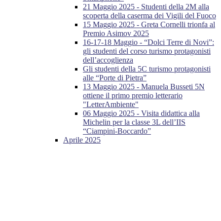
21 Maggio 2025 - Studenti della 2M alla
scoperta della caserma dei Vigili del Fuoco
15 Maggio 2025 - Greta Cornelli trionfa al
Premio Asimov 2025
16-17-18 Maggio - “Dolci Terre di Novi”:
gli studenti del corso turismo protagonisti
dell’accoglienza
Gli studenti della 5C turismo protagonisti
alle “Porte di Pietra”
13 Maggio 2025 - Manuela Busseti 5N
ottiene il primo premio letterario
"LetterAmbiente"
06 Maggio 2025 - Visita didattica alla
Michelin per la classe 3L dell’IIS
“Ciampini-Boccardo”
Aprile 2025