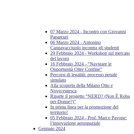
07 Marzo 2024 - Incontro con Giovanni
Paparcuri
06 Marzo 2024 - Antonino
Cannavacciuolo incontra gli studenti
29 Febbraio 2024 - Workshop sul mercato
del lavoro
16 Febbraio 2024 - “Navigare le
Opportunità Oltre Confine”
Percorsi di legalità: processo penale
simulato
Alla scoperta della Milano Otto e
Novecentesca
Riparte il progetto “NERD? (Non È Roba
per Donne?)”
In prima linea per la promozione del
territorio!
05 Febbraio 2024 - Prof. Marco Pavone:
l’innovazione aerospaziale
Gennaio 2024