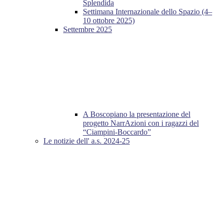
Splendida
Settimana Internazionale dello Spazio (4–
10 ottobre 2025)
Settembre 2025
A Boscopiano la presentazione del
progetto NarrAzioni con i ragazzi del
“Ciampini-Boccardo”
Le notizie dell' a.s. 2024-25