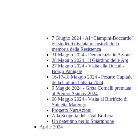
7 Giugno 2024 - Al “Ciampini-Boccardo”
gli studenti diventano custodi della
memoria della Resistenza
31 Maggio 2024 - Democrazia in Azione
28 Maggio 2024 - Il Giardino delle Api
27 Maggio 2024 - Visita alla Ducati -
Borgo Panigale
16-17-18 Maggio 2024 - Pesaro: Capitale
della Cultura Italiana 2024
9 Maggio 2024 - Greta Cornelli premiata
al Premio Asimov 2024
08 Maggio 2024 - Visita al Birrificio di
Spinetta Marengo
Progetto NarrAzioni
Alla Scoperta della Val Borbera
Un patentino per lo Smartphone
Aprile 2024