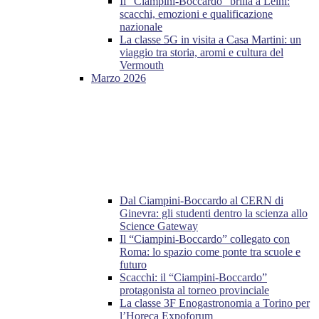
Il “Ciampini-Boccardo” brilla a Leinì:
scacchi, emozioni e qualificazione
nazionale
La classe 5G in visita a Casa Martini: un
viaggio tra storia, aromi e cultura del
Vermouth
Marzo 2026
Dal Ciampini-Boccardo al CERN di
Ginevra: gli studenti dentro la scienza allo
Science Gateway
Il “Ciampini-Boccardo” collegato con
Roma: lo spazio come ponte tra scuole e
futuro
Scacchi: il “Ciampini-Boccardo”
protagonista al torneo provinciale
La classe 3F Enogastronomia a Torino per
l’Horeca Expoforum