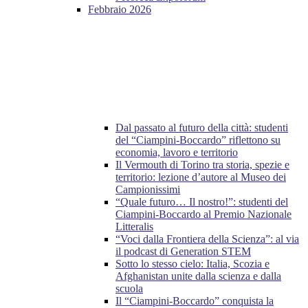
Febbraio 2026
Dal passato al futuro della città: studenti
del “Ciampini-Boccardo” riflettono su
economia, lavoro e territorio
Il Vermouth di Torino tra storia, spezie e
territorio: lezione d’autore al Museo dei
Campionissimi
“Quale futuro… Il nostro!”: studenti del
Ciampini-Boccardo al Premio Nazionale
Litteralis
“Voci dalla Frontiera della Scienza”: al via
il podcast di Generation STEM
Sotto lo stesso cielo: Italia, Scozia e
Afghanistan unite dalla scienza e dalla
scuola
Il “Ciampini-Boccardo” conquista la