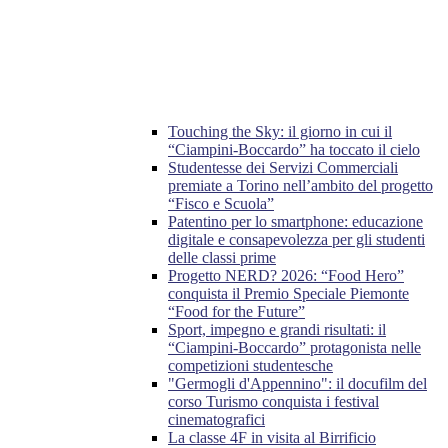
Touching the Sky: il giorno in cui il
“Ciampini-Boccardo” ha toccato il cielo
Studentesse dei Servizi Commerciali
premiate a Torino nell’ambito del progetto
“Fisco e Scuola”
Patentino per lo smartphone: educazione
digitale e consapevolezza per gli studenti
delle classi prime
Progetto NERD? 2026: “Food Hero”
conquista il Premio Speciale Piemonte
“Food for the Future”
Sport, impegno e grandi risultati: il
“Ciampini-Boccardo” protagonista nelle
competizioni studentesche
"Germogli d'Appennino": il docufilm del
corso Turismo conquista i festival
cinematografici
La classe 4F in visita al Birrificio