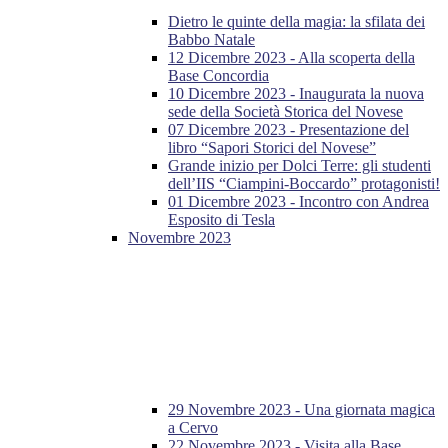
Dietro le quinte della magia: la sfilata dei
Babbo Natale
12 Dicembre 2023 - Alla scoperta della
Base Concordia
10 Dicembre 2023 - Inaugurata la nuova
sede della Società Storica del Novese
07 Dicembre 2023 - Presentazione del
libro “Sapori Storici del Novese”
Grande inizio per Dolci Terre: gli studenti
dell’IIS “Ciampini-Boccardo” protagonisti!
01 Dicembre 2023 - Incontro con Andrea
Esposito di Tesla
Novembre 2023
29 Novembre 2023 - Una giornata magica
a Cervo
22 Novembre 2023 - Visita alla Base