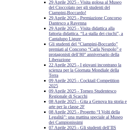
29 Aprile 2025 - Visita golosa al Museo
del Cioccolato per gli studenti del
Ciampini-Boccardo!
29 Aprile 2025 - Premiazione Concorso
Dantesco a Ravenna
29 Aprile 2025 - Visita didattica alla
fattoria didattica. “La stalla dei ciuchi”, a
Cantalupo Ligure
Gli studenti del “Ciampini-Boccardo”
premiati al Concorso “Carla Nespolo” e
protagonisti dell’80° anniversario della
Liberazione
22 Aprile 2025 - I giovani incontrano la
scienza per la Giornata Mondiale della
Terra
09 Aprile 2025 - Cocktail Competition
2025
09 Aprile 2025 - Torneo Studentesco
Regionale di Scacchi
08 Aprile 2025 - Gita a Genova tra storia e
arte per la classe 2F
08 Aprile 2025 - Progetto “I Volti della
Legalità”: una mattina speciale al Museo
dei Campionissimi
07 Aprile 2025 - Gli studenti dell’IIS