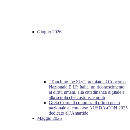
Giugno 2026
“Touching the Sky” premiato al Concorso
Nazionale E.I.P. Italia: un riconoscimento
ai diritti umani, alla cittadinanza digitale e
alla scuola che costruisce ponti
Greta Cornelli conquista il primo posto
nazionale al concorso AUSDA-CON 2025
dedicato all’Antartide
Maggio 2026