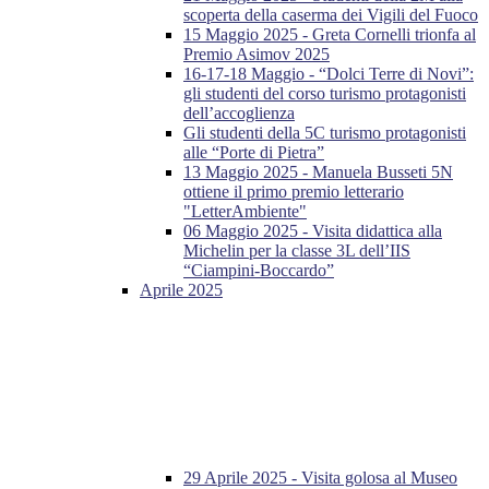
scoperta della caserma dei Vigili del Fuoco
15 Maggio 2025 - Greta Cornelli trionfa al
Premio Asimov 2025
16-17-18 Maggio - “Dolci Terre di Novi”:
gli studenti del corso turismo protagonisti
dell’accoglienza
Gli studenti della 5C turismo protagonisti
alle “Porte di Pietra”
13 Maggio 2025 - Manuela Busseti 5N
ottiene il primo premio letterario
"LetterAmbiente"
06 Maggio 2025 - Visita didattica alla
Michelin per la classe 3L dell’IIS
“Ciampini-Boccardo”
Aprile 2025
29 Aprile 2025 - Visita golosa al Museo