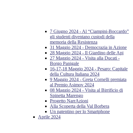
7 Giugno 2024 - Al “Ciampini-Boccardo”
gli studenti diventano custodi della
memoria della Resistenza
31 Maggio 2024 - Democrazia in Azione
28 Maggio 2024 - Il Giardino delle Api
27 Maggio 2024 - Visita alla Ducati -
Borgo Panigale
16-17-18 Maggio 2024 - Pesaro: Capitale
della Cultura Italiana 2024
9 Maggio 2024 - Greta Cornelli premiata
al Premio Asimov 2024
08 Maggio 2024 - Visita al Birrificio di
Spinetta Marengo
Progetto NarrAzioni
Alla Scoperta della Val Borbera
Un patentino per lo Smartphone
Aprile 2024