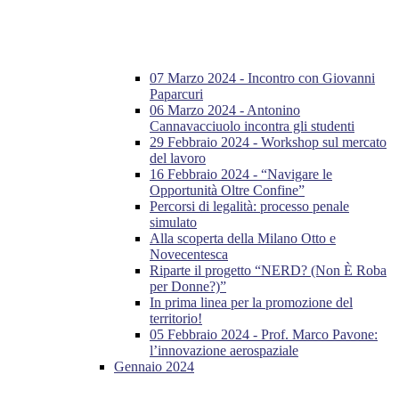
07 Marzo 2024 - Incontro con Giovanni
Paparcuri
06 Marzo 2024 - Antonino
Cannavacciuolo incontra gli studenti
29 Febbraio 2024 - Workshop sul mercato
del lavoro
16 Febbraio 2024 - “Navigare le
Opportunità Oltre Confine”
Percorsi di legalità: processo penale
simulato
Alla scoperta della Milano Otto e
Novecentesca
Riparte il progetto “NERD? (Non È Roba
per Donne?)”
In prima linea per la promozione del
territorio!
05 Febbraio 2024 - Prof. Marco Pavone:
l’innovazione aerospaziale
Gennaio 2024