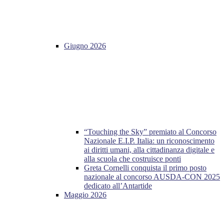
Giugno 2026
“Touching the Sky” premiato al Concorso
Nazionale E.I.P. Italia: un riconoscimento
ai diritti umani, alla cittadinanza digitale e
alla scuola che costruisce ponti
Greta Cornelli conquista il primo posto
nazionale al concorso AUSDA-CON 2025
dedicato all’Antartide
Maggio 2026