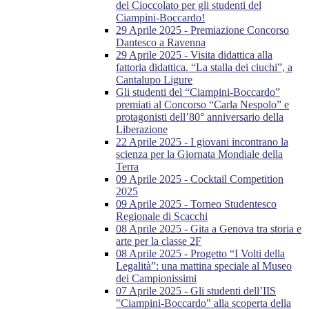
del Cioccolato per gli studenti del
Ciampini-Boccardo!
29 Aprile 2025 - Premiazione Concorso
Dantesco a Ravenna
29 Aprile 2025 - Visita didattica alla
fattoria didattica. “La stalla dei ciuchi”, a
Cantalupo Ligure
Gli studenti del “Ciampini-Boccardo”
premiati al Concorso “Carla Nespolo” e
protagonisti dell’80° anniversario della
Liberazione
22 Aprile 2025 - I giovani incontrano la
scienza per la Giornata Mondiale della
Terra
09 Aprile 2025 - Cocktail Competition
2025
09 Aprile 2025 - Torneo Studentesco
Regionale di Scacchi
08 Aprile 2025 - Gita a Genova tra storia e
arte per la classe 2F
08 Aprile 2025 - Progetto “I Volti della
Legalità”: una mattina speciale al Museo
dei Campionissimi
07 Aprile 2025 - Gli studenti dell’IIS
"Ciampini-Boccardo" alla scoperta della