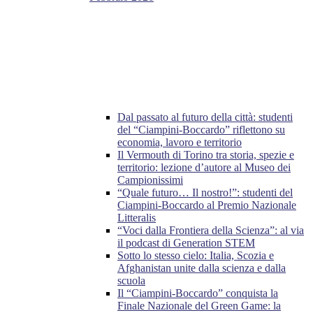
Dal passato al futuro della città: studenti
del “Ciampini-Boccardo” riflettono su
economia, lavoro e territorio
Il Vermouth di Torino tra storia, spezie e
territorio: lezione d’autore al Museo dei
Campionissimi
“Quale futuro… Il nostro!”: studenti del
Ciampini-Boccardo al Premio Nazionale
Litteralis
“Voci dalla Frontiera della Scienza”: al via
il podcast di Generation STEM
Sotto lo stesso cielo: Italia, Scozia e
Afghanistan unite dalla scienza e dalla
scuola
Il “Ciampini-Boccardo” conquista la
Finale Nazionale del Green Game: la