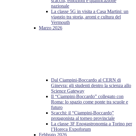
scacchi, emozioni e qualificazione
nazionale
La classe 5G in visita a Casa Martini: un
viaggio tra storia, aromi e cultura del
Vermouth
Marzo 2026
Dal Ciampini-Boccardo al CERN di
Ginevra: gli studenti dentro la scienza allo
Science Gateway
Il “Ciampini-Boccardo” collegato con
Roma: lo spazio come ponte tra scuole e
futuro
Scacchi: il “Ciampini-Boccardo”
protagonista al torneo provinciale
La classe 3F Enogastronomia a Torino per
l’Horeca Expoforum
Febbraio 2026