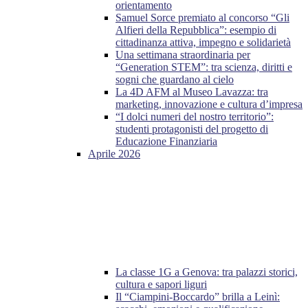
orientamento
Samuel Sorce premiato al concorso “Gli
Alfieri della Repubblica”: esempio di
cittadinanza attiva, impegno e solidarietà
Una settimana straordinaria per
“Generation STEM”: tra scienza, diritti e
sogni che guardano al cielo
La 4D AFM al Museo Lavazza: tra
marketing, innovazione e cultura d’impresa
“I dolci numeri del nostro territorio”:
studenti protagonisti del progetto di
Educazione Finanziaria
Aprile 2026
La classe 1G a Genova: tra palazzi storici,
cultura e sapori liguri
Il “Ciampini-Boccardo” brilla a Leinì: