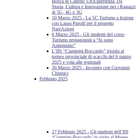
Bosca di Canelli: Un'Esperienza Tra
Storia, Cultura e Innovazione per i Ragazzi
di 5G, 4G e 3G
10 Marzo 2025 - La 5C Turismo a lezione
con Laura Parodi per il progetto
NarrAzioni
6 Marzo 2025 - Gli studenti del corso
Turismo protagonisti a “Io sono
Appennino”
L’IIS “Ciampini-Boccardo” trionfa al
torneo provinciale di scacchi del 6 marzo
2025 e vola alle regionali
26 Marzo 2025 - Incontro con Giovanni
Chinnici
Febbraio 2025
27 Febbraio 2025 - Gli studenti dell’IIS
‘Ciampini-Boccardo’ in visita al Museo