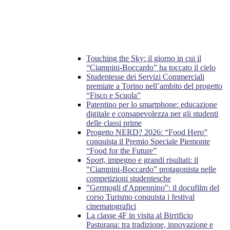
Touching the Sky: il giorno in cui il
“Ciampini-Boccardo” ha toccato il cielo
Studentesse dei Servizi Commerciali
premiate a Torino nell’ambito del progetto
“Fisco e Scuola”
Patentino per lo smartphone: educazione
digitale e consapevolezza per gli studenti
delle classi prime
Progetto NERD? 2026: “Food Hero”
conquista il Premio Speciale Piemonte
“Food for the Future”
Sport, impegno e grandi risultati: il
“Ciampini-Boccardo” protagonista nelle
competizioni studentesche
"Germogli d'Appennino": il docufilm del
corso Turismo conquista i festival
cinematografici
La classe 4F in visita al Birrificio
Pasturana: tra tradizione, innovazione e