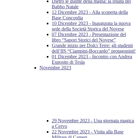
Dietro le quinte della magia: la sfilata dei
Babbo Natale
12 Dicembre 2023 - Alla scoperta della
Base Concordia
10 Dicembre 2023 - Inaugurata la nuova
sede della Società Storica del Novese
07 Dicembre 2023 - Presentazione del
libro “Sapori Storici del Novese”
Grande inizio per Dolci Terre: gli studenti
dell’IIS “Ciampini-Boccardo” protagonisti!
01 Dicembre 2023 - Incontro con Andrea
Esposito di Tesla
Novembre 2023
29 Novembre 2023 - Una giornata magica
a Cervo
22 Novembre 2023 - Visita alla Base
Militare di Cameri