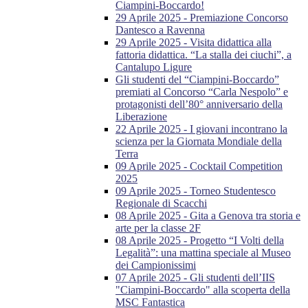
Ciampini-Boccardo!
29 Aprile 2025 - Premiazione Concorso
Dantesco a Ravenna
29 Aprile 2025 - Visita didattica alla
fattoria didattica. “La stalla dei ciuchi”, a
Cantalupo Ligure
Gli studenti del “Ciampini-Boccardo”
premiati al Concorso “Carla Nespolo” e
protagonisti dell’80° anniversario della
Liberazione
22 Aprile 2025 - I giovani incontrano la
scienza per la Giornata Mondiale della
Terra
09 Aprile 2025 - Cocktail Competition
2025
09 Aprile 2025 - Torneo Studentesco
Regionale di Scacchi
08 Aprile 2025 - Gita a Genova tra storia e
arte per la classe 2F
08 Aprile 2025 - Progetto “I Volti della
Legalità”: una mattina speciale al Museo
dei Campionissimi
07 Aprile 2025 - Gli studenti dell’IIS
"Ciampini-Boccardo" alla scoperta della
MSC Fantastica