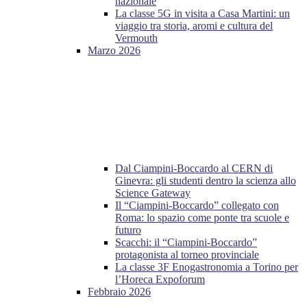
nazionale
La classe 5G in visita a Casa Martini: un
viaggio tra storia, aromi e cultura del
Vermouth
Marzo 2026
Dal Ciampini-Boccardo al CERN di
Ginevra: gli studenti dentro la scienza allo
Science Gateway
Il “Ciampini-Boccardo” collegato con
Roma: lo spazio come ponte tra scuole e
futuro
Scacchi: il “Ciampini-Boccardo”
protagonista al torneo provinciale
La classe 3F Enogastronomia a Torino per
l’Horeca Expoforum
Febbraio 2026