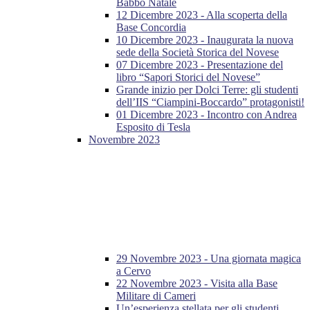
Babbo Natale
12 Dicembre 2023 - Alla scoperta della
Base Concordia
10 Dicembre 2023 - Inaugurata la nuova
sede della Società Storica del Novese
07 Dicembre 2023 - Presentazione del
libro “Sapori Storici del Novese”
Grande inizio per Dolci Terre: gli studenti
dell’IIS “Ciampini-Boccardo” protagonisti!
01 Dicembre 2023 - Incontro con Andrea
Esposito di Tesla
Novembre 2023
29 Novembre 2023 - Una giornata magica
a Cervo
22 Novembre 2023 - Visita alla Base
Militare di Cameri
Un’esperienza stellata per gli studenti