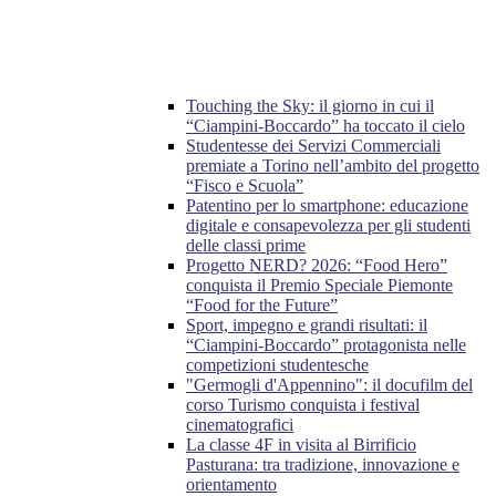
Touching the Sky: il giorno in cui il
“Ciampini-Boccardo” ha toccato il cielo
Studentesse dei Servizi Commerciali
premiate a Torino nell’ambito del progetto
“Fisco e Scuola”
Patentino per lo smartphone: educazione
digitale e consapevolezza per gli studenti
delle classi prime
Progetto NERD? 2026: “Food Hero”
conquista il Premio Speciale Piemonte
“Food for the Future”
Sport, impegno e grandi risultati: il
“Ciampini-Boccardo” protagonista nelle
competizioni studentesche
"Germogli d'Appennino": il docufilm del
corso Turismo conquista i festival
cinematografici
La classe 4F in visita al Birrificio
Pasturana: tra tradizione, innovazione e
orientamento