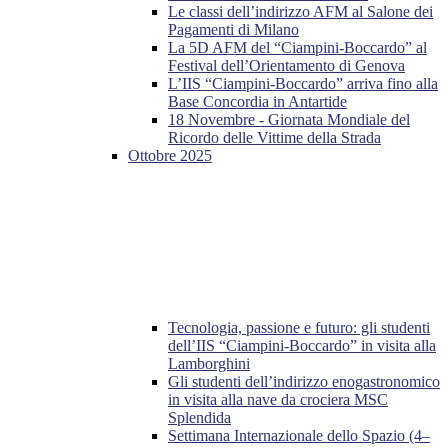
Le classi dell’indirizzo AFM al Salone dei
Pagamenti di Milano
La 5D AFM del “Ciampini-Boccardo” al
Festival dell’Orientamento di Genova
L’IIS “Ciampini-Boccardo” arriva fino alla
Base Concordia in Antartide
18 Novembre - Giornata Mondiale del
Ricordo delle Vittime della Strada
Ottobre 2025
Tecnologia, passione e futuro: gli studenti
dell’IIS “Ciampini-Boccardo” in visita alla
Lamborghini
Gli studenti dell’indirizzo enogastronomico
in visita alla nave da crociera MSC
Splendida
Settimana Internazionale dello Spazio (4–