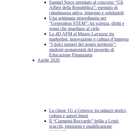
Samuel Sorce premiato al concorso “Gli
Alfieri della Repubblica”: esempio di
cittadinanza attiva, impegno e solidarietà
Una settimana straordinaria per
“Generation STEM”: tra scienza, diritti e
sogni che guardano al cielo
La 4D AFM al Museo Lavazza: tra
marketing, innovazione e cultura d’impresa
“I dolci numeri del nostro territorio”:
studenti protagonisti del progetto di
Educazione Finanziaria
Aprile 2026
La classe 1G a Genova: tra palazzi storici,
cultura e sapori liguri
Il “Ciampini-Boccardo” brilla a Leinì:
scacchi, emozioni e qualificazione