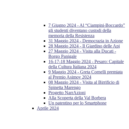
7 Giugno 2024 - Al “Ciampini-Boccardo”
gli studenti diventano custodi della
memoria della Resistenza
31 Maggio 2024 - Democrazia in Azione
28 Maggio 2024 - Il Giardino delle Api
27 Maggio 2024 - Visita alla Ducati -
Borgo Panigale
16-17-18 Maggio 2024 - Pesaro: Capitale
della Cultura Italiana 2024
9 Maggio 2024 - Greta Cornelli premiata
al Premio Asimov 2024
08 Maggio 2024 - Visita al Birrificio di
Spinetta Marengo
Progetto NarrAzioni
Alla Scoperta della Val Borbera
Un patentino per lo Smartphone
Aprile 2024