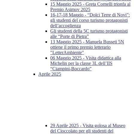
15 Maggio 2025 - Greta Cornelli trionfa al
Premio Asimov 2025
16-17-18 Maggio - “Dolci Terre di Novi”:
gli studenti del corso turismo protagonisti
dell’accoglienza
Gli studenti della 5C turismo protagonisti
alle “Porte di Pietra”
13 Maggio 2025 - Manuela Busseti 5N
ottiene il primo premio letterario
"LetterAmbiente"
06 Maggio 2025 - Visita didattica alla
Michelin per la classe 3L dell’IIS
“Ciampini-Boccardo”
Aprile 2025
29 Aprile 2025 - Visita golosa al Museo
del Cioccolato per gli studenti del