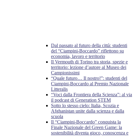
Dal passato al futuro della città: studenti
del “Ciampini-Boccardo” riflettono su
economia, lavoro e territorio
Il Vermouth di Torino tra storia, spezie e
territorio: lezione d’autore al Museo dei
Campionissimi
“Quale futuro… Il nostro!”: studenti del
Ciampini-Boccardo al Premio Nazionale
Litteralis
“Voci dalla Frontiera della Scienza”: al via
il podcast di Generation STEM
Sotto lo stesso cielo: Italia, Scozia e
Afghanistan unite dalla scienza e dalla
scuola
Il “Ciampini-Boccardo” conquista la
Finale Nazionale del Green Game: la
sostenibilità diventa gioco, conoscenza e