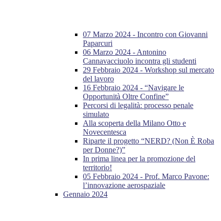
07 Marzo 2024 - Incontro con Giovanni
Paparcuri
06 Marzo 2024 - Antonino
Cannavacciuolo incontra gli studenti
29 Febbraio 2024 - Workshop sul mercato
del lavoro
16 Febbraio 2024 - “Navigare le
Opportunità Oltre Confine”
Percorsi di legalità: processo penale
simulato
Alla scoperta della Milano Otto e
Novecentesca
Riparte il progetto “NERD? (Non È Roba
per Donne?)”
In prima linea per la promozione del
territorio!
05 Febbraio 2024 - Prof. Marco Pavone:
l’innovazione aerospaziale
Gennaio 2024