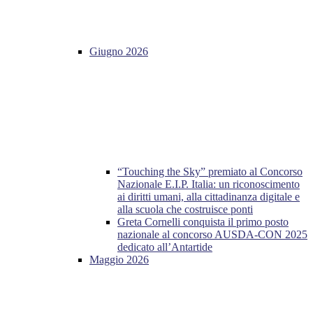
Giugno 2026
“Touching the Sky” premiato al Concorso
Nazionale E.I.P. Italia: un riconoscimento
ai diritti umani, alla cittadinanza digitale e
alla scuola che costruisce ponti
Greta Cornelli conquista il primo posto
nazionale al concorso AUSDA-CON 2025
dedicato all’Antartide
Maggio 2026