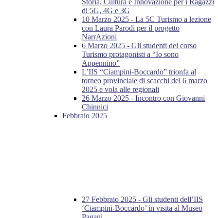
Storia, Cultura e Innovazione per i Ragazzi
di 5G, 4G e 3G
10 Marzo 2025 - La 5C Turismo a lezione
con Laura Parodi per il progetto
NarrAzioni
6 Marzo 2025 - Gli studenti del corso
Turismo protagonisti a “Io sono
Appennino”
L’IIS “Ciampini-Boccardo” trionfa al
torneo provinciale di scacchi del 6 marzo
2025 e vola alle regionali
26 Marzo 2025 - Incontro con Giovanni
Chinnici
Febbraio 2025
27 Febbraio 2025 - Gli studenti dell’IIS
‘Ciampini-Boccardo’ in visita al Museo
Pagani