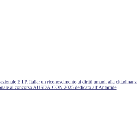
nale E.I.P. Italia: un riconoscimento ai diritti umani, alla cittadinanza
azionale al concorso AUSDA-CON 2025 dedicato all’Antartide