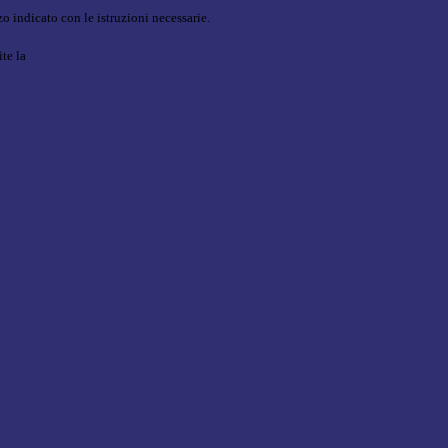
o indicato con le istruzioni necessarie.
ite la
Login Spaggiari