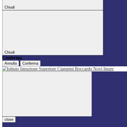
Chiudi
Chiudi
Conferma
Annulla
Conferma
close