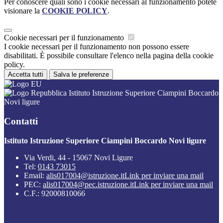
Per conoscere quali sono i cookie necessari al funzionamento potete
visionare la
COOKIE POLICY
.
Cookie necessari per il funzionamento
I cookie necessari per il funzionamento non possono essere
disabilitati. È possibile consultare l'elenco nella pagina della cookie
policy.
Accetta tutti
Salva le preferenze
Istituto Istruzione Superiore Ciampini Boccardo
Novi ligure
Contatti
Istituto Istruzione Superiore Ciampini Boccardo Novi ligure
Via Verdi, 44 - 15067 Novi Ligure
Tel:
0143 73015
Email:
alis017004@istruzione.it
Link per inviare una mail
PEC:
alis017004@pec.istruzione.it
Link per inviare una mail
C.F.: 92000810066