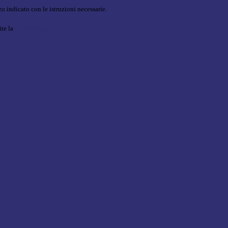
o indicato con le istruzioni necessarie.
ite la
Login Spaggiari