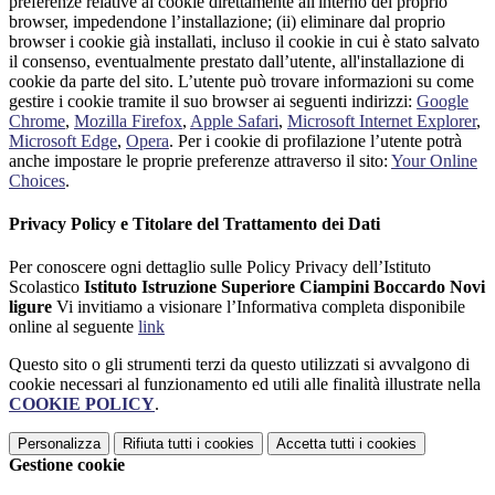
preferenze relative ai cookie direttamente all'interno del proprio
browser, impedendone l’installazione; (ii) eliminare dal proprio
browser i cookie già installati, incluso il cookie in cui è stato salvato
il consenso, eventualmente prestato dall’utente, all'installazione di
cookie da parte del sito. L’utente può trovare informazioni su come
gestire i cookie tramite il suo browser ai seguenti indirizzi:
Google
Chrome
,
Mozilla Firefox
,
Apple Safari
,
Microsoft Internet Explorer
,
Microsoft Edge
,
Opera
. Per i cookie di profilazione l’utente potrà
anche impostare le proprie preferenze attraverso il sito:
Your Online
Choices
.
Privacy Policy e Titolare del Trattamento dei Dati
Per conoscere ogni dettaglio sulle Policy Privacy dell’Istituto
Scolastico
Istituto Istruzione Superiore Ciampini Boccardo Novi
ligure
Vi invitiamo a visionare l’Informativa completa disponibile
online al seguente
link
Questo sito o gli strumenti terzi da questo utilizzati si avvalgono di
cookie necessari al funzionamento ed utili alle finalità illustrate nella
COOKIE POLICY
.
Personalizza
Rifiuta tutti
i cookies
Accetta tutti
i cookies
Gestione cookie