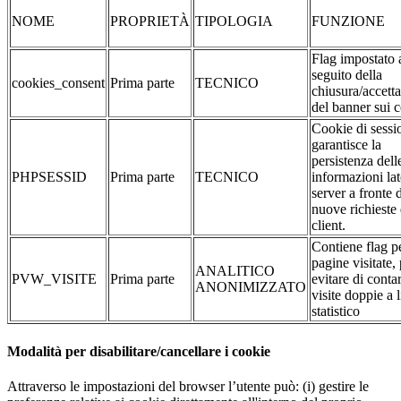
NOME
PROPRIETÀ
TIPOLOGIA
FUNZIONE
Flag impostato 
seguito della
cookies_consent
Prima parte
TECNICO
chiusura/accett
del banner sui 
Cookie di sessi
garantisce la
persistenza dell
PHPSESSID
Prima parte
TECNICO
informazioni la
server a fronte 
nuove richieste 
client.
Contiene flag pe
pagine visitate,
ANALITICO
PVW_VISITE
Prima parte
evitare di conta
ANONIMIZZATO
visite doppie a l
statistico
Modalità per disabilitare/cancellare i cookie
Attraverso le impostazioni del browser l’utente può: (i) gestire le