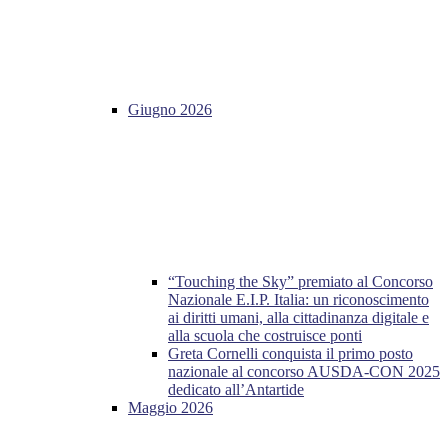
Giugno 2026
“Touching the Sky” premiato al Concorso
Nazionale E.I.P. Italia: un riconoscimento
ai diritti umani, alla cittadinanza digitale e
alla scuola che costruisce ponti
Greta Cornelli conquista il primo posto
nazionale al concorso AUSDA-CON 2025
dedicato all’Antartide
Maggio 2026