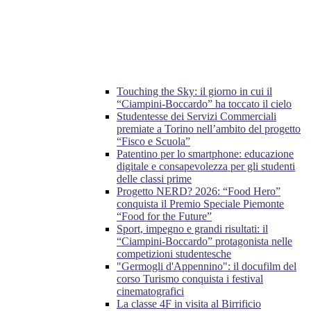
Touching the Sky: il giorno in cui il
“Ciampini-Boccardo” ha toccato il cielo
Studentesse dei Servizi Commerciali
premiate a Torino nell’ambito del progetto
“Fisco e Scuola”
Patentino per lo smartphone: educazione
digitale e consapevolezza per gli studenti
delle classi prime
Progetto NERD? 2026: “Food Hero”
conquista il Premio Speciale Piemonte
“Food for the Future”
Sport, impegno e grandi risultati: il
“Ciampini-Boccardo” protagonista nelle
competizioni studentesche
"Germogli d'Appennino": il docufilm del
corso Turismo conquista i festival
cinematografici
La classe 4F in visita al Birrificio