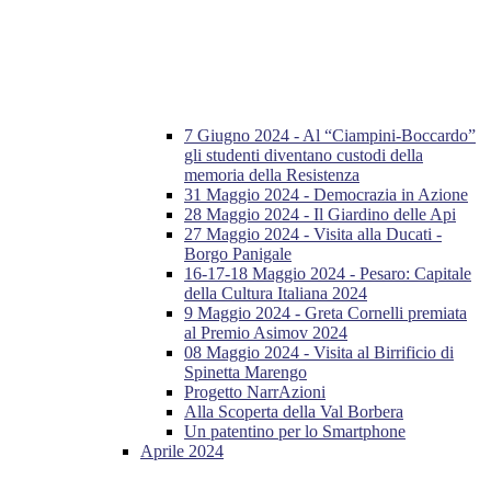
7 Giugno 2024 - Al “Ciampini-Boccardo”
gli studenti diventano custodi della
memoria della Resistenza
31 Maggio 2024 - Democrazia in Azione
28 Maggio 2024 - Il Giardino delle Api
27 Maggio 2024 - Visita alla Ducati -
Borgo Panigale
16-17-18 Maggio 2024 - Pesaro: Capitale
della Cultura Italiana 2024
9 Maggio 2024 - Greta Cornelli premiata
al Premio Asimov 2024
08 Maggio 2024 - Visita al Birrificio di
Spinetta Marengo
Progetto NarrAzioni
Alla Scoperta della Val Borbera
Un patentino per lo Smartphone
Aprile 2024