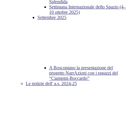
Splendida
Settimana Internazionale dello Spazio (4–
10 ottobre 2025)
Settembre 2025
A Boscopiano la presentazione del
progetto NarrAzioni con i ragazzi del
“Ciampini-Boccardo”
Le notizie dell' a.s. 2024-25