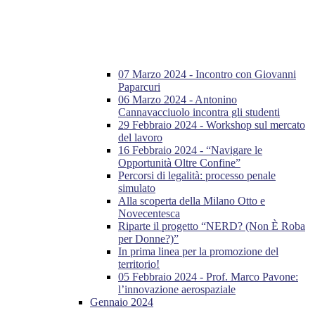
07 Marzo 2024 - Incontro con Giovanni
Paparcuri
06 Marzo 2024 - Antonino
Cannavacciuolo incontra gli studenti
29 Febbraio 2024 - Workshop sul mercato
del lavoro
16 Febbraio 2024 - “Navigare le
Opportunità Oltre Confine”
Percorsi di legalità: processo penale
simulato
Alla scoperta della Milano Otto e
Novecentesca
Riparte il progetto “NERD? (Non È Roba
per Donne?)”
In prima linea per la promozione del
territorio!
05 Febbraio 2024 - Prof. Marco Pavone:
l’innovazione aerospaziale
Gennaio 2024