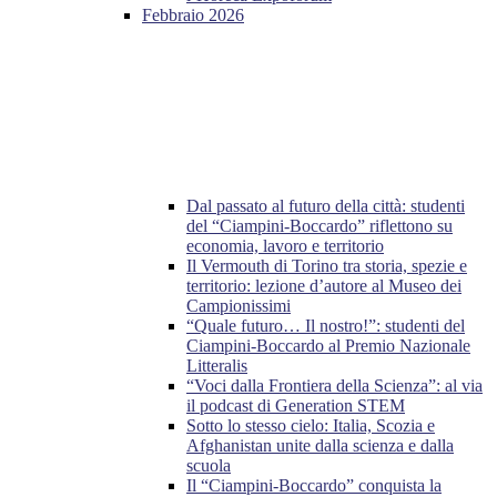
Febbraio 2026
Dal passato al futuro della città: studenti
del “Ciampini-Boccardo” riflettono su
economia, lavoro e territorio
Il Vermouth di Torino tra storia, spezie e
territorio: lezione d’autore al Museo dei
Campionissimi
“Quale futuro… Il nostro!”: studenti del
Ciampini-Boccardo al Premio Nazionale
Litteralis
“Voci dalla Frontiera della Scienza”: al via
il podcast di Generation STEM
Sotto lo stesso cielo: Italia, Scozia e
Afghanistan unite dalla scienza e dalla
scuola
Il “Ciampini-Boccardo” conquista la