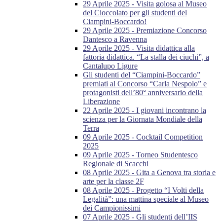
29 Aprile 2025 - Visita golosa al Museo
del Cioccolato per gli studenti del
Ciampini-Boccardo!
29 Aprile 2025 - Premiazione Concorso
Dantesco a Ravenna
29 Aprile 2025 - Visita didattica alla
fattoria didattica. “La stalla dei ciuchi”, a
Cantalupo Ligure
Gli studenti del “Ciampini-Boccardo”
premiati al Concorso “Carla Nespolo” e
protagonisti dell’80° anniversario della
Liberazione
22 Aprile 2025 - I giovani incontrano la
scienza per la Giornata Mondiale della
Terra
09 Aprile 2025 - Cocktail Competition
2025
09 Aprile 2025 - Torneo Studentesco
Regionale di Scacchi
08 Aprile 2025 - Gita a Genova tra storia e
arte per la classe 2F
08 Aprile 2025 - Progetto “I Volti della
Legalità”: una mattina speciale al Museo
dei Campionissimi
07 Aprile 2025 - Gli studenti dell’IIS