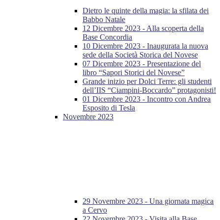
Dietro le quinte della magia: la sfilata dei
Babbo Natale
12 Dicembre 2023 - Alla scoperta della
Base Concordia
10 Dicembre 2023 - Inaugurata la nuova
sede della Società Storica del Novese
07 Dicembre 2023 - Presentazione del
libro “Sapori Storici del Novese”
Grande inizio per Dolci Terre: gli studenti
dell’IIS “Ciampini-Boccardo” protagonisti!
01 Dicembre 2023 - Incontro con Andrea
Esposito di Tesla
Novembre 2023
29 Novembre 2023 - Una giornata magica
a Cervo
22 Novembre 2023 - Visita alla Base