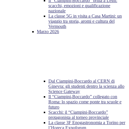
Il “Ciampini-Boccardo” brilla a Leinì:
scacchi, emozioni e qualificazione
nazionale
La classe 5G in visita a Casa Martini: un
viaggio tra storia, aromi e cultura del
Vermouth
Marzo 2026
Dal Ciampini-Boccardo al CERN di
Ginevra: gli studenti dentro la scienza allo
Science Gateway
Il “Ciampini-Boccardo” collegato con
Roma: lo spazio come ponte tra scuole e
futuro
Scacchi: il “Ciampini-Boccardo”
protagonista al torneo provinciale
La classe 3F Enogastronomia a Torino per
l’Horeca Expoforum