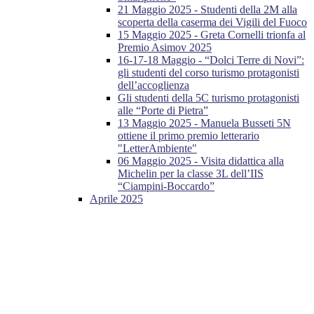
21 Maggio 2025 - Studenti della 2M alla
scoperta della caserma dei Vigili del Fuoco
15 Maggio 2025 - Greta Cornelli trionfa al
Premio Asimov 2025
16-17-18 Maggio - “Dolci Terre di Novi”:
gli studenti del corso turismo protagonisti
dell’accoglienza
Gli studenti della 5C turismo protagonisti
alle “Porte di Pietra”
13 Maggio 2025 - Manuela Busseti 5N
ottiene il primo premio letterario
"LetterAmbiente"
06 Maggio 2025 - Visita didattica alla
Michelin per la classe 3L dell’IIS
“Ciampini-Boccardo”
Aprile 2025