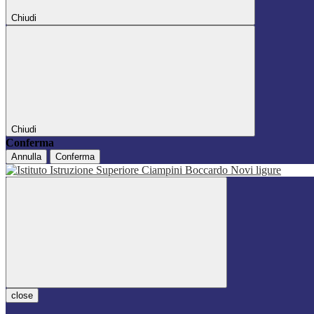
Chiudi
Chiudi
Conferma
Annulla
Conferma
close