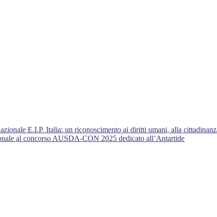
nale E.I.P. Italia: un riconoscimento ai diritti umani, alla cittadinanza
azionale al concorso AUSDA-CON 2025 dedicato all’Antartide