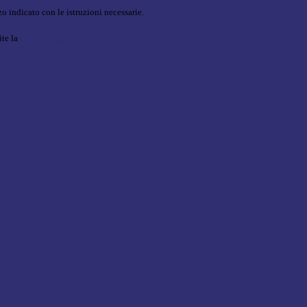
o indicato con le istruzioni necessarie.
ite la
Login Spaggiari