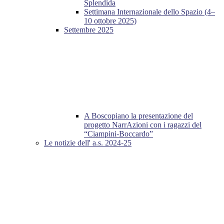
Splendida
Settimana Internazionale dello Spazio (4–
10 ottobre 2025)
Settembre 2025
A Boscopiano la presentazione del
progetto NarrAzioni con i ragazzi del
“Ciampini-Boccardo”
Le notizie dell' a.s. 2024-25