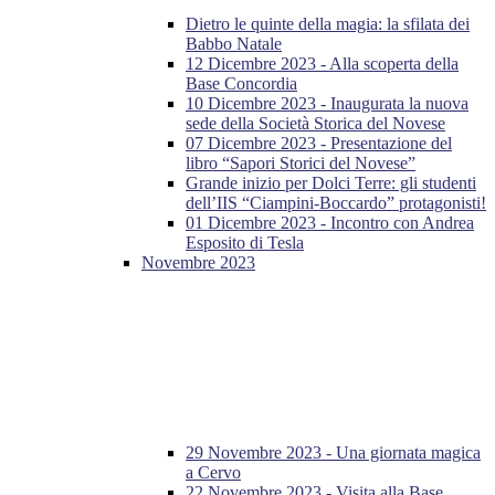
Dietro le quinte della magia: la sfilata dei
Babbo Natale
12 Dicembre 2023 - Alla scoperta della
Base Concordia
10 Dicembre 2023 - Inaugurata la nuova
sede della Società Storica del Novese
07 Dicembre 2023 - Presentazione del
libro “Sapori Storici del Novese”
Grande inizio per Dolci Terre: gli studenti
dell’IIS “Ciampini-Boccardo” protagonisti!
01 Dicembre 2023 - Incontro con Andrea
Esposito di Tesla
Novembre 2023
29 Novembre 2023 - Una giornata magica
a Cervo
22 Novembre 2023 - Visita alla Base