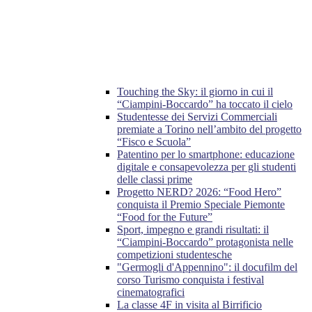
Touching the Sky: il giorno in cui il
“Ciampini-Boccardo” ha toccato il cielo
Studentesse dei Servizi Commerciali
premiate a Torino nell’ambito del progetto
“Fisco e Scuola”
Patentino per lo smartphone: educazione
digitale e consapevolezza per gli studenti
delle classi prime
Progetto NERD? 2026: “Food Hero”
conquista il Premio Speciale Piemonte
“Food for the Future”
Sport, impegno e grandi risultati: il
“Ciampini-Boccardo” protagonista nelle
competizioni studentesche
"Germogli d'Appennino": il docufilm del
corso Turismo conquista i festival
cinematografici
La classe 4F in visita al Birrificio