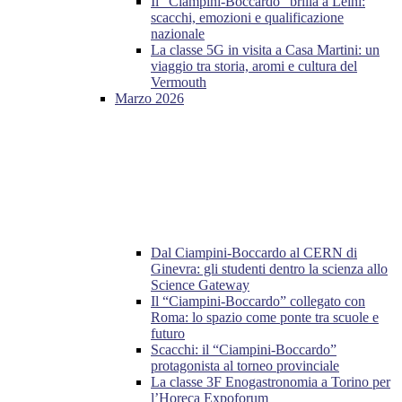
Il “Ciampini-Boccardo” brilla a Leinì:
scacchi, emozioni e qualificazione
nazionale
La classe 5G in visita a Casa Martini: un
viaggio tra storia, aromi e cultura del
Vermouth
Marzo 2026
Dal Ciampini-Boccardo al CERN di
Ginevra: gli studenti dentro la scienza allo
Science Gateway
Il “Ciampini-Boccardo” collegato con
Roma: lo spazio come ponte tra scuole e
futuro
Scacchi: il “Ciampini-Boccardo”
protagonista al torneo provinciale
La classe 3F Enogastronomia a Torino per
l’Horeca Expoforum