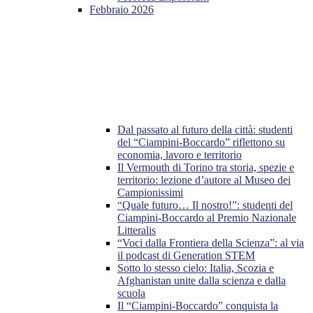
Febbraio 2026
Dal passato al futuro della città: studenti
del “Ciampini-Boccardo” riflettono su
economia, lavoro e territorio
Il Vermouth di Torino tra storia, spezie e
territorio: lezione d’autore al Museo dei
Campionissimi
“Quale futuro… Il nostro!”: studenti del
Ciampini-Boccardo al Premio Nazionale
Litteralis
“Voci dalla Frontiera della Scienza”: al via
il podcast di Generation STEM
Sotto lo stesso cielo: Italia, Scozia e
Afghanistan unite dalla scienza e dalla
scuola
Il “Ciampini-Boccardo” conquista la