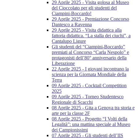
29 Aprile 2025 - Visita golosa al Museo
del Cioccolato per gli studenti del
Ciampini-Boccardo!
29 Aprile 2025 - Premiazione Concorso
Dantesco a Ravenna
29 Aprile 2025 - Visita didattica alla
fattoria didattica. “La stalla dei ciuchi”, a
Cantalupo Ligure
Gli studenti del “Ciampini-Boccardo”
premiati al Concorso “Carla Nespolo” e
protagonisti dell’80° anniversario della
Liberazione
22 Aprile 2025 - I giovani incontrano la
scienza per la Giornata Mondiale della
Terra
09 Aprile 2025 - Cocktail Competition
2025
09 Aprile 2025 - Torneo Studentesco
Regionale di Scacchi
08 Aprile 2025 - Gita a Genova tra storia e
arte per la classe 2F
08 Aprile 2025 - Progetto “I Volti della
Legalità”: una mattina speciale al Museo
dei Campionissimi
07 Aprile 2025 - Gli studenti dell’IIS