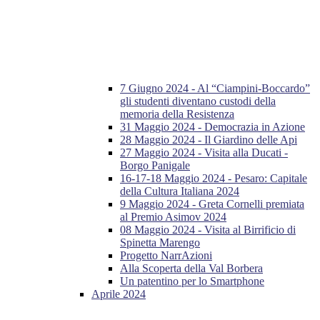
7 Giugno 2024 - Al “Ciampini-Boccardo”
gli studenti diventano custodi della
memoria della Resistenza
31 Maggio 2024 - Democrazia in Azione
28 Maggio 2024 - Il Giardino delle Api
27 Maggio 2024 - Visita alla Ducati -
Borgo Panigale
16-17-18 Maggio 2024 - Pesaro: Capitale
della Cultura Italiana 2024
9 Maggio 2024 - Greta Cornelli premiata
al Premio Asimov 2024
08 Maggio 2024 - Visita al Birrificio di
Spinetta Marengo
Progetto NarrAzioni
Alla Scoperta della Val Borbera
Un patentino per lo Smartphone
Aprile 2024