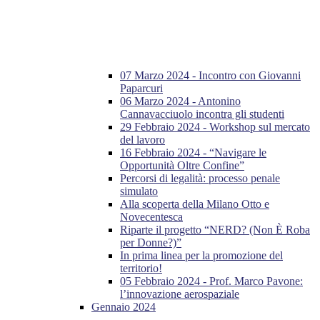
07 Marzo 2024 - Incontro con Giovanni
Paparcuri
06 Marzo 2024 - Antonino
Cannavacciuolo incontra gli studenti
29 Febbraio 2024 - Workshop sul mercato
del lavoro
16 Febbraio 2024 - “Navigare le
Opportunità Oltre Confine”
Percorsi di legalità: processo penale
simulato
Alla scoperta della Milano Otto e
Novecentesca
Riparte il progetto “NERD? (Non È Roba
per Donne?)”
In prima linea per la promozione del
territorio!
05 Febbraio 2024 - Prof. Marco Pavone:
l’innovazione aerospaziale
Gennaio 2024