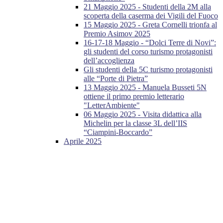
21 Maggio 2025 - Studenti della 2M alla
scoperta della caserma dei Vigili del Fuoco
15 Maggio 2025 - Greta Cornelli trionfa al
Premio Asimov 2025
16-17-18 Maggio - “Dolci Terre di Novi”:
gli studenti del corso turismo protagonisti
dell’accoglienza
Gli studenti della 5C turismo protagonisti
alle “Porte di Pietra”
13 Maggio 2025 - Manuela Busseti 5N
ottiene il primo premio letterario
"LetterAmbiente"
06 Maggio 2025 - Visita didattica alla
Michelin per la classe 3L dell’IIS
“Ciampini-Boccardo”
Aprile 2025