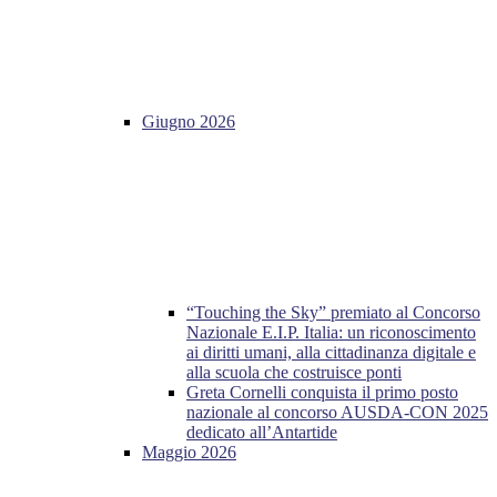
Giugno 2026
“Touching the Sky” premiato al Concorso
Nazionale E.I.P. Italia: un riconoscimento
ai diritti umani, alla cittadinanza digitale e
alla scuola che costruisce ponti
Greta Cornelli conquista il primo posto
nazionale al concorso AUSDA-CON 2025
dedicato all’Antartide
Maggio 2026