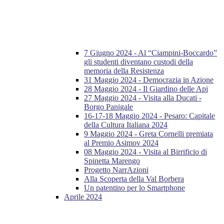
7 Giugno 2024 - Al “Ciampini-Boccardo”
gli studenti diventano custodi della
memoria della Resistenza
31 Maggio 2024 - Democrazia in Azione
28 Maggio 2024 - Il Giardino delle Api
27 Maggio 2024 - Visita alla Ducati -
Borgo Panigale
16-17-18 Maggio 2024 - Pesaro: Capitale
della Cultura Italiana 2024
9 Maggio 2024 - Greta Cornelli premiata
al Premio Asimov 2024
08 Maggio 2024 - Visita al Birrificio di
Spinetta Marengo
Progetto NarrAzioni
Alla Scoperta della Val Borbera
Un patentino per lo Smartphone
Aprile 2024