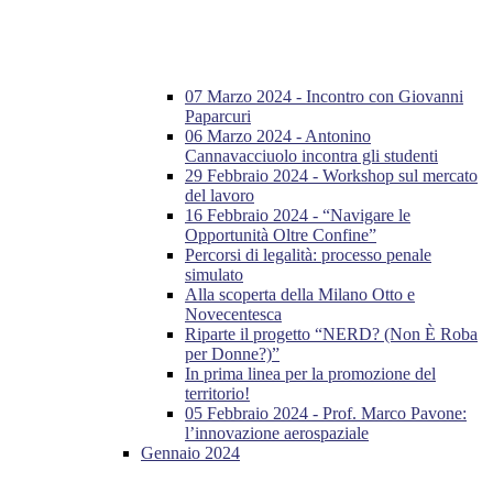
07 Marzo 2024 - Incontro con Giovanni
Paparcuri
06 Marzo 2024 - Antonino
Cannavacciuolo incontra gli studenti
29 Febbraio 2024 - Workshop sul mercato
del lavoro
16 Febbraio 2024 - “Navigare le
Opportunità Oltre Confine”
Percorsi di legalità: processo penale
simulato
Alla scoperta della Milano Otto e
Novecentesca
Riparte il progetto “NERD? (Non È Roba
per Donne?)”
In prima linea per la promozione del
territorio!
05 Febbraio 2024 - Prof. Marco Pavone:
l’innovazione aerospaziale
Gennaio 2024