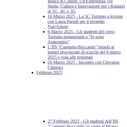
Bosca di Canelli: Un'Esperienza Tra
Storia, Cultura e Innovazione per i Ragazzi
di 5G, 4G e 3G
10 Marzo 2025 - La 5C Turismo a lezione
con Laura Parodi per il progetto
NarrAzioni
6 Marzo 2025 - Gli studenti del corso
Turismo protagonisti a “Io sono
Appennino”
L’IIS “Ciampini-Boccardo” trionfa al
torneo provinciale di scacchi del 6 marzo
2025 e vola alle regionali
26 Marzo 2025 - Incontro con Giovanni
Chinnici
Febbraio 2025
27 Febbraio 2025 - Gli studenti dell’IIS
‘Ciampini-Boccardo’ in visita al Museo