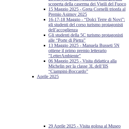
scoperta della caserma dei Vigili del Fuoco
15 Maggio 2025 - Greta Cornelli trionfa al
Premio Asimov 2025
16-17-18 Maggio - “Dolci Terre di Novi”:
gli studenti del corso turismo protagonisti
dell’accoglienza
Gli studenti della 5C turismo protagonisti
alle “Porte di Pietra”
13 Maggio 2025 - Manuela Busseti 5N
ottiene il primo premio letterario
"LetterAmbiente"
06 Maggio 2025 - Visita didattica alla
Michelin per la classe 3L dell’IIS
“Ciampini-Boccardo”
Aprile 2025
29 Aprile 2025 - Visita golosa al Museo