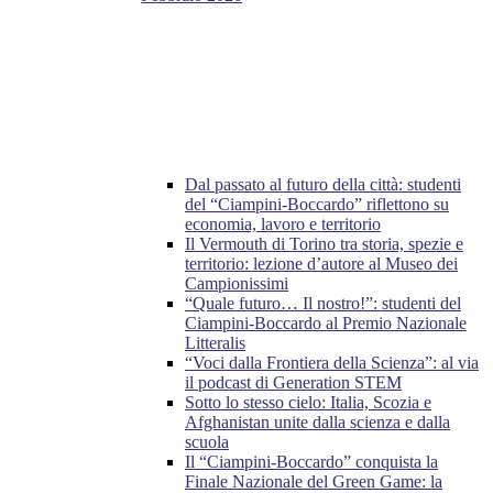
Dal passato al futuro della città: studenti
del “Ciampini-Boccardo” riflettono su
economia, lavoro e territorio
Il Vermouth di Torino tra storia, spezie e
territorio: lezione d’autore al Museo dei
Campionissimi
“Quale futuro… Il nostro!”: studenti del
Ciampini-Boccardo al Premio Nazionale
Litteralis
“Voci dalla Frontiera della Scienza”: al via
il podcast di Generation STEM
Sotto lo stesso cielo: Italia, Scozia e
Afghanistan unite dalla scienza e dalla
scuola
Il “Ciampini-Boccardo” conquista la
Finale Nazionale del Green Game: la