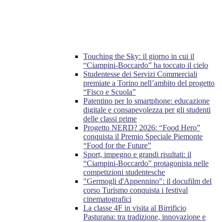
Touching the Sky: il giorno in cui il
“Ciampini-Boccardo” ha toccato il cielo
Studentesse dei Servizi Commerciali
premiate a Torino nell’ambito del progetto
“Fisco e Scuola”
Patentino per lo smartphone: educazione
digitale e consapevolezza per gli studenti
delle classi prime
Progetto NERD? 2026: “Food Hero”
conquista il Premio Speciale Piemonte
“Food for the Future”
Sport, impegno e grandi risultati: il
“Ciampini-Boccardo” protagonista nelle
competizioni studentesche
"Germogli d'Appennino": il docufilm del
corso Turismo conquista i festival
cinematografici
La classe 4F in visita al Birrificio
Pasturana: tra tradizione, innovazione e