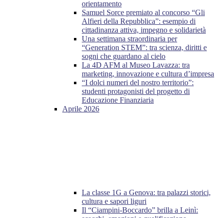
orientamento
Samuel Sorce premiato al concorso “Gli
Alfieri della Repubblica”: esempio di
cittadinanza attiva, impegno e solidarietà
Una settimana straordinaria per
“Generation STEM”: tra scienza, diritti e
sogni che guardano al cielo
La 4D AFM al Museo Lavazza: tra
marketing, innovazione e cultura d’impresa
“I dolci numeri del nostro territorio”:
studenti protagonisti del progetto di
Educazione Finanziaria
Aprile 2026
La classe 1G a Genova: tra palazzi storici,
cultura e sapori liguri
Il “Ciampini-Boccardo” brilla a Leinì: