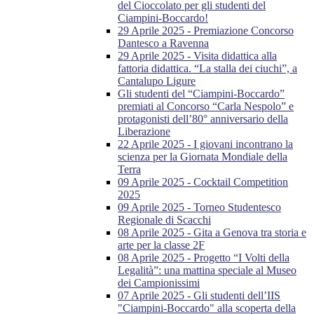
del Cioccolato per gli studenti del
Ciampini-Boccardo!
29 Aprile 2025 - Premiazione Concorso
Dantesco a Ravenna
29 Aprile 2025 - Visita didattica alla
fattoria didattica. “La stalla dei ciuchi”, a
Cantalupo Ligure
Gli studenti del “Ciampini-Boccardo”
premiati al Concorso “Carla Nespolo” e
protagonisti dell’80° anniversario della
Liberazione
22 Aprile 2025 - I giovani incontrano la
scienza per la Giornata Mondiale della
Terra
09 Aprile 2025 - Cocktail Competition
2025
09 Aprile 2025 - Torneo Studentesco
Regionale di Scacchi
08 Aprile 2025 - Gita a Genova tra storia e
arte per la classe 2F
08 Aprile 2025 - Progetto “I Volti della
Legalità”: una mattina speciale al Museo
dei Campionissimi
07 Aprile 2025 - Gli studenti dell’IIS
"Ciampini-Boccardo" alla scoperta della