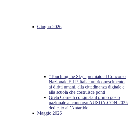
Giugno 2026
“Touching the Sky” premiato al Concorso
Nazionale E.I.P. Italia: un riconoscimento
ai diritti umani, alla cittadinanza digitale e
alla scuola che costruisce ponti
Greta Cornelli conquista il primo posto
nazionale al concorso AUSDA-CON 2025
dedicato all’Antartide
Maggio 2026