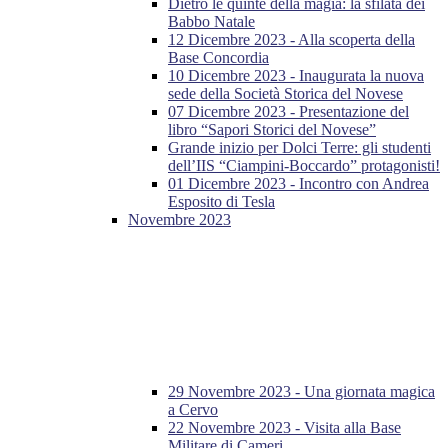
Dietro le quinte della magia: la sfilata dei
Babbo Natale
12 Dicembre 2023 - Alla scoperta della
Base Concordia
10 Dicembre 2023 - Inaugurata la nuova
sede della Società Storica del Novese
07 Dicembre 2023 - Presentazione del
libro “Sapori Storici del Novese”
Grande inizio per Dolci Terre: gli studenti
dell’IIS “Ciampini-Boccardo” protagonisti!
01 Dicembre 2023 - Incontro con Andrea
Esposito di Tesla
Novembre 2023
29 Novembre 2023 - Una giornata magica
a Cervo
22 Novembre 2023 - Visita alla Base
Militare di Cameri