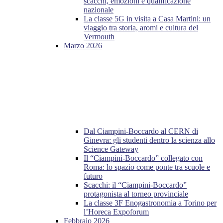
scacchi, emozioni e qualificazione
nazionale
La classe 5G in visita a Casa Martini: un
viaggio tra storia, aromi e cultura del
Vermouth
Marzo 2026
Dal Ciampini-Boccardo al CERN di
Ginevra: gli studenti dentro la scienza allo
Science Gateway
Il “Ciampini-Boccardo” collegato con
Roma: lo spazio come ponte tra scuole e
futuro
Scacchi: il “Ciampini-Boccardo”
protagonista al torneo provinciale
La classe 3F Enogastronomia a Torino per
l’Horeca Expoforum
Febbraio 2026