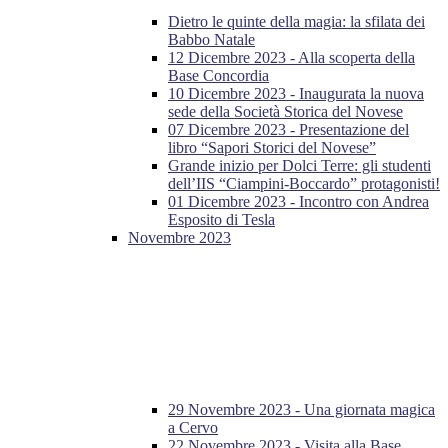
Dietro le quinte della magia: la sfilata dei
Babbo Natale
12 Dicembre 2023 - Alla scoperta della
Base Concordia
10 Dicembre 2023 - Inaugurata la nuova
sede della Società Storica del Novese
07 Dicembre 2023 - Presentazione del
libro “Sapori Storici del Novese”
Grande inizio per Dolci Terre: gli studenti
dell’IIS “Ciampini-Boccardo” protagonisti!
01 Dicembre 2023 - Incontro con Andrea
Esposito di Tesla
Novembre 2023
29 Novembre 2023 - Una giornata magica
a Cervo
22 Novembre 2023 - Visita alla Base