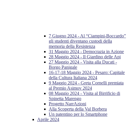
7 Giugno 2024 - Al “Ciampini-Boccardo”
gli studenti diventano custodi della
memoria della Resistenza
31 Maggio 2024 - Democrazia in Azione
28 Maggio 2024 - Il Giardino delle Api
27 Maggio 2024 - Visita alla Ducati -
Borgo Panigale
16-17-18 Maggio 2024 - Pesaro: Capitale
della Cultura Italiana 2024
9 Maggio 2024 - Greta Cornelli premiata
al Premio Asimov 2024
08 Maggio 2024 - Visita al Birrificio di
Spinetta Marengo
Progetto NarrAzioni
Alla Scoperta della Val Borbera
Un patentino per lo Smartphone
Aprile 2024