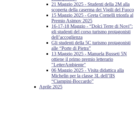
21 Maggio 2025 - Studenti della 2M alla
scoperta della caserma dei Vigili del Fuoco
15 Maggio 2025 - Greta Cornelli trionfa al
Premio Asimov 2025
16-17-18 Maggio - “Dolci Terre di Novi”:
gli studenti del corso turismo protagonisti
dell’accoglienza
Gli studenti della 5C turismo protagonisti
alle “Porte di Pietra”
13 Maggio 2025 - Manuela Busseti 5N
ottiene il primo premio letterario
"LetterAmbiente"
06 Maggio 2025 - Visita didattica alla
Michelin per la classe 3L dell’IIS
“Ciampini-Boccardo”
Aprile 2025