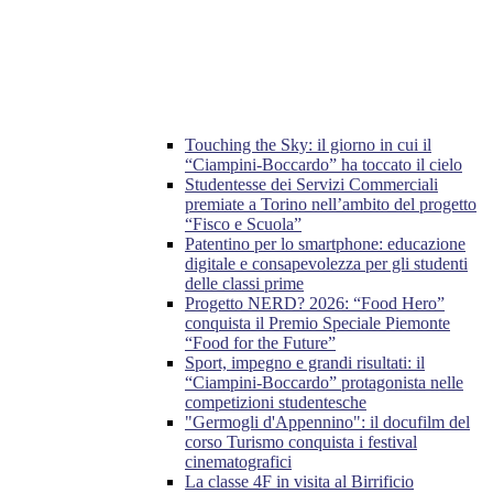
Touching the Sky: il giorno in cui il
“Ciampini-Boccardo” ha toccato il cielo
Studentesse dei Servizi Commerciali
premiate a Torino nell’ambito del progetto
“Fisco e Scuola”
Patentino per lo smartphone: educazione
digitale e consapevolezza per gli studenti
delle classi prime
Progetto NERD? 2026: “Food Hero”
conquista il Premio Speciale Piemonte
“Food for the Future”
Sport, impegno e grandi risultati: il
“Ciampini-Boccardo” protagonista nelle
competizioni studentesche
"Germogli d'Appennino": il docufilm del
corso Turismo conquista i festival
cinematografici
La classe 4F in visita al Birrificio