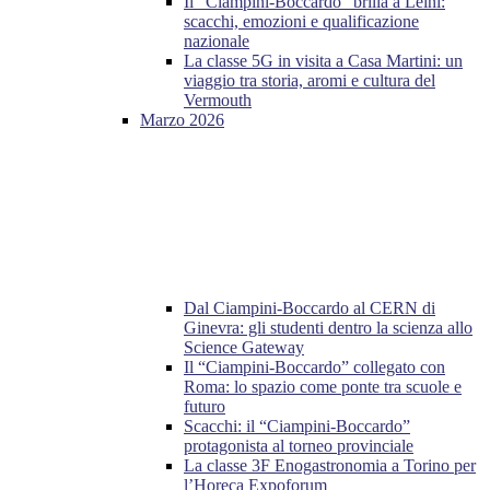
Il “Ciampini-Boccardo” brilla a Leinì:
scacchi, emozioni e qualificazione
nazionale
La classe 5G in visita a Casa Martini: un
viaggio tra storia, aromi e cultura del
Vermouth
Marzo 2026
Dal Ciampini-Boccardo al CERN di
Ginevra: gli studenti dentro la scienza allo
Science Gateway
Il “Ciampini-Boccardo” collegato con
Roma: lo spazio come ponte tra scuole e
futuro
Scacchi: il “Ciampini-Boccardo”
protagonista al torneo provinciale
La classe 3F Enogastronomia a Torino per
l’Horeca Expoforum