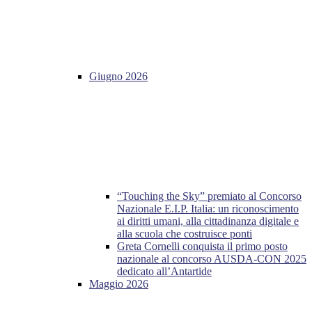
Giugno 2026
“Touching the Sky” premiato al Concorso
Nazionale E.I.P. Italia: un riconoscimento
ai diritti umani, alla cittadinanza digitale e
alla scuola che costruisce ponti
Greta Cornelli conquista il primo posto
nazionale al concorso AUSDA-CON 2025
dedicato all’Antartide
Maggio 2026