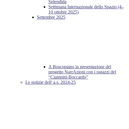
Splendida
Settimana Internazionale dello Spazio (4–
10 ottobre 2025)
Settembre 2025
A Boscopiano la presentazione del
progetto NarrAzioni con i ragazzi del
“Ciampini-Boccardo”
Le notizie dell' a.s. 2024-25