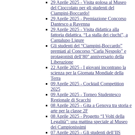
29 Aprile 2025 - Visita golosa al Museo
del Cioccolato per gli studenti del
Ciampini-Boccardo!
29 Aprile 2025 - Premiazione Concorso
Dantesco a Ravenna
29 Aprile 2025 - Visita didattica alla
fattoria didattica. “La stalla dei ciuchi”, a
Cantalupo Ligure
Gli studenti del “Ciampini-Boccardo”
premiati al Concorso “Carla Nespolo” e
protagonisti dell’80° anniversario della
Liberazione
22 Aprile 2025 - I giovani incontrano la
scienza per la Giornata Mondiale della
Terra
09 Aprile 2025 - Cocktail Competition
2025
09 Aprile 2025 - Torneo Studentesco
Regionale di Scacchi
08 Aprile 2025 - Gita a Genova tra storia e
arte per la classe 2F
08 Aprile 2025 - Progetto “I Volti della
Legalità”: una mattina speciale al Museo
dei Campionissimi
07 Aprile 2025 - Gli studenti dell’IIS