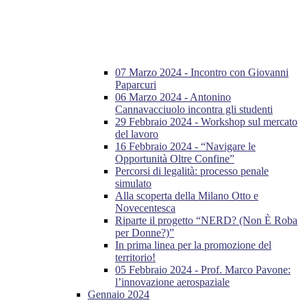
07 Marzo 2024 - Incontro con Giovanni
Paparcuri
06 Marzo 2024 - Antonino
Cannavacciuolo incontra gli studenti
29 Febbraio 2024 - Workshop sul mercato
del lavoro
16 Febbraio 2024 - “Navigare le
Opportunità Oltre Confine”
Percorsi di legalità: processo penale
simulato
Alla scoperta della Milano Otto e
Novecentesca
Riparte il progetto “NERD? (Non È Roba
per Donne?)”
In prima linea per la promozione del
territorio!
05 Febbraio 2024 - Prof. Marco Pavone:
l’innovazione aerospaziale
Gennaio 2024