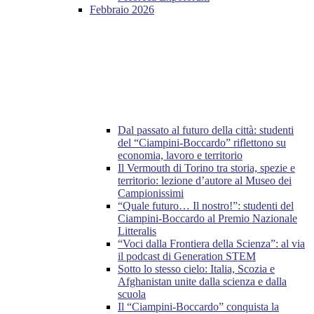
Febbraio 2026
Dal passato al futuro della città: studenti
del “Ciampini-Boccardo” riflettono su
economia, lavoro e territorio
Il Vermouth di Torino tra storia, spezie e
territorio: lezione d’autore al Museo dei
Campionissimi
“Quale futuro… Il nostro!”: studenti del
Ciampini-Boccardo al Premio Nazionale
Litteralis
“Voci dalla Frontiera della Scienza”: al via
il podcast di Generation STEM
Sotto lo stesso cielo: Italia, Scozia e
Afghanistan unite dalla scienza e dalla
scuola
Il “Ciampini-Boccardo” conquista la