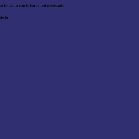
o indicato con le istruzioni necessarie.
ite la
Login Spaggiari