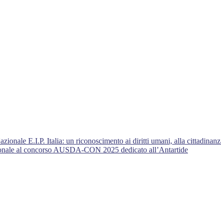
nale E.I.P. Italia: un riconoscimento ai diritti umani, alla cittadinanza
azionale al concorso AUSDA-CON 2025 dedicato all’Antartide