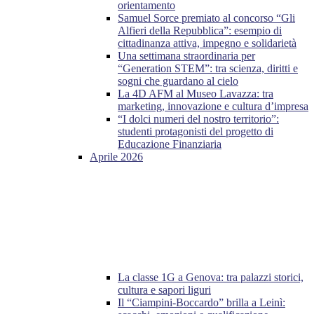
orientamento
Samuel Sorce premiato al concorso “Gli
Alfieri della Repubblica”: esempio di
cittadinanza attiva, impegno e solidarietà
Una settimana straordinaria per
“Generation STEM”: tra scienza, diritti e
sogni che guardano al cielo
La 4D AFM al Museo Lavazza: tra
marketing, innovazione e cultura d’impresa
“I dolci numeri del nostro territorio”:
studenti protagonisti del progetto di
Educazione Finanziaria
Aprile 2026
La classe 1G a Genova: tra palazzi storici,
cultura e sapori liguri
Il “Ciampini-Boccardo” brilla a Leinì: