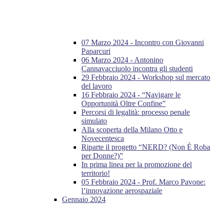
07 Marzo 2024 - Incontro con Giovanni
Paparcuri
06 Marzo 2024 - Antonino
Cannavacciuolo incontra gli studenti
29 Febbraio 2024 - Workshop sul mercato
del lavoro
16 Febbraio 2024 - “Navigare le
Opportunità Oltre Confine”
Percorsi di legalità: processo penale
simulato
Alla scoperta della Milano Otto e
Novecentesca
Riparte il progetto “NERD? (Non È Roba
per Donne?)”
In prima linea per la promozione del
territorio!
05 Febbraio 2024 - Prof. Marco Pavone:
l’innovazione aerospaziale
Gennaio 2024