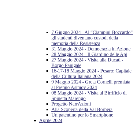
7 Giugno 2024 - Al “Ciampini-Boccardo”
gli studenti diventano custodi della
memoria della Resistenza
31 Maggio 2024 - Democrazia in Azione
28 Maggio 2024 - Il Giardino delle Api
27 Maggio 2024 - Visita alla Ducati -
Borgo Panigale
16-17-18 Maggio 2024 - Pesaro: Capitale
della Cultura Italiana 2024
9 Maggio 2024 - Greta Cornelli premiata
al Premio Asimov 2024
08 Maggio 2024 - Visita al Birrificio di
Spinetta Marengo
Progetto NarrAzioni
Alla Scoperta della Val Borbera
Un patentino per lo Smartphone
Aprile 2024