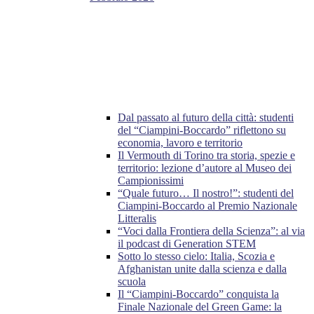
Dal passato al futuro della città: studenti
del “Ciampini-Boccardo” riflettono su
economia, lavoro e territorio
Il Vermouth di Torino tra storia, spezie e
territorio: lezione d’autore al Museo dei
Campionissimi
“Quale futuro… Il nostro!”: studenti del
Ciampini-Boccardo al Premio Nazionale
Litteralis
“Voci dalla Frontiera della Scienza”: al via
il podcast di Generation STEM
Sotto lo stesso cielo: Italia, Scozia e
Afghanistan unite dalla scienza e dalla
scuola
Il “Ciampini-Boccardo” conquista la
Finale Nazionale del Green Game: la