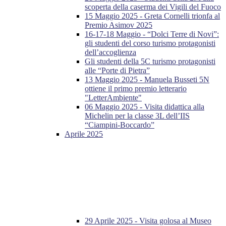
scoperta della caserma dei Vigili del Fuoco
15 Maggio 2025 - Greta Cornelli trionfa al
Premio Asimov 2025
16-17-18 Maggio - “Dolci Terre di Novi”:
gli studenti del corso turismo protagonisti
dell’accoglienza
Gli studenti della 5C turismo protagonisti
alle “Porte di Pietra”
13 Maggio 2025 - Manuela Busseti 5N
ottiene il primo premio letterario
"LetterAmbiente"
06 Maggio 2025 - Visita didattica alla
Michelin per la classe 3L dell’IIS
“Ciampini-Boccardo”
Aprile 2025
29 Aprile 2025 - Visita golosa al Museo