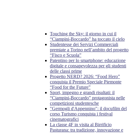
Touching the Sky: il giorno in cui il
“Ciampini-Boccardo” ha toccato il cielo
Studentesse dei Servizi Commerciali
premiate a Torino nell’ambito del progetto
“Fisco e Scuola”
Patentino per lo smartphone: educazione
digitale e consapevolezza per gli studenti
delle classi prime
Progetto NERD? 2026: “Food Hero”
conquista il Premio Speciale Piemonte
“Food for the Future”
Sport, impegno e grandi risultati: il
“Ciampini-Boccardo” protagonista nelle
competizioni studentesche
"Germogli d'Appennino": il docufilm del
corso Turismo conquista i festival
cinematografici
La classe 4F in visita al Birrificio
Pasturana: tra tradizione, innovazione e