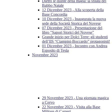
Dietro le quinte della magia: la sfilata dei
Babbo Natale
12 Dicembre 2023 - Alla scoperta della
Base Concordia
10 Dicembre 2023 - Inaugurata la nuova
sede della Società Storica del Novese
07 Dicembre 2023 - Presentazione del
libro “Sapori Storici del Novese”
Grande inizio per Dolci Terre: gli studenti
dell’IIS “Ciampini-Boccardo” protagonisti!
01 Dicembre 2023 - Incontro con Andrea
Esposito di Tesla
Novembre 2023
29 Novembre 2023 - Una giornata magica
a Cervo
22 Novembre 2023 - Visita alla Base
Militare di Cameri