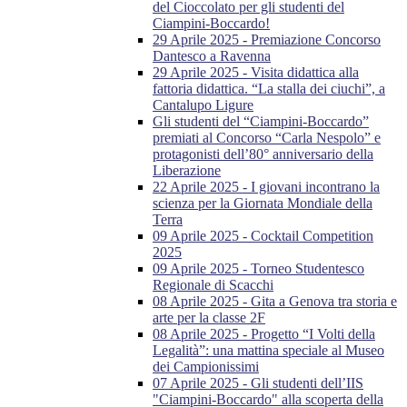
del Cioccolato per gli studenti del
Ciampini-Boccardo!
29 Aprile 2025 - Premiazione Concorso
Dantesco a Ravenna
29 Aprile 2025 - Visita didattica alla
fattoria didattica. “La stalla dei ciuchi”, a
Cantalupo Ligure
Gli studenti del “Ciampini-Boccardo”
premiati al Concorso “Carla Nespolo” e
protagonisti dell’80° anniversario della
Liberazione
22 Aprile 2025 - I giovani incontrano la
scienza per la Giornata Mondiale della
Terra
09 Aprile 2025 - Cocktail Competition
2025
09 Aprile 2025 - Torneo Studentesco
Regionale di Scacchi
08 Aprile 2025 - Gita a Genova tra storia e
arte per la classe 2F
08 Aprile 2025 - Progetto “I Volti della
Legalità”: una mattina speciale al Museo
dei Campionissimi
07 Aprile 2025 - Gli studenti dell’IIS
"Ciampini-Boccardo" alla scoperta della