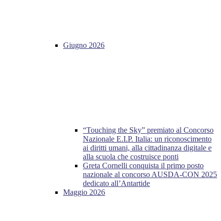
Giugno 2026
“Touching the Sky” premiato al Concorso
Nazionale E.I.P. Italia: un riconoscimento
ai diritti umani, alla cittadinanza digitale e
alla scuola che costruisce ponti
Greta Cornelli conquista il primo posto
nazionale al concorso AUSDA-CON 2025
dedicato all’Antartide
Maggio 2026