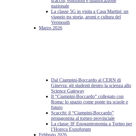
scacchi, emozioni e qualificazione
nazionale
La classe 5G in visita a Casa Martini: un
viaggio tra storia, aromi e cultura del
Vermouth
Marzo 2026
Dal Ciampini-Boccardo al CERN di
Ginevra: gli studenti dentro la scienza allo
Science Gateway
Il “Ciampini-Boccardo” collegato con
Roma: lo spazio come ponte tra scuole e
futuro
Scacchi: il “Ciampini-Boccardo”
protagonista al torneo provinciale
La classe 3F Enogastronomia a Torino per
l’Horeca Expoforum
Febbraio 2026