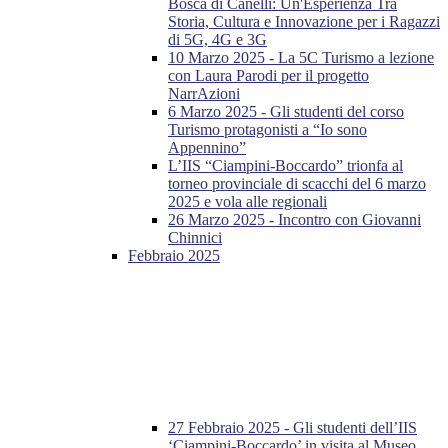
Bosca di Canelli: Un'Esperienza Tra
Storia, Cultura e Innovazione per i Ragazzi
di 5G, 4G e 3G
10 Marzo 2025 - La 5C Turismo a lezione
con Laura Parodi per il progetto
NarrAzioni
6 Marzo 2025 - Gli studenti del corso
Turismo protagonisti a “Io sono
Appennino”
L’IIS “Ciampini-Boccardo” trionfa al
torneo provinciale di scacchi del 6 marzo
2025 e vola alle regionali
26 Marzo 2025 - Incontro con Giovanni
Chinnici
Febbraio 2025
27 Febbraio 2025 - Gli studenti dell’IIS
‘Ciampini-Boccardo’ in visita al Museo