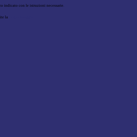
o indicato con le istruzioni necessarie.
ite la
Login Spaggiari