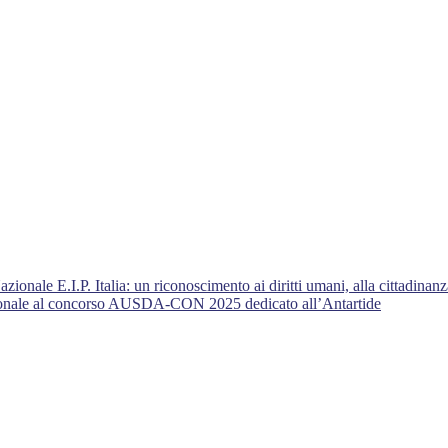
nale E.I.P. Italia: un riconoscimento ai diritti umani, alla cittadinanza
azionale al concorso AUSDA-CON 2025 dedicato all’Antartide