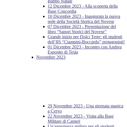
Babbo Natale
12 Dicembre 2023 - Alla scoperta della
Base Concordia
10 Dicembre 2023 - Inaugurata la nuova
sede della Società Storica del Novese
07 Dicembre 2023 - Presentazione del
libro “Sapori Storici del Novese”
Grande inizio per Dolci Terre: gli studenti
dell’IIS “Ciampini-Boccardo” protagonisti!
01 Dicembre 2023 - Incontro con Andrea
Esposito di Tesla
Novembre 2023
29 Novembre 2023 - Una giornata magica
a Cervo
22 Novembre 2023 - Visita alla Base
Militare di Cameri
Un’esperienza stellata per gli studenti