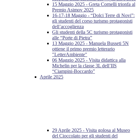
15 Maggio 2025 - Greta Cornelli trionfa al
Premio Asimov 2025
16-17-18 Maggio - “Dolci Terre di Novi”:
gli studenti del corso turismo protagonisti
dell’accoglienza
Gli studenti della 5C turismo protagonisti
alle “Porte di Pietra”
13 Maggio 2025 - Manuela Busseti 5N
ottiene il primo premio letterario
"LetterAmbiente"
06 Maggio 2025 - Visita didattica alla
Michelin per la classe 3L dell’IIS
“Ciampini-Boccardo”
Aprile 2025
29 Aprile 2025 - Visita golosa al Museo
del Cioccolato per gli studenti del