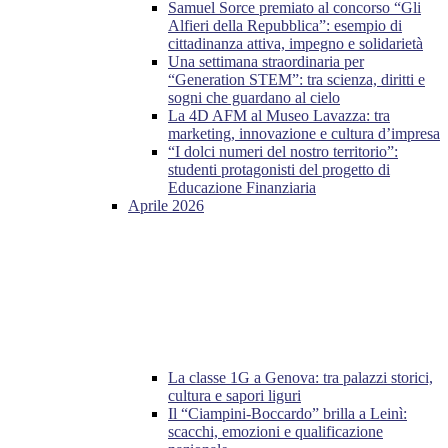
Samuel Sorce premiato al concorso “Gli
Alfieri della Repubblica”: esempio di
cittadinanza attiva, impegno e solidarietà
Una settimana straordinaria per
“Generation STEM”: tra scienza, diritti e
sogni che guardano al cielo
La 4D AFM al Museo Lavazza: tra
marketing, innovazione e cultura d’impresa
“I dolci numeri del nostro territorio”:
studenti protagonisti del progetto di
Educazione Finanziaria
Aprile 2026
La classe 1G a Genova: tra palazzi storici,
cultura e sapori liguri
Il “Ciampini-Boccardo” brilla a Leinì:
scacchi, emozioni e qualificazione