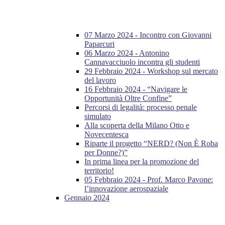
07 Marzo 2024 - Incontro con Giovanni
Paparcuri
06 Marzo 2024 - Antonino
Cannavacciuolo incontra gli studenti
29 Febbraio 2024 - Workshop sul mercato
del lavoro
16 Febbraio 2024 - “Navigare le
Opportunità Oltre Confine”
Percorsi di legalità: processo penale
simulato
Alla scoperta della Milano Otto e
Novecentesca
Riparte il progetto “NERD? (Non È Roba
per Donne?)”
In prima linea per la promozione del
territorio!
05 Febbraio 2024 - Prof. Marco Pavone:
l’innovazione aerospaziale
Gennaio 2024