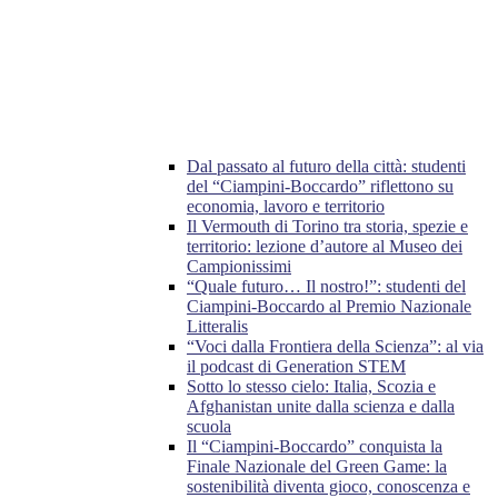
Dal passato al futuro della città: studenti
del “Ciampini-Boccardo” riflettono su
economia, lavoro e territorio
Il Vermouth di Torino tra storia, spezie e
territorio: lezione d’autore al Museo dei
Campionissimi
“Quale futuro… Il nostro!”: studenti del
Ciampini-Boccardo al Premio Nazionale
Litteralis
“Voci dalla Frontiera della Scienza”: al via
il podcast di Generation STEM
Sotto lo stesso cielo: Italia, Scozia e
Afghanistan unite dalla scienza e dalla
scuola
Il “Ciampini-Boccardo” conquista la
Finale Nazionale del Green Game: la
sostenibilità diventa gioco, conoscenza e