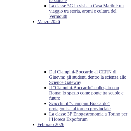
nazionale
La classe 5G in visita a Casa Martini: un
viaggio tra storia, aromi e cultura del
Vermouth
Marzo 2026
Dal Ciampini-Boccardo al CERN di
Ginevra: gli studenti dentro la scienza allo
Science Gateway
Il “Ciampini-Boccardo” collegato con
Roma: lo spazio come ponte tra scuole e
futuro
Scacchi: il “Ciampini-Boccardo”
protagonista al torneo provinciale
La classe 3F Enogastronomia a Torino per
l’Horeca Expoforum
Febbraio 2026