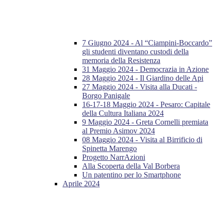
7 Giugno 2024 - Al “Ciampini-Boccardo”
gli studenti diventano custodi della
memoria della Resistenza
31 Maggio 2024 - Democrazia in Azione
28 Maggio 2024 - Il Giardino delle Api
27 Maggio 2024 - Visita alla Ducati -
Borgo Panigale
16-17-18 Maggio 2024 - Pesaro: Capitale
della Cultura Italiana 2024
9 Maggio 2024 - Greta Cornelli premiata
al Premio Asimov 2024
08 Maggio 2024 - Visita al Birrificio di
Spinetta Marengo
Progetto NarrAzioni
Alla Scoperta della Val Borbera
Un patentino per lo Smartphone
Aprile 2024