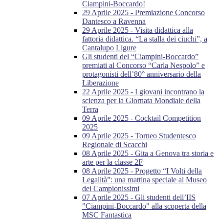
Ciampini-Boccardo!
29 Aprile 2025 - Premiazione Concorso
Dantesco a Ravenna
29 Aprile 2025 - Visita didattica alla
fattoria didattica. “La stalla dei ciuchi”, a
Cantalupo Ligure
Gli studenti del “Ciampini-Boccardo”
premiati al Concorso “Carla Nespolo” e
protagonisti dell’80° anniversario della
Liberazione
22 Aprile 2025 - I giovani incontrano la
scienza per la Giornata Mondiale della
Terra
09 Aprile 2025 - Cocktail Competition
2025
09 Aprile 2025 - Torneo Studentesco
Regionale di Scacchi
08 Aprile 2025 - Gita a Genova tra storia e
arte per la classe 2F
08 Aprile 2025 - Progetto “I Volti della
Legalità”: una mattina speciale al Museo
dei Campionissimi
07 Aprile 2025 - Gli studenti dell’IIS
"Ciampini-Boccardo" alla scoperta della
MSC Fantastica