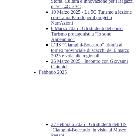
Storia, Cultura e Innovazione per i Ragazzi
di 5G, 4G e 3G
10 Marzo 2025 - La 5C Turismo a lezione
con Laura Parodi per il progetto
NarrAzioni
6 Marzo 2025 - Gli studenti del corso
Turismo protagonisti a “Io sono
Appennino”
L’IIS “Ciampini-Boccardo” trionfa al
torneo provinciale di scacchi del 6 marzo
2025 e vola alle regionali
26 Marzo 2025 - Incontro con Giovanni
Chinnici
Febbraio 2025
27 Febbraio 2025 - Gli studenti dell’IIS
‘Ciampini-Boccardo’ in visita al Museo
Pagani