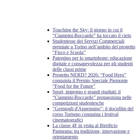
Touching the Sky: il giorno in cui il
“Ciampini-Boccardo” ha toccato il cielo
Studentesse dei Servizi Commerciali
premiate a Torino nell’ambito del progetto
“Fisco e Scuola”
Patentino per lo smartphone: educazione
digitale e consapevolezza per gli studenti
delle classi prime
Progetto NERD? 2026: “Food Hero”
conquista il Premio Speciale Piemonte
“Food for the Future”
Sport, impegno e grandi risultati: il
“Ciampini-Boccardo” protagonista nelle
competizioni studentesche
"Germogli d'Appennino": il docufilm del
corso Turismo conquista i festival
cinematografici
La classe 4F in visita al Birrificio
Pasturana: tra tradizione, innovazione e
orientamento