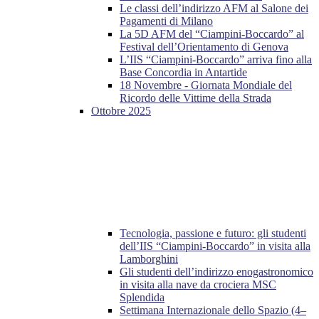
Le classi dell’indirizzo AFM al Salone dei
Pagamenti di Milano
La 5D AFM del “Ciampini-Boccardo” al
Festival dell’Orientamento di Genova
L’IIS “Ciampini-Boccardo” arriva fino alla
Base Concordia in Antartide
18 Novembre - Giornata Mondiale del
Ricordo delle Vittime della Strada
Ottobre 2025
Tecnologia, passione e futuro: gli studenti
dell’IIS “Ciampini-Boccardo” in visita alla
Lamborghini
Gli studenti dell’indirizzo enogastronomico
in visita alla nave da crociera MSC
Splendida
Settimana Internazionale dello Spazio (4–