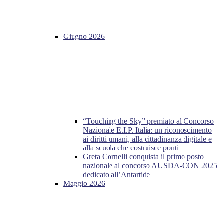
Giugno 2026
“Touching the Sky” premiato al Concorso
Nazionale E.I.P. Italia: un riconoscimento
ai diritti umani, alla cittadinanza digitale e
alla scuola che costruisce ponti
Greta Cornelli conquista il primo posto
nazionale al concorso AUSDA-CON 2025
dedicato all’Antartide
Maggio 2026