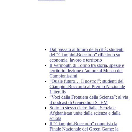
Dal passato al futuro della città: studenti
del “Ciampini-Boccardo” riflettono su
economia, lavoro e territorio
Il Vermouth di Torino tra storia, spezie e
territorio: lezione d’autore al Museo dei
Campionissimi
“Quale futuro… Il nostro!”: studenti del
Ciampini-Boccardo al Premio Nazionale
Litteralis
“Voci dalla Frontiera della Scienza”: al via
il podcast di Generation STEM
Sotto lo stesso cielo: Italia, Scozia e
Afghanistan unite dalla scienza e dalla
scuola
Il “Ciampini-Boccardo” conquista la
Finale Nazionale del Green Game: la