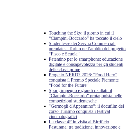
Touching the Sky: il giorno in cui il
“Ciampini-Boccardo” ha toccato il cielo
Studentesse dei Servizi Commerciali
premiate a Torino nell’ambito del progetto
“Fisco e Scuola”
Patentino per lo smartphone: educazione
digitale e consapevolezza per gli studenti
delle classi prime
Progetto NERD? 2026: “Food Hero”
conquista il Premio Speciale Piemonte
“Food for the Future”
Sport, impegno e grandi risultati: il
“Ciampini-Boccardo” protagonista nelle
competizioni studentesche
"Germogli d'Appennino": il docufilm del
corso Turismo conquista i festival
cinematografici
La classe 4F in visita al Birrificio
Pasturana: tra tradizione, innovazione e