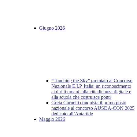
Giugno 2026
“Touching the Sky” premiato al Concorso
Nazionale E.I.P. Italia: un riconoscimento
ai diritti umani, alla cittadinanza digitale e
alla scuola che costruisce ponti
Greta Cornelli conquista il primo posto
nazionale al concorso AUSDA-CON 2025
dedicato all’Antartide
Maggio 2026