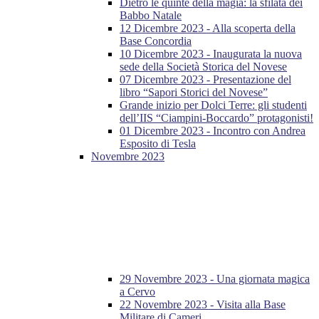
Dietro le quinte della magia: la sfilata dei
Babbo Natale
12 Dicembre 2023 - Alla scoperta della
Base Concordia
10 Dicembre 2023 - Inaugurata la nuova
sede della Società Storica del Novese
07 Dicembre 2023 - Presentazione del
libro “Sapori Storici del Novese”
Grande inizio per Dolci Terre: gli studenti
dell’IIS “Ciampini-Boccardo” protagonisti!
01 Dicembre 2023 - Incontro con Andrea
Esposito di Tesla
Novembre 2023
29 Novembre 2023 - Una giornata magica
a Cervo
22 Novembre 2023 - Visita alla Base
Militare di Cameri