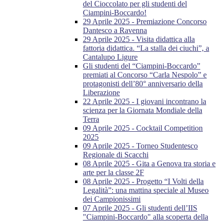
del Cioccolato per gli studenti del
Ciampini-Boccardo!
29 Aprile 2025 - Premiazione Concorso
Dantesco a Ravenna
29 Aprile 2025 - Visita didattica alla
fattoria didattica. “La stalla dei ciuchi”, a
Cantalupo Ligure
Gli studenti del “Ciampini-Boccardo”
premiati al Concorso “Carla Nespolo” e
protagonisti dell’80° anniversario della
Liberazione
22 Aprile 2025 - I giovani incontrano la
scienza per la Giornata Mondiale della
Terra
09 Aprile 2025 - Cocktail Competition
2025
09 Aprile 2025 - Torneo Studentesco
Regionale di Scacchi
08 Aprile 2025 - Gita a Genova tra storia e
arte per la classe 2F
08 Aprile 2025 - Progetto “I Volti della
Legalità”: una mattina speciale al Museo
dei Campionissimi
07 Aprile 2025 - Gli studenti dell’IIS
"Ciampini-Boccardo" alla scoperta della