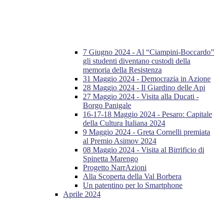
7 Giugno 2024 - Al “Ciampini-Boccardo”
gli studenti diventano custodi della
memoria della Resistenza
31 Maggio 2024 - Democrazia in Azione
28 Maggio 2024 - Il Giardino delle Api
27 Maggio 2024 - Visita alla Ducati -
Borgo Panigale
16-17-18 Maggio 2024 - Pesaro: Capitale
della Cultura Italiana 2024
9 Maggio 2024 - Greta Cornelli premiata
al Premio Asimov 2024
08 Maggio 2024 - Visita al Birrificio di
Spinetta Marengo
Progetto NarrAzioni
Alla Scoperta della Val Borbera
Un patentino per lo Smartphone
Aprile 2024