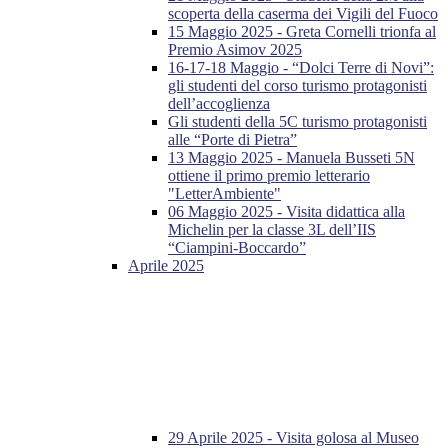
scoperta della caserma dei Vigili del Fuoco
15 Maggio 2025 - Greta Cornelli trionfa al
Premio Asimov 2025
16-17-18 Maggio - “Dolci Terre di Novi”:
gli studenti del corso turismo protagonisti
dell’accoglienza
Gli studenti della 5C turismo protagonisti
alle “Porte di Pietra”
13 Maggio 2025 - Manuela Busseti 5N
ottiene il primo premio letterario
"LetterAmbiente"
06 Maggio 2025 - Visita didattica alla
Michelin per la classe 3L dell’IIS
“Ciampini-Boccardo”
Aprile 2025
29 Aprile 2025 - Visita golosa al Museo