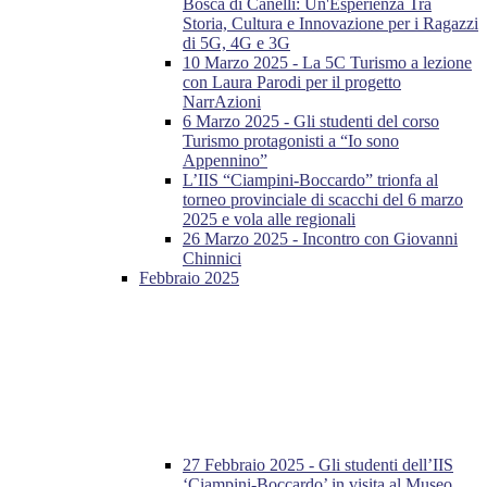
Bosca di Canelli: Un'Esperienza Tra
Storia, Cultura e Innovazione per i Ragazzi
di 5G, 4G e 3G
10 Marzo 2025 - La 5C Turismo a lezione
con Laura Parodi per il progetto
NarrAzioni
6 Marzo 2025 - Gli studenti del corso
Turismo protagonisti a “Io sono
Appennino”
L’IIS “Ciampini-Boccardo” trionfa al
torneo provinciale di scacchi del 6 marzo
2025 e vola alle regionali
26 Marzo 2025 - Incontro con Giovanni
Chinnici
Febbraio 2025
27 Febbraio 2025 - Gli studenti dell’IIS
‘Ciampini-Boccardo’ in visita al Museo