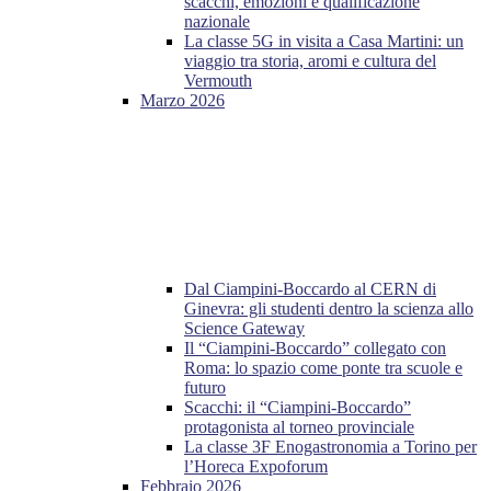
scacchi, emozioni e qualificazione
nazionale
La classe 5G in visita a Casa Martini: un
viaggio tra storia, aromi e cultura del
Vermouth
Marzo 2026
Dal Ciampini-Boccardo al CERN di
Ginevra: gli studenti dentro la scienza allo
Science Gateway
Il “Ciampini-Boccardo” collegato con
Roma: lo spazio come ponte tra scuole e
futuro
Scacchi: il “Ciampini-Boccardo”
protagonista al torneo provinciale
La classe 3F Enogastronomia a Torino per
l’Horeca Expoforum
Febbraio 2026