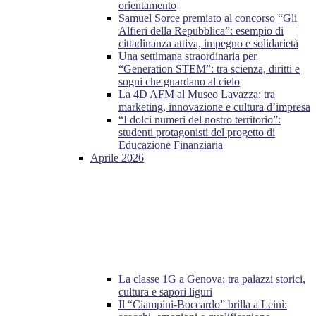
orientamento
Samuel Sorce premiato al concorso “Gli
Alfieri della Repubblica”: esempio di
cittadinanza attiva, impegno e solidarietà
Una settimana straordinaria per
“Generation STEM”: tra scienza, diritti e
sogni che guardano al cielo
La 4D AFM al Museo Lavazza: tra
marketing, innovazione e cultura d’impresa
“I dolci numeri del nostro territorio”:
studenti protagonisti del progetto di
Educazione Finanziaria
Aprile 2026
La classe 1G a Genova: tra palazzi storici,
cultura e sapori liguri
Il “Ciampini-Boccardo” brilla a Leinì: