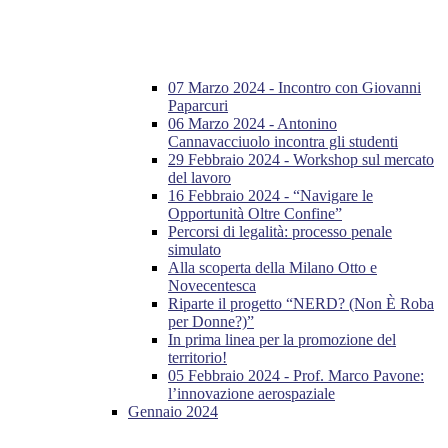
07 Marzo 2024 - Incontro con Giovanni
Paparcuri
06 Marzo 2024 - Antonino
Cannavacciuolo incontra gli studenti
29 Febbraio 2024 - Workshop sul mercato
del lavoro
16 Febbraio 2024 - “Navigare le
Opportunità Oltre Confine”
Percorsi di legalità: processo penale
simulato
Alla scoperta della Milano Otto e
Novecentesca
Riparte il progetto “NERD? (Non È Roba
per Donne?)”
In prima linea per la promozione del
territorio!
05 Febbraio 2024 - Prof. Marco Pavone:
l’innovazione aerospaziale
Gennaio 2024