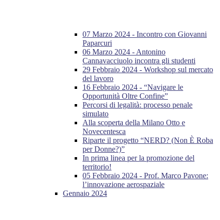
07 Marzo 2024 - Incontro con Giovanni
Paparcuri
06 Marzo 2024 - Antonino
Cannavacciuolo incontra gli studenti
29 Febbraio 2024 - Workshop sul mercato
del lavoro
16 Febbraio 2024 - “Navigare le
Opportunità Oltre Confine”
Percorsi di legalità: processo penale
simulato
Alla scoperta della Milano Otto e
Novecentesca
Riparte il progetto “NERD? (Non È Roba
per Donne?)”
In prima linea per la promozione del
territorio!
05 Febbraio 2024 - Prof. Marco Pavone:
l’innovazione aerospaziale
Gennaio 2024