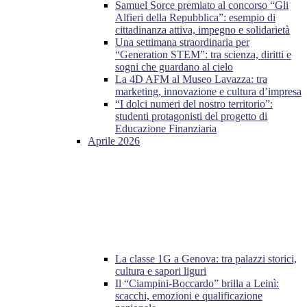
Samuel Sorce premiato al concorso “Gli
Alfieri della Repubblica”: esempio di
cittadinanza attiva, impegno e solidarietà
Una settimana straordinaria per
“Generation STEM”: tra scienza, diritti e
sogni che guardano al cielo
La 4D AFM al Museo Lavazza: tra
marketing, innovazione e cultura d’impresa
“I dolci numeri del nostro territorio”:
studenti protagonisti del progetto di
Educazione Finanziaria
Aprile 2026
La classe 1G a Genova: tra palazzi storici,
cultura e sapori liguri
Il “Ciampini-Boccardo” brilla a Leinì:
scacchi, emozioni e qualificazione