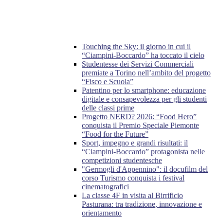
Touching the Sky: il giorno in cui il
“Ciampini-Boccardo” ha toccato il cielo
Studentesse dei Servizi Commerciali
premiate a Torino nell’ambito del progetto
“Fisco e Scuola”
Patentino per lo smartphone: educazione
digitale e consapevolezza per gli studenti
delle classi prime
Progetto NERD? 2026: “Food Hero”
conquista il Premio Speciale Piemonte
“Food for the Future”
Sport, impegno e grandi risultati: il
“Ciampini-Boccardo” protagonista nelle
competizioni studentesche
"Germogli d'Appennino": il docufilm del
corso Turismo conquista i festival
cinematografici
La classe 4F in visita al Birrificio
Pasturana: tra tradizione, innovazione e
orientamento