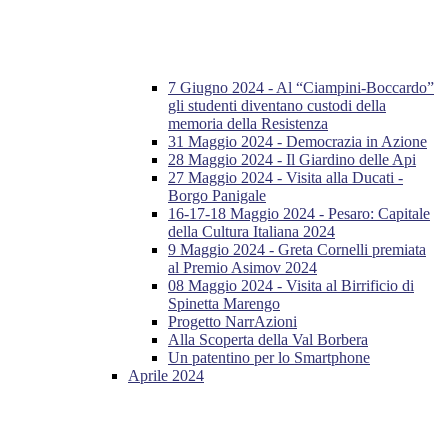
7 Giugno 2024 - Al “Ciampini-Boccardo”
gli studenti diventano custodi della
memoria della Resistenza
31 Maggio 2024 - Democrazia in Azione
28 Maggio 2024 - Il Giardino delle Api
27 Maggio 2024 - Visita alla Ducati -
Borgo Panigale
16-17-18 Maggio 2024 - Pesaro: Capitale
della Cultura Italiana 2024
9 Maggio 2024 - Greta Cornelli premiata
al Premio Asimov 2024
08 Maggio 2024 - Visita al Birrificio di
Spinetta Marengo
Progetto NarrAzioni
Alla Scoperta della Val Borbera
Un patentino per lo Smartphone
Aprile 2024