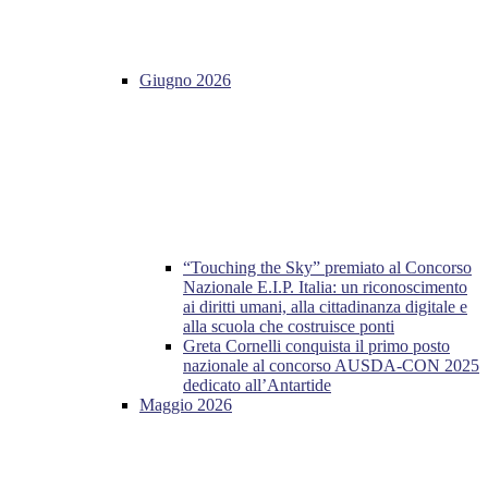
Giugno 2026
“Touching the Sky” premiato al Concorso
Nazionale E.I.P. Italia: un riconoscimento
ai diritti umani, alla cittadinanza digitale e
alla scuola che costruisce ponti
Greta Cornelli conquista il primo posto
nazionale al concorso AUSDA-CON 2025
dedicato all’Antartide
Maggio 2026