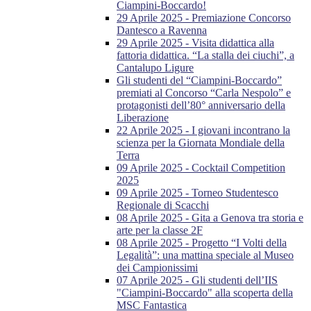
Ciampini-Boccardo!
29 Aprile 2025 - Premiazione Concorso
Dantesco a Ravenna
29 Aprile 2025 - Visita didattica alla
fattoria didattica. “La stalla dei ciuchi”, a
Cantalupo Ligure
Gli studenti del “Ciampini-Boccardo”
premiati al Concorso “Carla Nespolo” e
protagonisti dell’80° anniversario della
Liberazione
22 Aprile 2025 - I giovani incontrano la
scienza per la Giornata Mondiale della
Terra
09 Aprile 2025 - Cocktail Competition
2025
09 Aprile 2025 - Torneo Studentesco
Regionale di Scacchi
08 Aprile 2025 - Gita a Genova tra storia e
arte per la classe 2F
08 Aprile 2025 - Progetto “I Volti della
Legalità”: una mattina speciale al Museo
dei Campionissimi
07 Aprile 2025 - Gli studenti dell’IIS
"Ciampini-Boccardo" alla scoperta della
MSC Fantastica