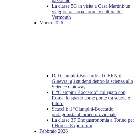
nazionale
La classe 5G in visita a Casa Martini: un
viaggio tra storia, aromi e cultura del
Vermouth
Marzo 2026
Dal Ciampini-Boccardo al CERN di
Ginevra: gli studenti dentro la scienza allo
Science Gateway
Il “Ciampini-Boccardo” collegato con
Roma: lo spazio come ponte tra scuole e
futuro
Scacchi: il “Ciampini-Boccardo”
protagonista al torneo provinciale
La classe 3F Enogastronomia a Torino per
l’Horeca Expoforum
Febbraio 2026