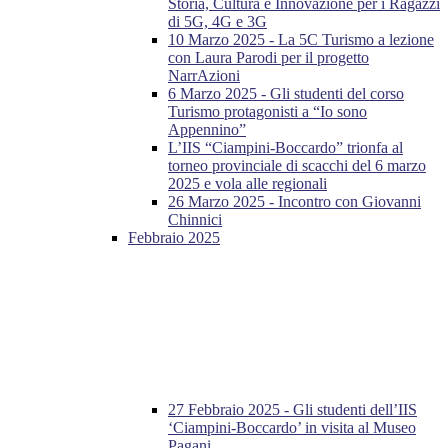
Storia, Cultura e Innovazione per i Ragazzi
di 5G, 4G e 3G
10 Marzo 2025 - La 5C Turismo a lezione
con Laura Parodi per il progetto
NarrAzioni
6 Marzo 2025 - Gli studenti del corso
Turismo protagonisti a “Io sono
Appennino”
L’IIS “Ciampini-Boccardo” trionfa al
torneo provinciale di scacchi del 6 marzo
2025 e vola alle regionali
26 Marzo 2025 - Incontro con Giovanni
Chinnici
Febbraio 2025
27 Febbraio 2025 - Gli studenti dell’IIS
‘Ciampini-Boccardo’ in visita al Museo
Pagani