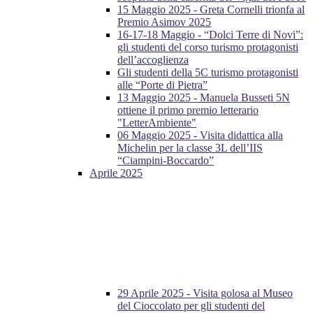
15 Maggio 2025 - Greta Cornelli trionfa al
Premio Asimov 2025
16-17-18 Maggio - “Dolci Terre di Novi”:
gli studenti del corso turismo protagonisti
dell’accoglienza
Gli studenti della 5C turismo protagonisti
alle “Porte di Pietra”
13 Maggio 2025 - Manuela Busseti 5N
ottiene il primo premio letterario
"LetterAmbiente"
06 Maggio 2025 - Visita didattica alla
Michelin per la classe 3L dell’IIS
“Ciampini-Boccardo”
Aprile 2025
29 Aprile 2025 - Visita golosa al Museo
del Cioccolato per gli studenti del