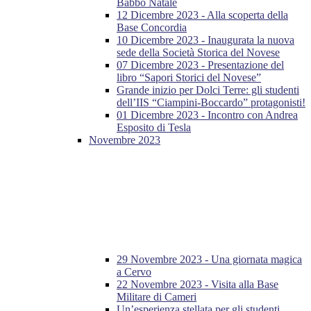
Babbo Natale
12 Dicembre 2023 - Alla scoperta della
Base Concordia
10 Dicembre 2023 - Inaugurata la nuova
sede della Società Storica del Novese
07 Dicembre 2023 - Presentazione del
libro “Sapori Storici del Novese”
Grande inizio per Dolci Terre: gli studenti
dell’IIS “Ciampini-Boccardo” protagonisti!
01 Dicembre 2023 - Incontro con Andrea
Esposito di Tesla
Novembre 2023
29 Novembre 2023 - Una giornata magica
a Cervo
22 Novembre 2023 - Visita alla Base
Militare di Cameri
Un’esperienza stellata per gli studenti