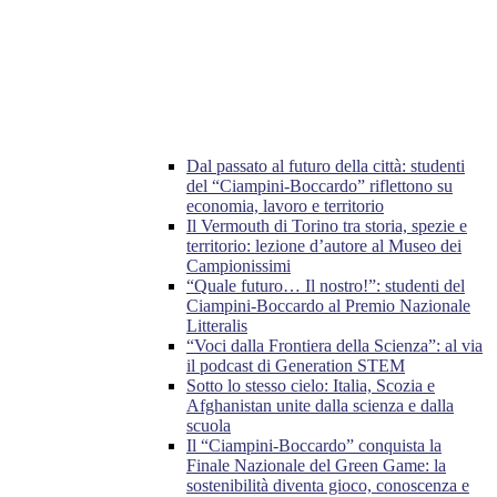
Dal passato al futuro della città: studenti
del “Ciampini-Boccardo” riflettono su
economia, lavoro e territorio
Il Vermouth di Torino tra storia, spezie e
territorio: lezione d’autore al Museo dei
Campionissimi
“Quale futuro… Il nostro!”: studenti del
Ciampini-Boccardo al Premio Nazionale
Litteralis
“Voci dalla Frontiera della Scienza”: al via
il podcast di Generation STEM
Sotto lo stesso cielo: Italia, Scozia e
Afghanistan unite dalla scienza e dalla
scuola
Il “Ciampini-Boccardo” conquista la
Finale Nazionale del Green Game: la
sostenibilità diventa gioco, conoscenza e