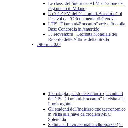
Le classi dell’indirizzo AFM al Salone dei
Pagamenti di Milano
La 5D AFM del “Ciampini-Boccardo” al
Festival dell’Orientamento di Genova
L’IIS “Ciampini-Boccardo” arriva fino alla
Base Concordia in Antartide
18 Novembre - Giornata Mondiale del
Ricordo delle Vittime della Strada
Ottobre 2025
Tecnologia, passione e futuro: gli studenti
dell’IIS “Ciampini-Boccardo” in visita alla
Lamborghini
Gli studenti dell’indirizzo enogastronomico
in visita alla nave da crociera MSC
Splendida
Settimana Internazionale dello Spazio (4–