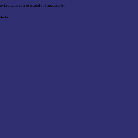
o indicato con le istruzioni necessarie.
ite la
Login Spaggiari