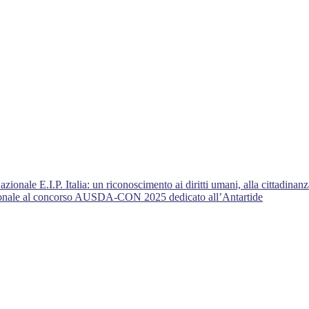
nale E.I.P. Italia: un riconoscimento ai diritti umani, alla cittadinanza
azionale al concorso AUSDA-CON 2025 dedicato all’Antartide