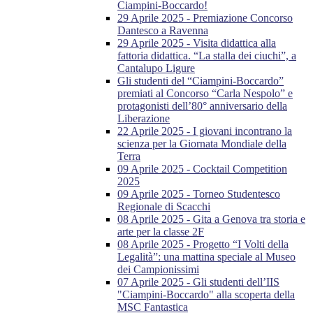
Ciampini-Boccardo!
29 Aprile 2025 - Premiazione Concorso
Dantesco a Ravenna
29 Aprile 2025 - Visita didattica alla
fattoria didattica. “La stalla dei ciuchi”, a
Cantalupo Ligure
Gli studenti del “Ciampini-Boccardo”
premiati al Concorso “Carla Nespolo” e
protagonisti dell’80° anniversario della
Liberazione
22 Aprile 2025 - I giovani incontrano la
scienza per la Giornata Mondiale della
Terra
09 Aprile 2025 - Cocktail Competition
2025
09 Aprile 2025 - Torneo Studentesco
Regionale di Scacchi
08 Aprile 2025 - Gita a Genova tra storia e
arte per la classe 2F
08 Aprile 2025 - Progetto “I Volti della
Legalità”: una mattina speciale al Museo
dei Campionissimi
07 Aprile 2025 - Gli studenti dell’IIS
"Ciampini-Boccardo" alla scoperta della
MSC Fantastica