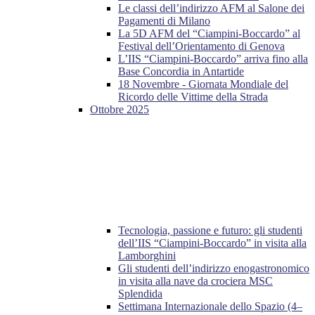
Le classi dell’indirizzo AFM al Salone dei
Pagamenti di Milano
La 5D AFM del “Ciampini-Boccardo” al
Festival dell’Orientamento di Genova
L’IIS “Ciampini-Boccardo” arriva fino alla
Base Concordia in Antartide
18 Novembre - Giornata Mondiale del
Ricordo delle Vittime della Strada
Ottobre 2025
Tecnologia, passione e futuro: gli studenti
dell’IIS “Ciampini-Boccardo” in visita alla
Lamborghini
Gli studenti dell’indirizzo enogastronomico
in visita alla nave da crociera MSC
Splendida
Settimana Internazionale dello Spazio (4–