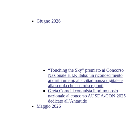
Giugno 2026
“Touching the Sky” premiato al Concorso
Nazionale E.I.P. Italia: un riconoscimento
ai diritti umani, alla cittadinanza digitale e
alla scuola che costruisce ponti
Greta Cornelli conquista il primo posto
nazionale al concorso AUSDA-CON 2025
dedicato all’Antartide
Maggio 2026