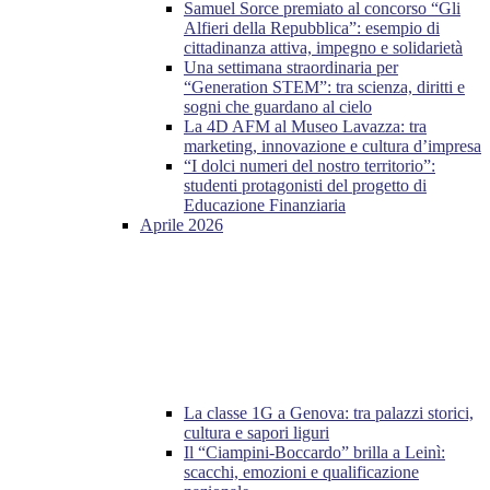
Samuel Sorce premiato al concorso “Gli
Alfieri della Repubblica”: esempio di
cittadinanza attiva, impegno e solidarietà
Una settimana straordinaria per
“Generation STEM”: tra scienza, diritti e
sogni che guardano al cielo
La 4D AFM al Museo Lavazza: tra
marketing, innovazione e cultura d’impresa
“I dolci numeri del nostro territorio”:
studenti protagonisti del progetto di
Educazione Finanziaria
Aprile 2026
La classe 1G a Genova: tra palazzi storici,
cultura e sapori liguri
Il “Ciampini-Boccardo” brilla a Leinì:
scacchi, emozioni e qualificazione