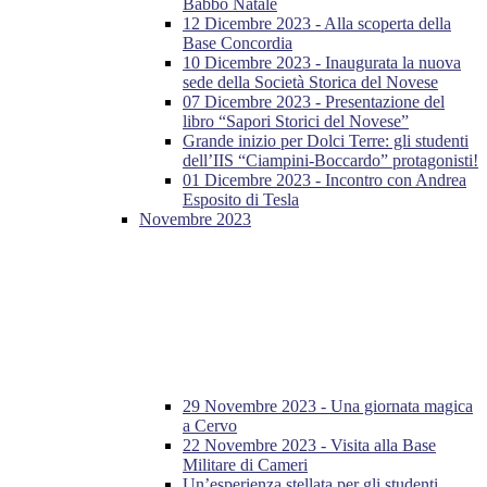
Babbo Natale
12 Dicembre 2023 - Alla scoperta della
Base Concordia
10 Dicembre 2023 - Inaugurata la nuova
sede della Società Storica del Novese
07 Dicembre 2023 - Presentazione del
libro “Sapori Storici del Novese”
Grande inizio per Dolci Terre: gli studenti
dell’IIS “Ciampini-Boccardo” protagonisti!
01 Dicembre 2023 - Incontro con Andrea
Esposito di Tesla
Novembre 2023
29 Novembre 2023 - Una giornata magica
a Cervo
22 Novembre 2023 - Visita alla Base
Militare di Cameri
Un’esperienza stellata per gli studenti