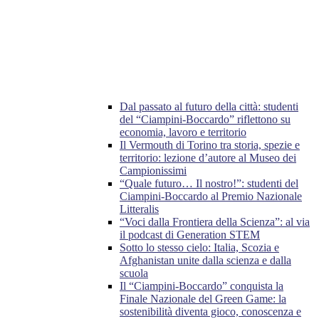
Dal passato al futuro della città: studenti
del “Ciampini-Boccardo” riflettono su
economia, lavoro e territorio
Il Vermouth di Torino tra storia, spezie e
territorio: lezione d’autore al Museo dei
Campionissimi
“Quale futuro… Il nostro!”: studenti del
Ciampini-Boccardo al Premio Nazionale
Litteralis
“Voci dalla Frontiera della Scienza”: al via
il podcast di Generation STEM
Sotto lo stesso cielo: Italia, Scozia e
Afghanistan unite dalla scienza e dalla
scuola
Il “Ciampini-Boccardo” conquista la
Finale Nazionale del Green Game: la
sostenibilità diventa gioco, conoscenza e