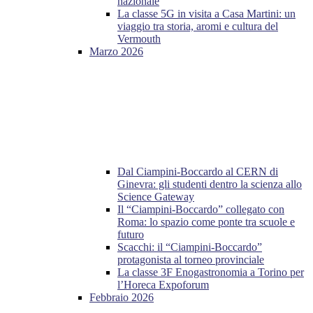
nazionale
La classe 5G in visita a Casa Martini: un
viaggio tra storia, aromi e cultura del
Vermouth
Marzo 2026
Dal Ciampini-Boccardo al CERN di
Ginevra: gli studenti dentro la scienza allo
Science Gateway
Il “Ciampini-Boccardo” collegato con
Roma: lo spazio come ponte tra scuole e
futuro
Scacchi: il “Ciampini-Boccardo”
protagonista al torneo provinciale
La classe 3F Enogastronomia a Torino per
l’Horeca Expoforum
Febbraio 2026