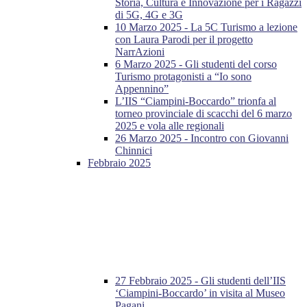
Storia, Cultura e Innovazione per i Ragazzi
di 5G, 4G e 3G
10 Marzo 2025 - La 5C Turismo a lezione
con Laura Parodi per il progetto
NarrAzioni
6 Marzo 2025 - Gli studenti del corso
Turismo protagonisti a “Io sono
Appennino”
L’IIS “Ciampini-Boccardo” trionfa al
torneo provinciale di scacchi del 6 marzo
2025 e vola alle regionali
26 Marzo 2025 - Incontro con Giovanni
Chinnici
Febbraio 2025
27 Febbraio 2025 - Gli studenti dell’IIS
‘Ciampini-Boccardo’ in visita al Museo
Pagani