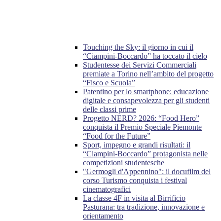
Touching the Sky: il giorno in cui il
“Ciampini-Boccardo” ha toccato il cielo
Studentesse dei Servizi Commerciali
premiate a Torino nell’ambito del progetto
“Fisco e Scuola”
Patentino per lo smartphone: educazione
digitale e consapevolezza per gli studenti
delle classi prime
Progetto NERD? 2026: “Food Hero”
conquista il Premio Speciale Piemonte
“Food for the Future”
Sport, impegno e grandi risultati: il
“Ciampini-Boccardo” protagonista nelle
competizioni studentesche
"Germogli d'Appennino": il docufilm del
corso Turismo conquista i festival
cinematografici
La classe 4F in visita al Birrificio
Pasturana: tra tradizione, innovazione e
orientamento