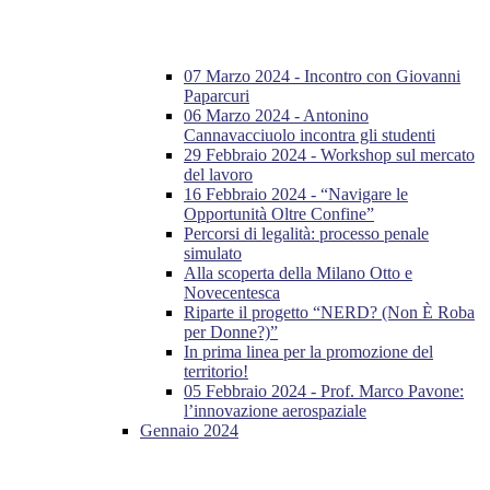
07 Marzo 2024 - Incontro con Giovanni
Paparcuri
06 Marzo 2024 - Antonino
Cannavacciuolo incontra gli studenti
29 Febbraio 2024 - Workshop sul mercato
del lavoro
16 Febbraio 2024 - “Navigare le
Opportunità Oltre Confine”
Percorsi di legalità: processo penale
simulato
Alla scoperta della Milano Otto e
Novecentesca
Riparte il progetto “NERD? (Non È Roba
per Donne?)”
In prima linea per la promozione del
territorio!
05 Febbraio 2024 - Prof. Marco Pavone:
l’innovazione aerospaziale
Gennaio 2024