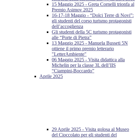
15 Maggio 2025 - Greta Cornelli trionfa al
Premio Asimov 2025
16-17-18 Maggio - “Dolci Terre di Novi”:
gli studenti del corso turismo protagonisti
dell’accoglienza
Gli studenti della 5C turismo protagonisti
alle “Porte di Pietra”
13 Maggio 2025 - Manuela Busseti 5N
ottiene il primo premio letterario
"LetterAmbiente"
06 Maggio 2025 - Visita didattica alla
Michelin per la classe 3L dell’IIS
“Ciampini-Boccardo”
Aprile 2025
29 Aprile 2025 - Visita golosa al Museo
del Cioccolato per gli studenti del