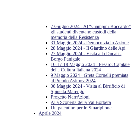
7 Giugno 2024 - Al “Ciampini-Boccardo”
gli studenti diventano custodi della
memoria della Resistenza
31 Maggio 2024 - Democrazia in Azione
28 Maggio 2024 - Il Giardino delle Api
27 Maggio 2024 - Visita alla Ducati -
Borgo Panigale
16-17-18 Maggio 2024 - Pesaro: Capitale
della Cultura Italiana 2024
9 Maggio 2024 - Greta Cornelli premiata
al Premio Asimov 2024
08 Maggio 2024 - Visita al Birrificio di
Spinetta Marengo
Progetto NarrAzioni
Alla Scoperta della Val Borbera
Un patentino per lo Smartphone
Aprile 2024