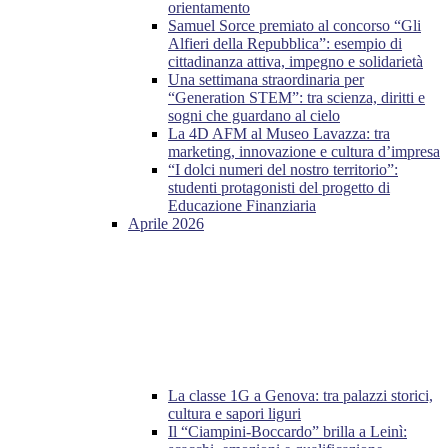
orientamento
Samuel Sorce premiato al concorso “Gli
Alfieri della Repubblica”: esempio di
cittadinanza attiva, impegno e solidarietà
Una settimana straordinaria per
“Generation STEM”: tra scienza, diritti e
sogni che guardano al cielo
La 4D AFM al Museo Lavazza: tra
marketing, innovazione e cultura d’impresa
“I dolci numeri del nostro territorio”:
studenti protagonisti del progetto di
Educazione Finanziaria
Aprile 2026
La classe 1G a Genova: tra palazzi storici,
cultura e sapori liguri
Il “Ciampini-Boccardo” brilla a Leinì: