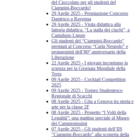
del Cioccolato per gli studenti del
Ciampini-Boccardo!
29 Aprile 2025 - Premiazione Concorso
Dantesco a Ravenna
29 Aprile 2025 - Visita didattica alla
fattoria didattica. “La stalla dei ciuchi”, a
Cantalupo Ligure
Gli studenti del “Ciampini-Boccardo”
premiati al Concorso “Carla Nespolo” e
protagonisti dell’80° anniversario della
Liberazione
22 Aprile 2025 - I giovani incontrano la
scienza per la Giornata Mondiale della
Terra
09 Aprile 2025 - Cocktail Competition
2025
09 Aprile 2025 - Torneo Studentesco
Regionale di Scacchi
08 Aprile 2025 - Gita a Genova tra storia e
arte per la classe 2F
08 Aprile 2025 - Progetto “I Volti della
Legalità”: una mattina speciale al Museo
dei Campionissimi
07 Aprile 2025 - Gli studenti dell’IIS
"Ciampini-Boccardo" alla scoperta della