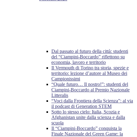
Dal passato al futuro della città: studenti
del “Ciampini-Boccardo” riflettono su
economia, lavoro e territorio
Il Vermouth di Torino tra storia, spezie e
territorio: lezione d’autore al Museo dei
Campionissimi
“Quale futuro… Il nostro!”: studenti del
Ciampini-Boccardo al Premio Nazionale
Litteralis
“Voci dalla Frontiera della Scienza”: al via
il podcast di Generation STEM
Sotto lo stesso cielo: Italia, Scozia e
Afghanistan unite dalla scienza e dalla
scuola
Il “Ciampini-Boccardo” conquista la
Finale Nazionale del Green Game: la