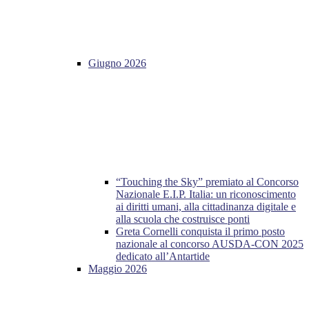
Giugno 2026
“Touching the Sky” premiato al Concorso
Nazionale E.I.P. Italia: un riconoscimento
ai diritti umani, alla cittadinanza digitale e
alla scuola che costruisce ponti
Greta Cornelli conquista il primo posto
nazionale al concorso AUSDA-CON 2025
dedicato all’Antartide
Maggio 2026