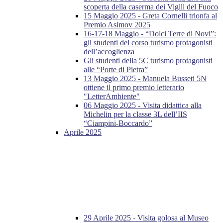
scoperta della caserma dei Vigili del Fuoco
15 Maggio 2025 - Greta Cornelli trionfa al
Premio Asimov 2025
16-17-18 Maggio - “Dolci Terre di Novi”:
gli studenti del corso turismo protagonisti
dell’accoglienza
Gli studenti della 5C turismo protagonisti
alle “Porte di Pietra”
13 Maggio 2025 - Manuela Busseti 5N
ottiene il primo premio letterario
"LetterAmbiente"
06 Maggio 2025 - Visita didattica alla
Michelin per la classe 3L dell’IIS
“Ciampini-Boccardo”
Aprile 2025
29 Aprile 2025 - Visita golosa al Museo