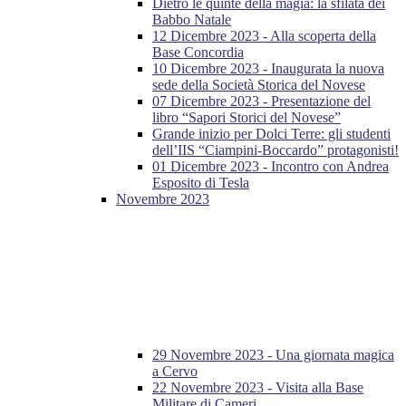
Dietro le quinte della magia: la sfilata dei
Babbo Natale
12 Dicembre 2023 - Alla scoperta della
Base Concordia
10 Dicembre 2023 - Inaugurata la nuova
sede della Società Storica del Novese
07 Dicembre 2023 - Presentazione del
libro “Sapori Storici del Novese”
Grande inizio per Dolci Terre: gli studenti
dell’IIS “Ciampini-Boccardo” protagonisti!
01 Dicembre 2023 - Incontro con Andrea
Esposito di Tesla
Novembre 2023
29 Novembre 2023 - Una giornata magica
a Cervo
22 Novembre 2023 - Visita alla Base
Militare di Cameri