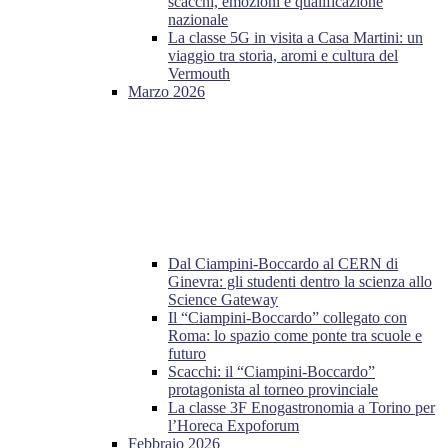
scacchi, emozioni e qualificazione
nazionale
La classe 5G in visita a Casa Martini: un
viaggio tra storia, aromi e cultura del
Vermouth
Marzo 2026
Dal Ciampini-Boccardo al CERN di
Ginevra: gli studenti dentro la scienza allo
Science Gateway
Il “Ciampini-Boccardo” collegato con
Roma: lo spazio come ponte tra scuole e
futuro
Scacchi: il “Ciampini-Boccardo”
protagonista al torneo provinciale
La classe 3F Enogastronomia a Torino per
l’Horeca Expoforum
Febbraio 2026