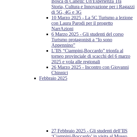
Bosca di Canelli: Un'Esperienza Tra
Storia, Cultura e Innovazione per i Ragazzi
di 5G, 4G e 3G
10 Marzo 2025 - La 5C Turismo a lezione
con Laura Parodi per il progetto
NarrAzioni
6 Marzo 2025 - Gli studenti del corso
Turismo protagonisti a “Io sono
Appennino”
L’IIS “Ciampini-Boccardo” trionfa al
torneo provinciale di scacchi del 6 marzo
2025 e vola alle regionali
26 Marzo 2025 - Incontro con Giovanni
Chinnici
Febbraio 2025
27 Febbraio 2025 - Gli studenti dell’IIS
‘Ciampini-Boccardo’ in visita al Museo