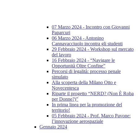
07 Marzo 2024 - Incontro con Giovanni
Paparcuri
06 Marzo 2024 - Antonino
Cannavacciuolo incontra gli studenti
29 Febbraio 2024 - Workshop sul mercato
del lavoro
16 Febbraio 2024 - “Navigare le
Opportunità Oltre Confine”
Percorsi di legalità: processo penale
simulato
Alla scoperta della Milano Otto e
Novecentesca
Riparte il progetto “NERD? (Non È Roba
per Donne?)”
In prima linea per la promozione del
territorio!
05 Febbraio 2024 - Prof. Marco Pavone:
l’innovazione aerospaziale
Gennaio 2024