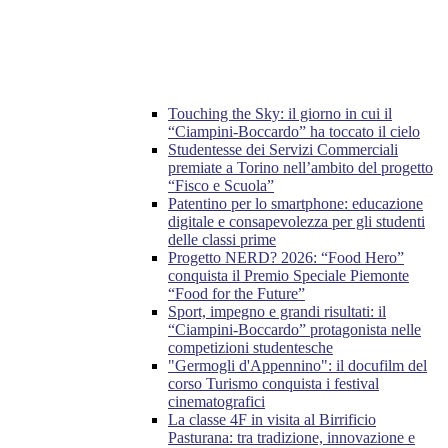
Touching the Sky: il giorno in cui il
“Ciampini-Boccardo” ha toccato il cielo
Studentesse dei Servizi Commerciali
premiate a Torino nell’ambito del progetto
“Fisco e Scuola”
Patentino per lo smartphone: educazione
digitale e consapevolezza per gli studenti
delle classi prime
Progetto NERD? 2026: “Food Hero”
conquista il Premio Speciale Piemonte
“Food for the Future”
Sport, impegno e grandi risultati: il
“Ciampini-Boccardo” protagonista nelle
competizioni studentesche
"Germogli d'Appennino": il docufilm del
corso Turismo conquista i festival
cinematografici
La classe 4F in visita al Birrificio
Pasturana: tra tradizione, innovazione e