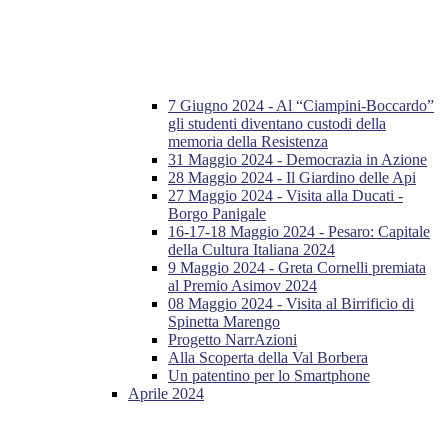
7 Giugno 2024 - Al “Ciampini-Boccardo”
gli studenti diventano custodi della
memoria della Resistenza
31 Maggio 2024 - Democrazia in Azione
28 Maggio 2024 - Il Giardino delle Api
27 Maggio 2024 - Visita alla Ducati -
Borgo Panigale
16-17-18 Maggio 2024 - Pesaro: Capitale
della Cultura Italiana 2024
9 Maggio 2024 - Greta Cornelli premiata
al Premio Asimov 2024
08 Maggio 2024 - Visita al Birrificio di
Spinetta Marengo
Progetto NarrAzioni
Alla Scoperta della Val Borbera
Un patentino per lo Smartphone
Aprile 2024