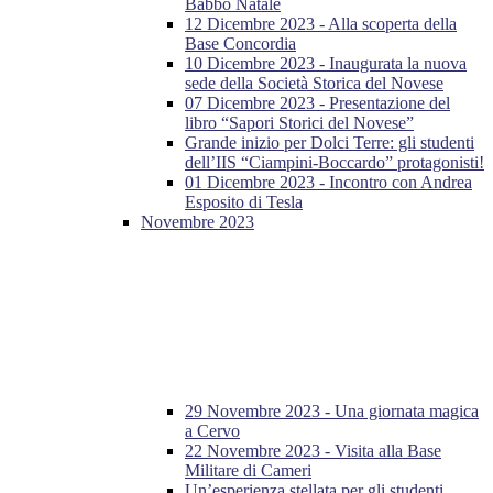
Babbo Natale
12 Dicembre 2023 - Alla scoperta della
Base Concordia
10 Dicembre 2023 - Inaugurata la nuova
sede della Società Storica del Novese
07 Dicembre 2023 - Presentazione del
libro “Sapori Storici del Novese”
Grande inizio per Dolci Terre: gli studenti
dell’IIS “Ciampini-Boccardo” protagonisti!
01 Dicembre 2023 - Incontro con Andrea
Esposito di Tesla
Novembre 2023
29 Novembre 2023 - Una giornata magica
a Cervo
22 Novembre 2023 - Visita alla Base
Militare di Cameri
Un’esperienza stellata per gli studenti