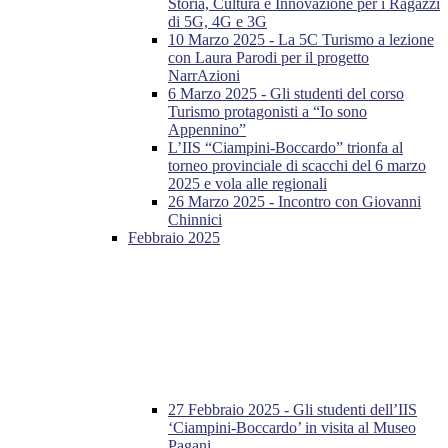
Storia, Cultura e Innovazione per i Ragazzi
di 5G, 4G e 3G
10 Marzo 2025 - La 5C Turismo a lezione
con Laura Parodi per il progetto
NarrAzioni
6 Marzo 2025 - Gli studenti del corso
Turismo protagonisti a “Io sono
Appennino”
L’IIS “Ciampini-Boccardo” trionfa al
torneo provinciale di scacchi del 6 marzo
2025 e vola alle regionali
26 Marzo 2025 - Incontro con Giovanni
Chinnici
Febbraio 2025
27 Febbraio 2025 - Gli studenti dell’IIS
‘Ciampini-Boccardo’ in visita al Museo
Pagani