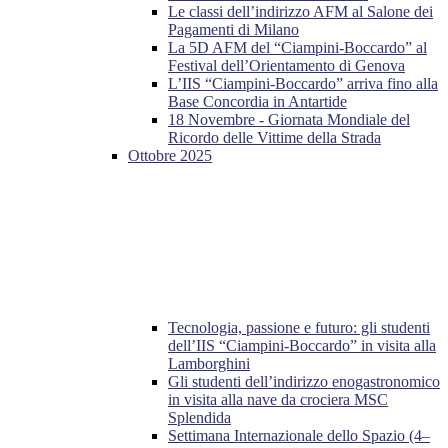
Le classi dell’indirizzo AFM al Salone dei
Pagamenti di Milano
La 5D AFM del “Ciampini-Boccardo” al
Festival dell’Orientamento di Genova
L’IIS “Ciampini-Boccardo” arriva fino alla
Base Concordia in Antartide
18 Novembre - Giornata Mondiale del
Ricordo delle Vittime della Strada
Ottobre 2025
Tecnologia, passione e futuro: gli studenti
dell’IIS “Ciampini-Boccardo” in visita alla
Lamborghini
Gli studenti dell’indirizzo enogastronomico
in visita alla nave da crociera MSC
Splendida
Settimana Internazionale dello Spazio (4–