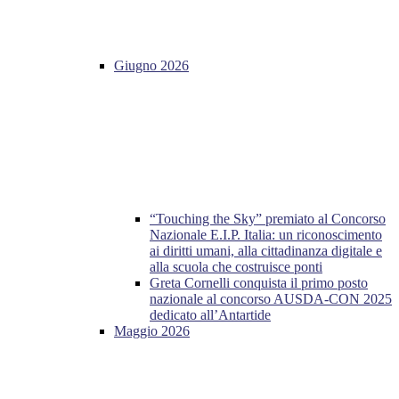
Giugno 2026
“Touching the Sky” premiato al Concorso
Nazionale E.I.P. Italia: un riconoscimento
ai diritti umani, alla cittadinanza digitale e
alla scuola che costruisce ponti
Greta Cornelli conquista il primo posto
nazionale al concorso AUSDA-CON 2025
dedicato all’Antartide
Maggio 2026