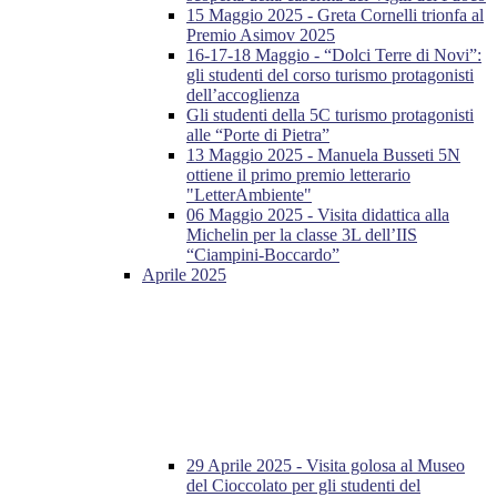
15 Maggio 2025 - Greta Cornelli trionfa al
Premio Asimov 2025
16-17-18 Maggio - “Dolci Terre di Novi”:
gli studenti del corso turismo protagonisti
dell’accoglienza
Gli studenti della 5C turismo protagonisti
alle “Porte di Pietra”
13 Maggio 2025 - Manuela Busseti 5N
ottiene il primo premio letterario
"LetterAmbiente"
06 Maggio 2025 - Visita didattica alla
Michelin per la classe 3L dell’IIS
“Ciampini-Boccardo”
Aprile 2025
29 Aprile 2025 - Visita golosa al Museo
del Cioccolato per gli studenti del