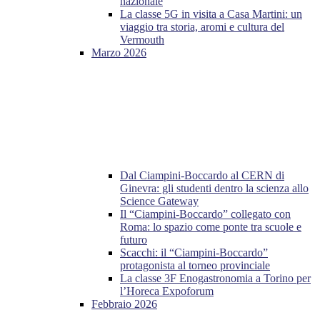
nazionale
La classe 5G in visita a Casa Martini: un
viaggio tra storia, aromi e cultura del
Vermouth
Marzo 2026
Dal Ciampini-Boccardo al CERN di
Ginevra: gli studenti dentro la scienza allo
Science Gateway
Il “Ciampini-Boccardo” collegato con
Roma: lo spazio come ponte tra scuole e
futuro
Scacchi: il “Ciampini-Boccardo”
protagonista al torneo provinciale
La classe 3F Enogastronomia a Torino per
l’Horeca Expoforum
Febbraio 2026