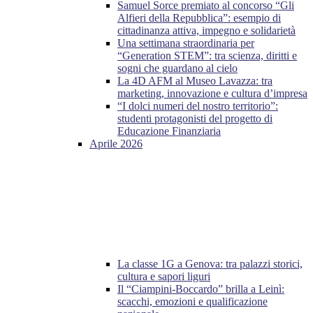
Samuel Sorce premiato al concorso “Gli
Alfieri della Repubblica”: esempio di
cittadinanza attiva, impegno e solidarietà
Una settimana straordinaria per
“Generation STEM”: tra scienza, diritti e
sogni che guardano al cielo
La 4D AFM al Museo Lavazza: tra
marketing, innovazione e cultura d’impresa
“I dolci numeri del nostro territorio”:
studenti protagonisti del progetto di
Educazione Finanziaria
Aprile 2026
La classe 1G a Genova: tra palazzi storici,
cultura e sapori liguri
Il “Ciampini-Boccardo” brilla a Leinì:
scacchi, emozioni e qualificazione