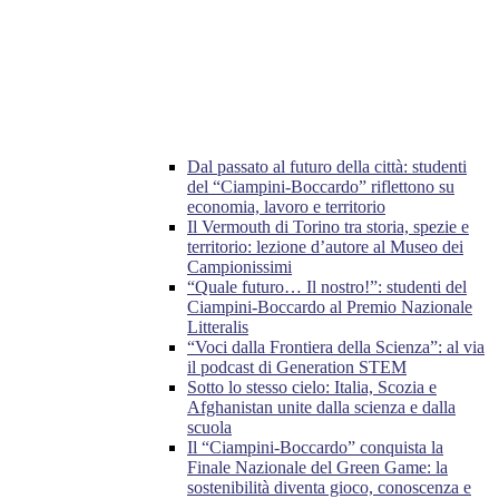
Dal passato al futuro della città: studenti
del “Ciampini-Boccardo” riflettono su
economia, lavoro e territorio
Il Vermouth di Torino tra storia, spezie e
territorio: lezione d’autore al Museo dei
Campionissimi
“Quale futuro… Il nostro!”: studenti del
Ciampini-Boccardo al Premio Nazionale
Litteralis
“Voci dalla Frontiera della Scienza”: al via
il podcast di Generation STEM
Sotto lo stesso cielo: Italia, Scozia e
Afghanistan unite dalla scienza e dalla
scuola
Il “Ciampini-Boccardo” conquista la
Finale Nazionale del Green Game: la
sostenibilità diventa gioco, conoscenza e