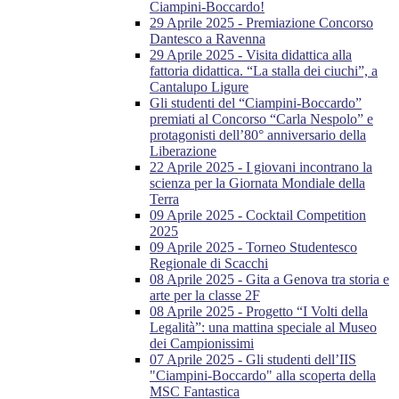
Ciampini-Boccardo!
29 Aprile 2025 - Premiazione Concorso
Dantesco a Ravenna
29 Aprile 2025 - Visita didattica alla
fattoria didattica. “La stalla dei ciuchi”, a
Cantalupo Ligure
Gli studenti del “Ciampini-Boccardo”
premiati al Concorso “Carla Nespolo” e
protagonisti dell’80° anniversario della
Liberazione
22 Aprile 2025 - I giovani incontrano la
scienza per la Giornata Mondiale della
Terra
09 Aprile 2025 - Cocktail Competition
2025
09 Aprile 2025 - Torneo Studentesco
Regionale di Scacchi
08 Aprile 2025 - Gita a Genova tra storia e
arte per la classe 2F
08 Aprile 2025 - Progetto “I Volti della
Legalità”: una mattina speciale al Museo
dei Campionissimi
07 Aprile 2025 - Gli studenti dell’IIS
"Ciampini-Boccardo" alla scoperta della
MSC Fantastica