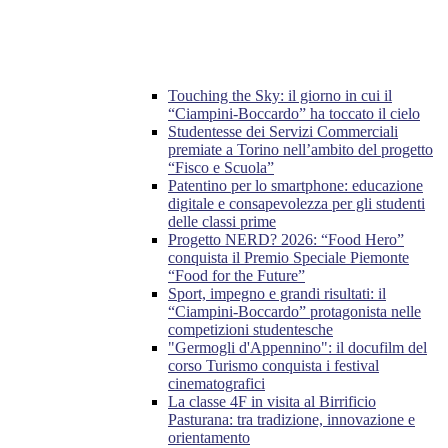
Touching the Sky: il giorno in cui il
“Ciampini-Boccardo” ha toccato il cielo
Studentesse dei Servizi Commerciali
premiate a Torino nell’ambito del progetto
“Fisco e Scuola”
Patentino per lo smartphone: educazione
digitale e consapevolezza per gli studenti
delle classi prime
Progetto NERD? 2026: “Food Hero”
conquista il Premio Speciale Piemonte
“Food for the Future”
Sport, impegno e grandi risultati: il
“Ciampini-Boccardo” protagonista nelle
competizioni studentesche
"Germogli d'Appennino": il docufilm del
corso Turismo conquista i festival
cinematografici
La classe 4F in visita al Birrificio
Pasturana: tra tradizione, innovazione e
orientamento