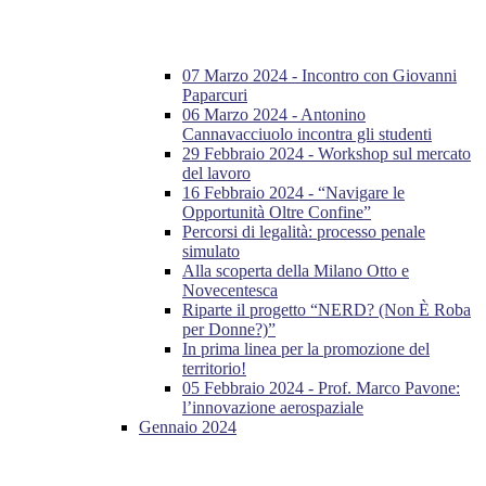
07 Marzo 2024 - Incontro con Giovanni
Paparcuri
06 Marzo 2024 - Antonino
Cannavacciuolo incontra gli studenti
29 Febbraio 2024 - Workshop sul mercato
del lavoro
16 Febbraio 2024 - “Navigare le
Opportunità Oltre Confine”
Percorsi di legalità: processo penale
simulato
Alla scoperta della Milano Otto e
Novecentesca
Riparte il progetto “NERD? (Non È Roba
per Donne?)”
In prima linea per la promozione del
territorio!
05 Febbraio 2024 - Prof. Marco Pavone:
l’innovazione aerospaziale
Gennaio 2024