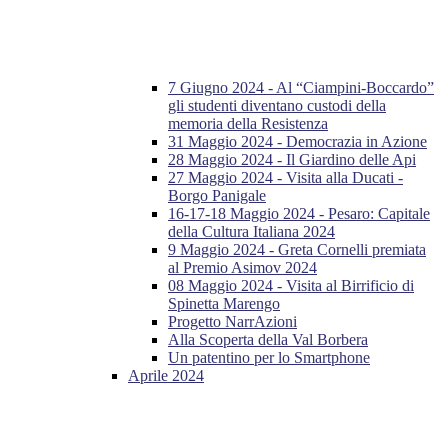
7 Giugno 2024 - Al “Ciampini-Boccardo”
gli studenti diventano custodi della
memoria della Resistenza
31 Maggio 2024 - Democrazia in Azione
28 Maggio 2024 - Il Giardino delle Api
27 Maggio 2024 - Visita alla Ducati -
Borgo Panigale
16-17-18 Maggio 2024 - Pesaro: Capitale
della Cultura Italiana 2024
9 Maggio 2024 - Greta Cornelli premiata
al Premio Asimov 2024
08 Maggio 2024 - Visita al Birrificio di
Spinetta Marengo
Progetto NarrAzioni
Alla Scoperta della Val Borbera
Un patentino per lo Smartphone
Aprile 2024