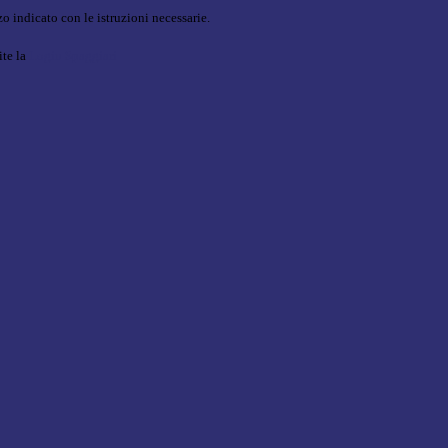
o indicato con le istruzioni necessarie.
ite la
Login Spaggiari