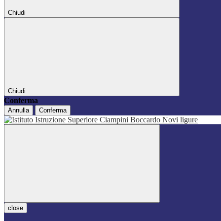
Chiudi
Chiudi
Conferma
Annulla
Conferma
close