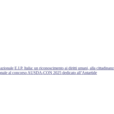
nale E.I.P. Italia: un riconoscimento ai diritti umani, alla cittadinanza
azionale al concorso AUSDA-CON 2025 dedicato all’Antartide