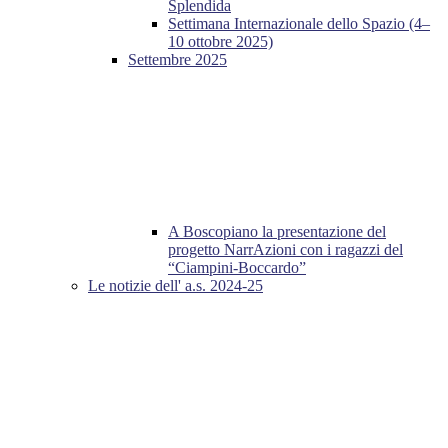
Splendida
Settimana Internazionale dello Spazio (4–
10 ottobre 2025)
Settembre 2025
A Boscopiano la presentazione del
progetto NarrAzioni con i ragazzi del
“Ciampini-Boccardo”
Le notizie dell' a.s. 2024-25