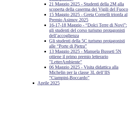
21 Maggio 2025 - Studenti della 2M alla
scoperta della caserma dei Vigili del Fuoco
15 Maggio 2025 - Greta Cornelli trionfa al
Premio Asimov 2025
16-17-18 Maggio - “Dolci Terre di Novi”:
gli studenti del corso turismo protagonisti
dell’accoglienza
Gli studenti della 5C turismo protagonisti
alle “Porte di Pietra”
13 Maggio 2025 - Manuela Busseti 5N
ottiene il primo premio letterario
"LetterAmbiente"
06 Maggio 2025 - Visita didattica alla
Michelin per la classe 3L dell’IIS
“Ciampini-Boccardo”
Aprile 2025