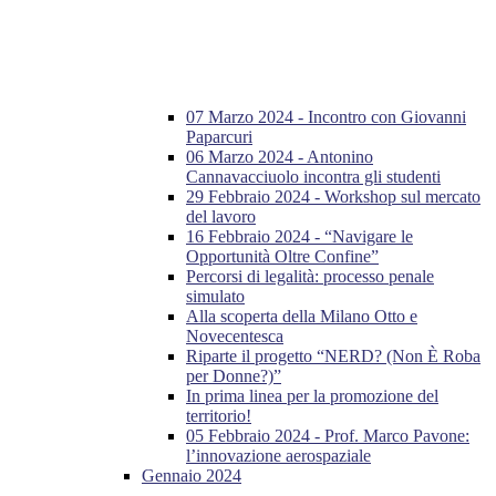
07 Marzo 2024 - Incontro con Giovanni
Paparcuri
06 Marzo 2024 - Antonino
Cannavacciuolo incontra gli studenti
29 Febbraio 2024 - Workshop sul mercato
del lavoro
16 Febbraio 2024 - “Navigare le
Opportunità Oltre Confine”
Percorsi di legalità: processo penale
simulato
Alla scoperta della Milano Otto e
Novecentesca
Riparte il progetto “NERD? (Non È Roba
per Donne?)”
In prima linea per la promozione del
territorio!
05 Febbraio 2024 - Prof. Marco Pavone:
l’innovazione aerospaziale
Gennaio 2024