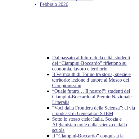
Febbraio 2026
Dal passato al futuro della città: studenti
del “Ciampini-Boccardo” riflettono su
economia, lavoro e territorio
Il Vermouth di Torino tra storia, spezie e
territorio: lezione d’autore al Museo dei
Campionissimi
“Quale futuro… Il nostro!”: studenti del
Ciampini-Boccardo al Premio Nazionale
Litteralis
“Voci dalla Frontiera della Scienza”: al via
il podcast di Generation STEM
Sotto lo stesso cielo: Italia, Scozia e
Afghanistan unite dalla scienza e dalla
scuola
Il “Ciampini-Boccardo” conquista la