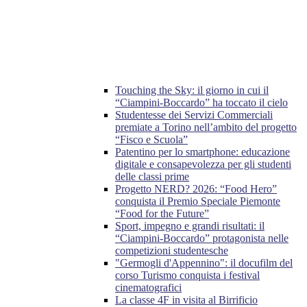
Touching the Sky: il giorno in cui il
“Ciampini-Boccardo” ha toccato il cielo
Studentesse dei Servizi Commerciali
premiate a Torino nell’ambito del progetto
“Fisco e Scuola”
Patentino per lo smartphone: educazione
digitale e consapevolezza per gli studenti
delle classi prime
Progetto NERD? 2026: “Food Hero”
conquista il Premio Speciale Piemonte
“Food for the Future”
Sport, impegno e grandi risultati: il
“Ciampini-Boccardo” protagonista nelle
competizioni studentesche
"Germogli d'Appennino": il docufilm del
corso Turismo conquista i festival
cinematografici
La classe 4F in visita al Birrificio