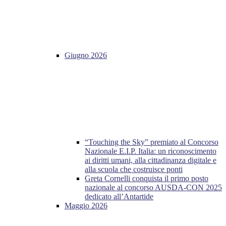
Giugno 2026
“Touching the Sky” premiato al Concorso
Nazionale E.I.P. Italia: un riconoscimento
ai diritti umani, alla cittadinanza digitale e
alla scuola che costruisce ponti
Greta Cornelli conquista il primo posto
nazionale al concorso AUSDA-CON 2025
dedicato all’Antartide
Maggio 2026