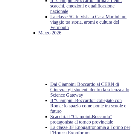
Il “Ciampini-Boccardo” brilla a Leinì:
scacchi, emozioni e qualificazione
nazionale
La classe 5G in visita a Casa Martini: un
viaggio tra storia, aromi e cultura del
Vermouth
Marzo 2026
Dal Ciampini-Boccardo al CERN di
Ginevra: gli studenti dentro la scienza allo
Science Gateway
Il “Ciampini-Boccardo” collegato con
Roma: lo spazio come ponte tra scuole e
futuro
Scacchi: il “Ciampini-Boccardo”
protagonista al torneo provinciale
La classe 3F Enogastronomia a Torino per
l’Horeca Expoforum