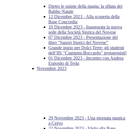
Dietro le quinte della magia: la sfilata dei
Babbo Natale
12 Dicembre 2023 - Alla scoperta della
Base Concordia
10 Dicembre 2023 - Inaugurata la nuova
sede della Società Storica del Novese
07 Dicembre 2023 - Presentazione del
libro “Sapori Storici del Novese”
Grande inizio per Dolci Terre: gli studenti
dell’IIS “Ciampini-Boccardo” protagonisti!
01 Dicembre 2023 - Incontro con Andrea
Esposito di Tesla
Novembre 2023
29 Novembre 2023 - Una giornata magica
a Cervo
22 Novembre 2023 - Visita alla Base