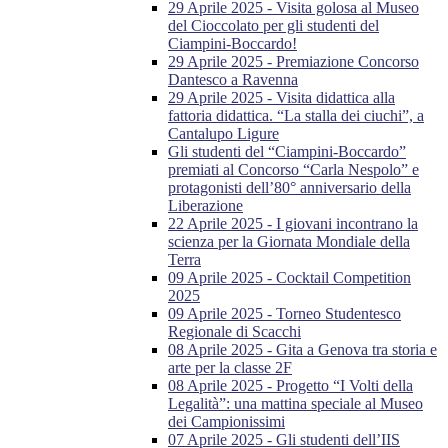
29 Aprile 2025 - Visita golosa al Museo
del Cioccolato per gli studenti del
Ciampini-Boccardo!
29 Aprile 2025 - Premiazione Concorso
Dantesco a Ravenna
29 Aprile 2025 - Visita didattica alla
fattoria didattica. “La stalla dei ciuchi”, a
Cantalupo Ligure
Gli studenti del “Ciampini-Boccardo”
premiati al Concorso “Carla Nespolo” e
protagonisti dell’80° anniversario della
Liberazione
22 Aprile 2025 - I giovani incontrano la
scienza per la Giornata Mondiale della
Terra
09 Aprile 2025 - Cocktail Competition
2025
09 Aprile 2025 - Torneo Studentesco
Regionale di Scacchi
08 Aprile 2025 - Gita a Genova tra storia e
arte per la classe 2F
08 Aprile 2025 - Progetto “I Volti della
Legalità”: una mattina speciale al Museo
dei Campionissimi
07 Aprile 2025 - Gli studenti dell’IIS