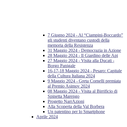
7 Giugno 2024 - Al “Ciampini-Boccardo”
gli studenti diventano custodi della
memoria della Resistenza
31 Maggio 2024 - Democrazia in Azione
28 Maggio 2024 - Il Giardino delle Api
27 Maggio 2024 - Visita alla Ducati -
Borgo Panigale
16-17-18 Maggio 2024 - Pesaro: Capitale
della Cultura Italiana 2024
9 Maggio 2024 - Greta Cornelli premiata
al Premio Asimov 2024
08 Maggio 2024 - Visita al Birrificio di
Spinetta Marengo
Progetto NarrAzioni
Alla Scoperta della Val Borbera
Un patentino per lo Smartphone
Aprile 2024