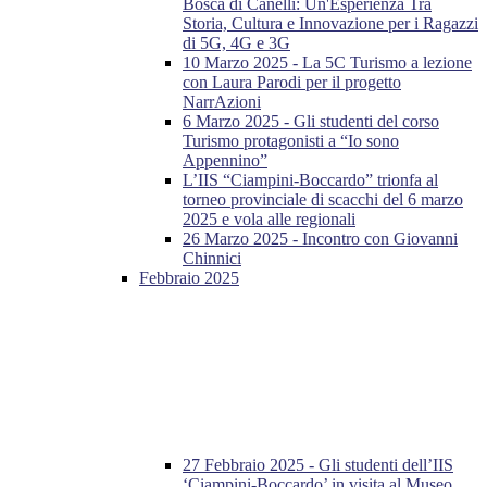
Bosca di Canelli: Un'Esperienza Tra
Storia, Cultura e Innovazione per i Ragazzi
di 5G, 4G e 3G
10 Marzo 2025 - La 5C Turismo a lezione
con Laura Parodi per il progetto
NarrAzioni
6 Marzo 2025 - Gli studenti del corso
Turismo protagonisti a “Io sono
Appennino”
L’IIS “Ciampini-Boccardo” trionfa al
torneo provinciale di scacchi del 6 marzo
2025 e vola alle regionali
26 Marzo 2025 - Incontro con Giovanni
Chinnici
Febbraio 2025
27 Febbraio 2025 - Gli studenti dell’IIS
‘Ciampini-Boccardo’ in visita al Museo