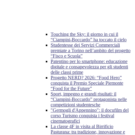
Touching the Sky: il giorno in cui il
“Ciampini-Boccardo” ha toccato il cielo
Studentesse dei Servizi Commerciali
premiate a Torino nell’ambito del progetto
“Fisco e Scuola”
Patentino per lo smartphone: educazione
digitale e consapevolezza per gli studenti
delle classi prime
Progetto NERD? 2026: “Food Hero”
conquista il Premio Speciale Piemonte
“Food for the Future”
Sport, impegno e grandi risultati: il
“Ciampini-Boccardo” protagonista nelle
competizioni studentesche
"Germogli d'Appennino": il docufilm del
corso Turismo conquista i festival
cinematografici
La classe 4F in visita al Birrificio
Pasturana: tra tradizione, innovazione e