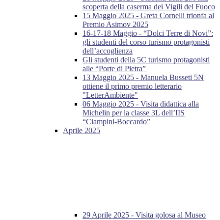
scoperta della caserma dei Vigili del Fuoco
15 Maggio 2025 - Greta Cornelli trionfa al
Premio Asimov 2025
16-17-18 Maggio - “Dolci Terre di Novi”:
gli studenti del corso turismo protagonisti
dell’accoglienza
Gli studenti della 5C turismo protagonisti
alle “Porte di Pietra”
13 Maggio 2025 - Manuela Busseti 5N
ottiene il primo premio letterario
"LetterAmbiente"
06 Maggio 2025 - Visita didattica alla
Michelin per la classe 3L dell’IIS
“Ciampini-Boccardo”
Aprile 2025
29 Aprile 2025 - Visita golosa al Museo