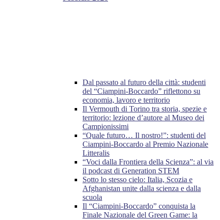
Dal passato al futuro della città: studenti
del “Ciampini-Boccardo” riflettono su
economia, lavoro e territorio
Il Vermouth di Torino tra storia, spezie e
territorio: lezione d’autore al Museo dei
Campionissimi
“Quale futuro… Il nostro!”: studenti del
Ciampini-Boccardo al Premio Nazionale
Litteralis
“Voci dalla Frontiera della Scienza”: al via
il podcast di Generation STEM
Sotto lo stesso cielo: Italia, Scozia e
Afghanistan unite dalla scienza e dalla
scuola
Il “Ciampini-Boccardo” conquista la
Finale Nazionale del Green Game: la