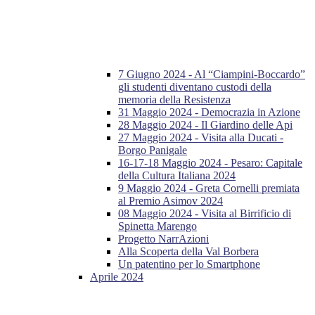
7 Giugno 2024 - Al “Ciampini-Boccardo”
gli studenti diventano custodi della
memoria della Resistenza
31 Maggio 2024 - Democrazia in Azione
28 Maggio 2024 - Il Giardino delle Api
27 Maggio 2024 - Visita alla Ducati -
Borgo Panigale
16-17-18 Maggio 2024 - Pesaro: Capitale
della Cultura Italiana 2024
9 Maggio 2024 - Greta Cornelli premiata
al Premio Asimov 2024
08 Maggio 2024 - Visita al Birrificio di
Spinetta Marengo
Progetto NarrAzioni
Alla Scoperta della Val Borbera
Un patentino per lo Smartphone
Aprile 2024