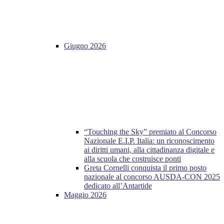
Giugno 2026
“Touching the Sky” premiato al Concorso
Nazionale E.I.P. Italia: un riconoscimento
ai diritti umani, alla cittadinanza digitale e
alla scuola che costruisce ponti
Greta Cornelli conquista il primo posto
nazionale al concorso AUSDA-CON 2025
dedicato all’Antartide
Maggio 2026