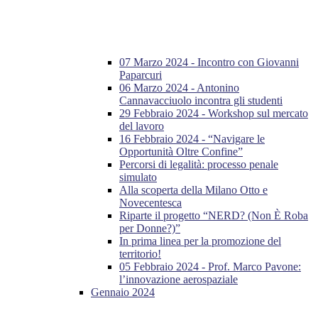
07 Marzo 2024 - Incontro con Giovanni
Paparcuri
06 Marzo 2024 - Antonino
Cannavacciuolo incontra gli studenti
29 Febbraio 2024 - Workshop sul mercato
del lavoro
16 Febbraio 2024 - “Navigare le
Opportunità Oltre Confine”
Percorsi di legalità: processo penale
simulato
Alla scoperta della Milano Otto e
Novecentesca
Riparte il progetto “NERD? (Non È Roba
per Donne?)”
In prima linea per la promozione del
territorio!
05 Febbraio 2024 - Prof. Marco Pavone:
l’innovazione aerospaziale
Gennaio 2024