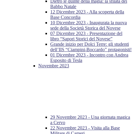
Dietro le quinte della magia: la sfilata dei
Babbo Natale
12 Dicembre 2023 - Alla scoperta della
Base Concordia
10 Dicembre 2023 - Inaugurata la nuova
sede della Società Storica del Novese
07 Dicembre 2023 - Presentazione del
libro “Sapori Storici del Novese”
Grande inizio per Dolci Terre: gli studenti
dell’IIS “Ciampini-Boccardo” protagonisti!
01 Dicembre 2023 - Incontro con Andrea
Esposito di Tesla
Novembre 2023
29 Novembre 2023 - Una giornata magica
a Cervo
22 Novembre 2023 - Visita alla Base
Militare di Cameri