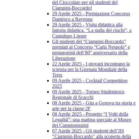
del Cioccolato per gli studenti del
Ciampini-Boccardo!
29 Aprile 2025 - Premiazione Concorso
Dantesco a Ravenna
29 Aprile 2025 - Visita didattica alla
fattoria didattica. “La stalla dei ciuchi”, a
Cantalupo Ligure
Gli studenti del “Ciampini-Boccardo”
premiati al Concorso “Carla Nespolo” e
protagonisti dell’80° anniversario della
Liberazione
22 Aprile 2025 - I giovani incontrano la
scienza per la Giornata Mondiale della
Terra
09 Aprile 2025 - Cocktail Competition
2025
09 Aprile 2025 - Torneo Studentesco
Regionale di Scacchi
08 Aprile 2025 - Gita a Genova tra storia e
arte per la classe 2F
08 Aprile 2025 - Progetto “I Volti della
Legalità”: una mattina speciale al Museo
dei Campionissimi
07 Aprile 2025 - Gli studenti dell’IIS
"Ciampini-Boccardo" alla scoperta della