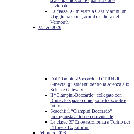
scacchi, emozioni e qualificazione
nazionale
La classe 5G in visita a Casa Martini: un
viaggio tra storia, aromi e cultura del
Vermouth
Marzo 2026
Dal Ciampini-Boccardo al CERN di
Ginevra: gli studenti dentro la scienza allo
Science Gateway
Il “Ciampini-Boccardo” collegato con
Roma: lo spazio come ponte tra scuole e
futuro
Scacchi: il “Ciampini-Boccardo”
protagonista al torneo provinciale
La classe 3F Enogastronomia a Torino per
l’Horeca Expoforum
Febbraio 2026