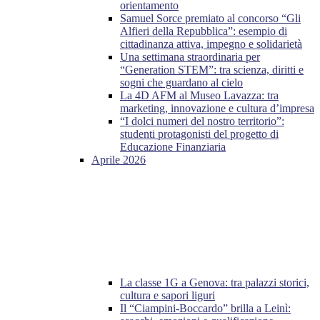
orientamento
Samuel Sorce premiato al concorso “Gli
Alfieri della Repubblica”: esempio di
cittadinanza attiva, impegno e solidarietà
Una settimana straordinaria per
“Generation STEM”: tra scienza, diritti e
sogni che guardano al cielo
La 4D AFM al Museo Lavazza: tra
marketing, innovazione e cultura d’impresa
“I dolci numeri del nostro territorio”:
studenti protagonisti del progetto di
Educazione Finanziaria
Aprile 2026
La classe 1G a Genova: tra palazzi storici,
cultura e sapori liguri
Il “Ciampini-Boccardo” brilla a Leinì: