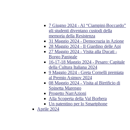
7 Giugno 2024 - Al “Ciampini-Boccardo”
gli studenti diventano custodi della
memoria della Resistenza
31 Maggio 2024 - Democrazia in Azione
28 Maggio 2024 - Il Giardino delle Api
27 Maggio 2024 - Visita alla Ducati -
Borgo Panigale
16-17-18 Maggio 2024 - Pesaro: Capitale
della Cultura Italiana 2024
9 Maggio 2024 - Greta Cornelli premiata
al Premio Asimov 2024
08 Maggio 2024 - Visita al Birrificio di
Spinetta Marengo
Progetto NarrAzioni
Alla Scoperta della Val Borbera
Un patentino per lo Smartphone
Aprile 2024