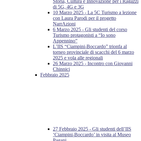
Storia, Cultura e Innovazione per i Ragazzi
di 5G, 4G e 3G
10 Marzo 2025 - La 5C Turismo a lezione
con Laura Parodi per il progetto
NarrAzioni
6 Marzo 2025 - Gli studenti del corso
Turismo protagonisti a “Io sono
Appennino”
L’IIS “Ciampini-Boccardo” trionfa al
torneo provinciale di scacchi del 6 marzo
2025 e vola alle regionali
26 Marzo 2025 - Incontro con Giovanni
Chinnici
Febbraio 2025
27 Febbraio 2025 - Gli studenti dell’IIS
‘Ciampini-Boccardo’ in visita al Museo
Pagani