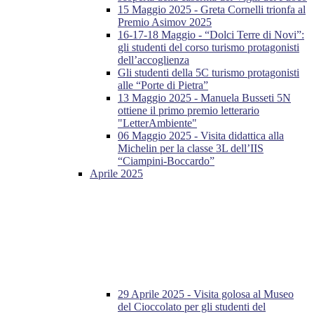
15 Maggio 2025 - Greta Cornelli trionfa al
Premio Asimov 2025
16-17-18 Maggio - “Dolci Terre di Novi”:
gli studenti del corso turismo protagonisti
dell’accoglienza
Gli studenti della 5C turismo protagonisti
alle “Porte di Pietra”
13 Maggio 2025 - Manuela Busseti 5N
ottiene il primo premio letterario
"LetterAmbiente"
06 Maggio 2025 - Visita didattica alla
Michelin per la classe 3L dell’IIS
“Ciampini-Boccardo”
Aprile 2025
29 Aprile 2025 - Visita golosa al Museo
del Cioccolato per gli studenti del