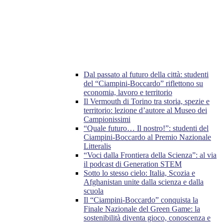
Dal passato al futuro della città: studenti
del “Ciampini-Boccardo” riflettono su
economia, lavoro e territorio
Il Vermouth di Torino tra storia, spezie e
territorio: lezione d’autore al Museo dei
Campionissimi
“Quale futuro… Il nostro!”: studenti del
Ciampini-Boccardo al Premio Nazionale
Litteralis
“Voci dalla Frontiera della Scienza”: al via
il podcast di Generation STEM
Sotto lo stesso cielo: Italia, Scozia e
Afghanistan unite dalla scienza e dalla
scuola
Il “Ciampini-Boccardo” conquista la
Finale Nazionale del Green Game: la
sostenibilità diventa gioco, conoscenza e