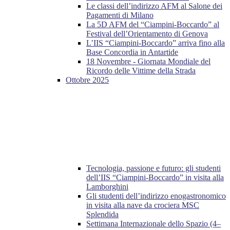
Le classi dell’indirizzo AFM al Salone dei
Pagamenti di Milano
La 5D AFM del “Ciampini-Boccardo” al
Festival dell’Orientamento di Genova
L’IIS “Ciampini-Boccardo” arriva fino alla
Base Concordia in Antartide
18 Novembre - Giornata Mondiale del
Ricordo delle Vittime della Strada
Ottobre 2025
Tecnologia, passione e futuro: gli studenti
dell’IIS “Ciampini-Boccardo” in visita alla
Lamborghini
Gli studenti dell’indirizzo enogastronomico
in visita alla nave da crociera MSC
Splendida
Settimana Internazionale dello Spazio (4–