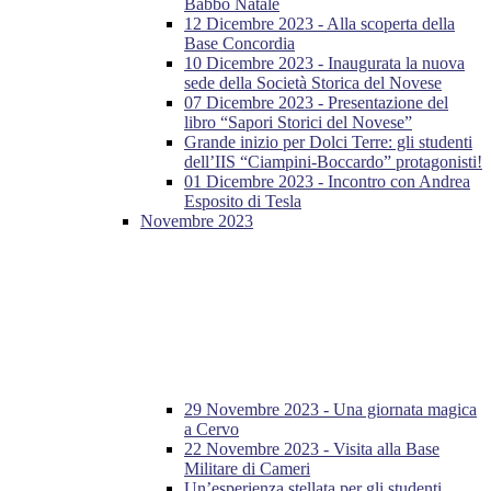
Babbo Natale
12 Dicembre 2023 - Alla scoperta della
Base Concordia
10 Dicembre 2023 - Inaugurata la nuova
sede della Società Storica del Novese
07 Dicembre 2023 - Presentazione del
libro “Sapori Storici del Novese”
Grande inizio per Dolci Terre: gli studenti
dell’IIS “Ciampini-Boccardo” protagonisti!
01 Dicembre 2023 - Incontro con Andrea
Esposito di Tesla
Novembre 2023
29 Novembre 2023 - Una giornata magica
a Cervo
22 Novembre 2023 - Visita alla Base
Militare di Cameri
Un’esperienza stellata per gli studenti