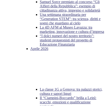
Samuel Sorce premiato al concorso “Gli
Alfieri della Repubblica”: esempio di
cittadinanza attiva, impegno e solidarietà
Una settimana straordinaria per
“Generation STEM”: tra scienza, diritti e
sogni che guardano al cielo
La 4D AFM al Museo Lavazza: tra
marketing, innovazione e cultura d’impresa
“I dolci numeri del nostro territorio”:
studenti protagonisti del progetto di
Educazione Finanziaria
Aprile 2026
La classe 1G a Genova: tra palazzi storici,
cultura e sapori liguri
Il “Ciampini-Boccardo” brilla a Leinì:
scacchi, emozioni e qualificazione