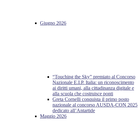
Giugno 2026
“Touching the Sky” premiato al Concorso
Nazionale E.I.P. Italia: un riconoscimento
ai diritti umani, alla cittadinanza digitale e
alla scuola che costruisce ponti
Greta Cornelli conquista il primo posto
nazionale al concorso AUSDA-CON 2025
dedicato all’Antartide
Maggio 2026