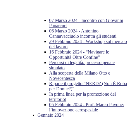
07 Marzo 2024 - Incontro con Giovanni
Paparcuri
06 Marzo 2024 - Antonino
Cannavacciuolo incontra gli studenti
29 Febbraio 2024 - Workshop sul mercato
del lavoro
16 Febbraio 2024 - “Navigare le
Opportunità Oltre Confine”
Percorsi di legalità: processo penale
simulato
Alla scoperta della Milano Otto e
Novecentesca
Riparte il progetto “NERD? (Non È Roba
per Donne?)”
In prima linea per la promozione del
territorio!
05 Febbraio 2024 - Prof. Marco Pavone:
l’innovazione aerospaziale
Gennaio 2024