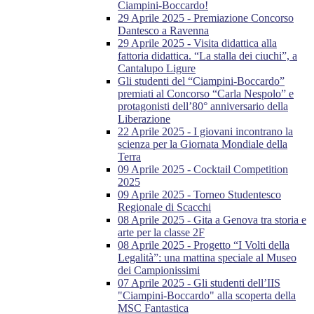
Ciampini-Boccardo!
29 Aprile 2025 - Premiazione Concorso
Dantesco a Ravenna
29 Aprile 2025 - Visita didattica alla
fattoria didattica. “La stalla dei ciuchi”, a
Cantalupo Ligure
Gli studenti del “Ciampini-Boccardo”
premiati al Concorso “Carla Nespolo” e
protagonisti dell’80° anniversario della
Liberazione
22 Aprile 2025 - I giovani incontrano la
scienza per la Giornata Mondiale della
Terra
09 Aprile 2025 - Cocktail Competition
2025
09 Aprile 2025 - Torneo Studentesco
Regionale di Scacchi
08 Aprile 2025 - Gita a Genova tra storia e
arte per la classe 2F
08 Aprile 2025 - Progetto “I Volti della
Legalità”: una mattina speciale al Museo
dei Campionissimi
07 Aprile 2025 - Gli studenti dell’IIS
"Ciampini-Boccardo" alla scoperta della
MSC Fantastica