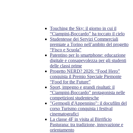
Touching the Sky: il giorno in cui il
“Ciampini-Boccardo” ha toccato il cielo
Studentesse dei Servizi Commerciali
premiate a Torino nell’ambito del progetto
“Fisco e Scuola”
Patentino per lo smartphone: educazione
digitale e consapevolezza per gli studenti
delle classi prime
Progetto NERD? 2026: “Food Hero”
conquista il Premio Speciale Piemonte
“Food for the Future”
Sport, impegno e grandi risultati: il
“Ciampini-Boccardo” protagonista nelle
competizioni studentesche
"Germogli d'Appennino": il docufilm del
corso Turismo conquista i festival
cinematografici
La classe 4F in visita al Birrificio
Pasturana: tra tradizione, innovazione e
orientamento