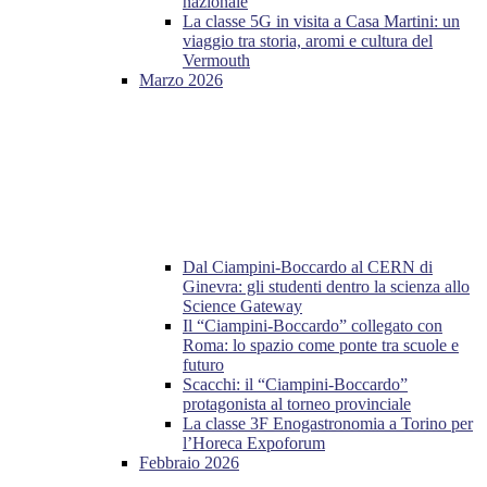
nazionale
La classe 5G in visita a Casa Martini: un
viaggio tra storia, aromi e cultura del
Vermouth
Marzo 2026
Dal Ciampini-Boccardo al CERN di
Ginevra: gli studenti dentro la scienza allo
Science Gateway
Il “Ciampini-Boccardo” collegato con
Roma: lo spazio come ponte tra scuole e
futuro
Scacchi: il “Ciampini-Boccardo”
protagonista al torneo provinciale
La classe 3F Enogastronomia a Torino per
l’Horeca Expoforum
Febbraio 2026