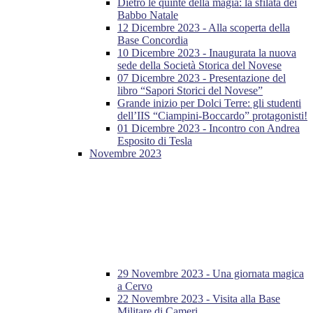
Dietro le quinte della magia: la sfilata dei
Babbo Natale
12 Dicembre 2023 - Alla scoperta della
Base Concordia
10 Dicembre 2023 - Inaugurata la nuova
sede della Società Storica del Novese
07 Dicembre 2023 - Presentazione del
libro “Sapori Storici del Novese”
Grande inizio per Dolci Terre: gli studenti
dell’IIS “Ciampini-Boccardo” protagonisti!
01 Dicembre 2023 - Incontro con Andrea
Esposito di Tesla
Novembre 2023
29 Novembre 2023 - Una giornata magica
a Cervo
22 Novembre 2023 - Visita alla Base
Militare di Cameri