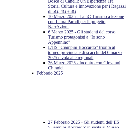
Bosca di Canelli: Un'Esperienza Tra
Storia, Cultura e Innovazione per i Ragazzi
di 5G, 4G e 3G
10 Marzo 2025 - La 5C Turismo a lezione
con Laura Parodi per il progetto
NarrAzioni
6 Marzo 2025 - Gli studenti del corso
Turismo protagonisti a “Io sono
Appennino”
L’IIS “Ciampini-Boccardo” trionfa al
torneo provinciale di scacchi del 6 marzo
2025 e vola alle regionali
26 Marzo 2025 - Incontro con Giovanni
Chinnici
Febbraio 2025
27 Febbraio 2025 - Gli studenti dell’IIS
‘Ciampini-Boccardo’ in visita al Museo