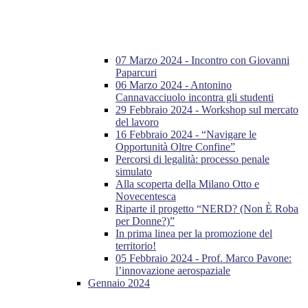
07 Marzo 2024 - Incontro con Giovanni
Paparcuri
06 Marzo 2024 - Antonino
Cannavacciuolo incontra gli studenti
29 Febbraio 2024 - Workshop sul mercato
del lavoro
16 Febbraio 2024 - “Navigare le
Opportunità Oltre Confine”
Percorsi di legalità: processo penale
simulato
Alla scoperta della Milano Otto e
Novecentesca
Riparte il progetto “NERD? (Non È Roba
per Donne?)”
In prima linea per la promozione del
territorio!
05 Febbraio 2024 - Prof. Marco Pavone:
l’innovazione aerospaziale
Gennaio 2024