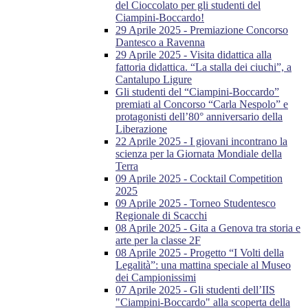
del Cioccolato per gli studenti del
Ciampini-Boccardo!
29 Aprile 2025 - Premiazione Concorso
Dantesco a Ravenna
29 Aprile 2025 - Visita didattica alla
fattoria didattica. “La stalla dei ciuchi”, a
Cantalupo Ligure
Gli studenti del “Ciampini-Boccardo”
premiati al Concorso “Carla Nespolo” e
protagonisti dell’80° anniversario della
Liberazione
22 Aprile 2025 - I giovani incontrano la
scienza per la Giornata Mondiale della
Terra
09 Aprile 2025 - Cocktail Competition
2025
09 Aprile 2025 - Torneo Studentesco
Regionale di Scacchi
08 Aprile 2025 - Gita a Genova tra storia e
arte per la classe 2F
08 Aprile 2025 - Progetto “I Volti della
Legalità”: una mattina speciale al Museo
dei Campionissimi
07 Aprile 2025 - Gli studenti dell’IIS
"Ciampini-Boccardo" alla scoperta della