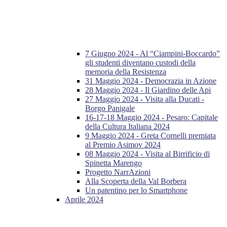
7 Giugno 2024 - Al “Ciampini-Boccardo”
gli studenti diventano custodi della
memoria della Resistenza
31 Maggio 2024 - Democrazia in Azione
28 Maggio 2024 - Il Giardino delle Api
27 Maggio 2024 - Visita alla Ducati -
Borgo Panigale
16-17-18 Maggio 2024 - Pesaro: Capitale
della Cultura Italiana 2024
9 Maggio 2024 - Greta Cornelli premiata
al Premio Asimov 2024
08 Maggio 2024 - Visita al Birrificio di
Spinetta Marengo
Progetto NarrAzioni
Alla Scoperta della Val Borbera
Un patentino per lo Smartphone
Aprile 2024