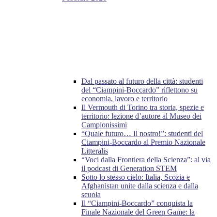
Dal passato al futuro della città: studenti
del “Ciampini-Boccardo” riflettono su
economia, lavoro e territorio
Il Vermouth di Torino tra storia, spezie e
territorio: lezione d’autore al Museo dei
Campionissimi
“Quale futuro… Il nostro!”: studenti del
Ciampini-Boccardo al Premio Nazionale
Litteralis
“Voci dalla Frontiera della Scienza”: al via
il podcast di Generation STEM
Sotto lo stesso cielo: Italia, Scozia e
Afghanistan unite dalla scienza e dalla
scuola
Il “Ciampini-Boccardo” conquista la
Finale Nazionale del Green Game: la