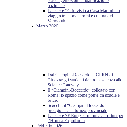
scacchi, emozioni e qualificazione
nazionale
La classe 5G in visita a Casa Martini: un
viaggio tra storia, aromi e cultura del
Vermouth
Marzo 2026
Dal Ciampini-Boccardo al CERN di
Ginevra: gli studenti dentro la scienza allo
Science Gateway
Il “Ciampini-Boccardo” collegato con
Roma: lo spazio come ponte tra scuole e
futuro
Scacchi: il “Ciampini-Boccardo”
protagonista al torneo provinciale
La classe 3F Enogastronomia a Torino per
l’Horeca Expoforum
Febbraio 2026