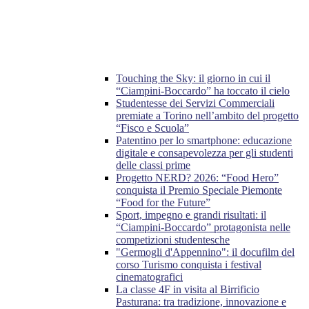
Touching the Sky: il giorno in cui il
“Ciampini-Boccardo” ha toccato il cielo
Studentesse dei Servizi Commerciali
premiate a Torino nell’ambito del progetto
“Fisco e Scuola”
Patentino per lo smartphone: educazione
digitale e consapevolezza per gli studenti
delle classi prime
Progetto NERD? 2026: “Food Hero”
conquista il Premio Speciale Piemonte
“Food for the Future”
Sport, impegno e grandi risultati: il
“Ciampini-Boccardo” protagonista nelle
competizioni studentesche
"Germogli d'Appennino": il docufilm del
corso Turismo conquista i festival
cinematografici
La classe 4F in visita al Birrificio
Pasturana: tra tradizione, innovazione e