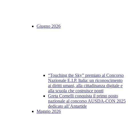
Giugno 2026
“Touching the Sky” premiato al Concorso
Nazionale E.I.P. Italia: un riconoscimento
ai diritti umani, alla cittadinanza digitale e
alla scuola che costruisce ponti
Greta Cornelli conquista il primo posto
nazionale al concorso AUSDA-CON 2025
dedicato all’Antartide
Maggio 2026