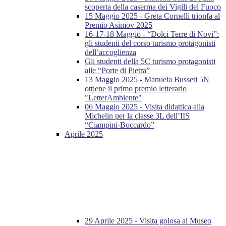
scoperta della caserma dei Vigili del Fuoco
15 Maggio 2025 - Greta Cornelli trionfa al
Premio Asimov 2025
16-17-18 Maggio - “Dolci Terre di Novi”:
gli studenti del corso turismo protagonisti
dell’accoglienza
Gli studenti della 5C turismo protagonisti
alle “Porte di Pietra”
13 Maggio 2025 - Manuela Busseti 5N
ottiene il primo premio letterario
"LetterAmbiente"
06 Maggio 2025 - Visita didattica alla
Michelin per la classe 3L dell’IIS
“Ciampini-Boccardo”
Aprile 2025
29 Aprile 2025 - Visita golosa al Museo