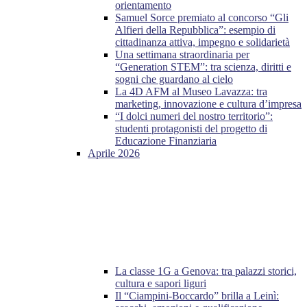
orientamento
Samuel Sorce premiato al concorso “Gli
Alfieri della Repubblica”: esempio di
cittadinanza attiva, impegno e solidarietà
Una settimana straordinaria per
“Generation STEM”: tra scienza, diritti e
sogni che guardano al cielo
La 4D AFM al Museo Lavazza: tra
marketing, innovazione e cultura d’impresa
“I dolci numeri del nostro territorio”:
studenti protagonisti del progetto di
Educazione Finanziaria
Aprile 2026
La classe 1G a Genova: tra palazzi storici,
cultura e sapori liguri
Il “Ciampini-Boccardo” brilla a Leinì: