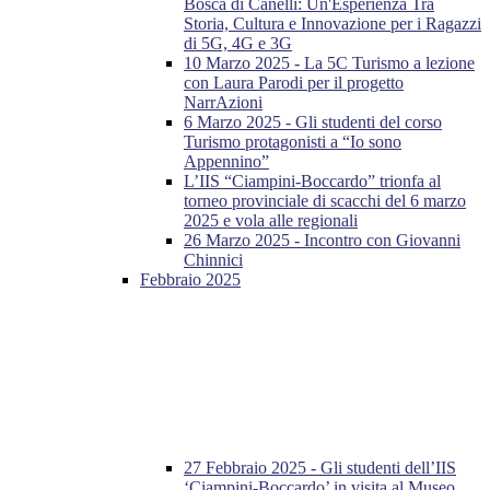
Bosca di Canelli: Un'Esperienza Tra
Storia, Cultura e Innovazione per i Ragazzi
di 5G, 4G e 3G
10 Marzo 2025 - La 5C Turismo a lezione
con Laura Parodi per il progetto
NarrAzioni
6 Marzo 2025 - Gli studenti del corso
Turismo protagonisti a “Io sono
Appennino”
L’IIS “Ciampini-Boccardo” trionfa al
torneo provinciale di scacchi del 6 marzo
2025 e vola alle regionali
26 Marzo 2025 - Incontro con Giovanni
Chinnici
Febbraio 2025
27 Febbraio 2025 - Gli studenti dell’IIS
‘Ciampini-Boccardo’ in visita al Museo