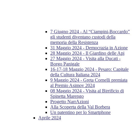
7 Giugno 2024 - Al “Ciampini-Boccardo”
gli studenti diventano custodi della
memoria della Resistenza
31 Maggio 2024 - Democrazia in Azione
28 Maggio 2024 - Il Giardino delle Api
27 Maggio 2024 - Visita alla Ducati -
Borgo Panigale
16-17-18 Maggio 2024 - Pesaro: Capitale
della Cultura Italiana 2024
9 Maggio 2024 - Greta Cornelli premiata
al Premio Asimov 2024
08 Maggio 2024 - Visita al Birrificio di
Spinetta Marengo
Progetto NarrAzioni
Alla Scoperta della Val Borbera
Un patentino per lo Smartphone
Aprile 2024