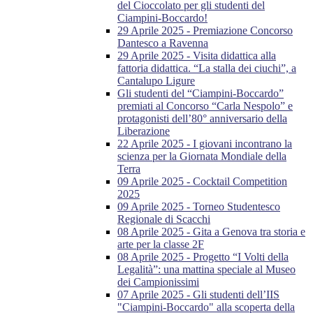
del Cioccolato per gli studenti del
Ciampini-Boccardo!
29 Aprile 2025 - Premiazione Concorso
Dantesco a Ravenna
29 Aprile 2025 - Visita didattica alla
fattoria didattica. “La stalla dei ciuchi”, a
Cantalupo Ligure
Gli studenti del “Ciampini-Boccardo”
premiati al Concorso “Carla Nespolo” e
protagonisti dell’80° anniversario della
Liberazione
22 Aprile 2025 - I giovani incontrano la
scienza per la Giornata Mondiale della
Terra
09 Aprile 2025 - Cocktail Competition
2025
09 Aprile 2025 - Torneo Studentesco
Regionale di Scacchi
08 Aprile 2025 - Gita a Genova tra storia e
arte per la classe 2F
08 Aprile 2025 - Progetto “I Volti della
Legalità”: una mattina speciale al Museo
dei Campionissimi
07 Aprile 2025 - Gli studenti dell’IIS
"Ciampini-Boccardo" alla scoperta della