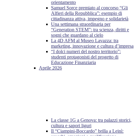
orientamento
Samuel Sorce premiato al concorso “Gli
Alfieri della Repubblica”: esempio di
cittadinanza attiva, impegno e solidarietà
Una settimana straordinaria per
“Generation STEM”: tra scienza, diritti e
sogni che guardano al cielo
La 4D AFM al Museo Lavazza: tra
marketing, innovazione e cultura d’impresa
“I dolci numeri del nostro territorio”:
studenti protagonisti del progetto di
Educazione Finanziaria
Aprile 2026
La classe 1G a Genova: tra palazzi storici,
cultura e sapori liguri
Il “Ciampini-Boccardo” brilla a Leinì: