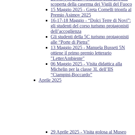
scoperta della caserma dei Vigili del Fuoco
15 Maggio 2025 - Greta Cornelli trionfa al
Premio Asimov 2025
16-17-18 Maggio - “Dolci Terre di Novi”:
gli studenti del corso turismo protagonisti
dell’accoglienza
Gli studenti della 5C turismo protagonisti
alle “Porte di Pietra”
13 Maggio 2025 - Manuela Busseti 5N
ottiene il primo premio letterario
"LetterAmbiente"
06 Maggio 2025 - Visita didattica alla
Michelin per la classe 3L dell’IIS
“Ciampini-Boccardo”
Aprile 2025
29 Aprile 2025 - Visita golosa al Museo