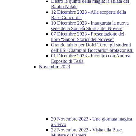
Dietro le quinte della magia: la sfilata dei
Babbo Natale
12 Dicembre 2023 - Alla scoperta della
Base Concordia
10 Dicembre 2023 - Inaugurata la nuova
sede della Società Storica del Novese
07 Dicembre 2023 - Presentazione del
libro “Sapori Storici del Novese”
Grande inizio per Dolci Terre: gli studenti
dell’IIS “Ciampini-Boccardo” protagonisti!
01 Dicembre 2023 - Incontro con Andrea
Esposito di Tesla
Novembre 2023
29 Novembre 2023 - Una giornata magica
a Cervo
22 Novembre 2023 - Visita alla Base
Militare di Cameri