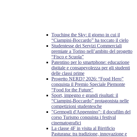
Touching the Sky: il giorno in cui il
“Ciampini-Boccardo” ha toccato il cielo
Studentesse dei Servizi Commerciali
premiate a Torino nell’ambito del progetto
“Fisco e Scuola”
Patentino per lo smartphone: educazione
digitale e consapevolezza per gli studenti
delle classi prime
Progetto NERD? 2026: “Food Hero”
conquista il Premio Speciale Piemonte
“Food for the Future”
Sport, impegno e grandi risultati: il
“Ciampini-Boccardo” protagonista nelle
competizioni studentesche
"Germogli d'Appennino": il docufilm del
corso Turismo conquista i festival
cinematografici
La classe 4F in visita al Birrificio
Pasturana: tra tradizione, innovazione e