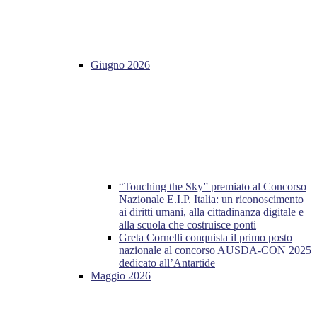
Giugno 2026
“Touching the Sky” premiato al Concorso
Nazionale E.I.P. Italia: un riconoscimento
ai diritti umani, alla cittadinanza digitale e
alla scuola che costruisce ponti
Greta Cornelli conquista il primo posto
nazionale al concorso AUSDA-CON 2025
dedicato all’Antartide
Maggio 2026