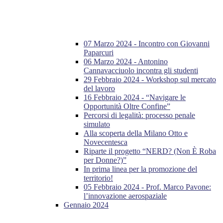
07 Marzo 2024 - Incontro con Giovanni
Paparcuri
06 Marzo 2024 - Antonino
Cannavacciuolo incontra gli studenti
29 Febbraio 2024 - Workshop sul mercato
del lavoro
16 Febbraio 2024 - “Navigare le
Opportunità Oltre Confine”
Percorsi di legalità: processo penale
simulato
Alla scoperta della Milano Otto e
Novecentesca
Riparte il progetto “NERD? (Non È Roba
per Donne?)”
In prima linea per la promozione del
territorio!
05 Febbraio 2024 - Prof. Marco Pavone:
l’innovazione aerospaziale
Gennaio 2024