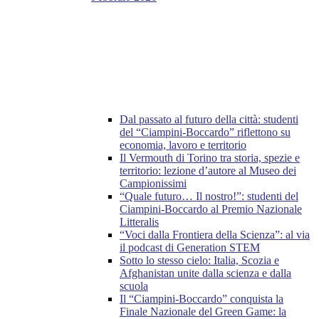
Dal passato al futuro della città: studenti
del “Ciampini-Boccardo” riflettono su
economia, lavoro e territorio
Il Vermouth di Torino tra storia, spezie e
territorio: lezione d’autore al Museo dei
Campionissimi
“Quale futuro… Il nostro!”: studenti del
Ciampini-Boccardo al Premio Nazionale
Litteralis
“Voci dalla Frontiera della Scienza”: al via
il podcast di Generation STEM
Sotto lo stesso cielo: Italia, Scozia e
Afghanistan unite dalla scienza e dalla
scuola
Il “Ciampini-Boccardo” conquista la
Finale Nazionale del Green Game: la