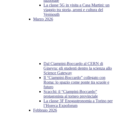
nazionale
La classe 5G in visita a Casa Martini: un
viaggio tra storia, aromi e cultura del
Vermouth
Marzo 2026
Dal Ciampini-Boccardo al CERN di
Ginevra: gli studenti dentro la scienza allo
Science Gateway
Il “Ciampini-Boccardo” collegato con
Roma: lo spazio come ponte tra scuole e
futuro
Scacchi: il “Ciampini-Boccardo”
protagonista al torneo provinciale
La classe 3F Enogastronomia a Torino per
l’Horeca Expoforum
Febbraio 2026