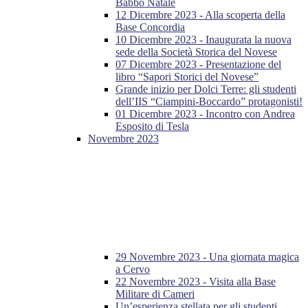
Babbo Natale
12 Dicembre 2023 - Alla scoperta della
Base Concordia
10 Dicembre 2023 - Inaugurata la nuova
sede della Società Storica del Novese
07 Dicembre 2023 - Presentazione del
libro “Sapori Storici del Novese”
Grande inizio per Dolci Terre: gli studenti
dell’IIS “Ciampini-Boccardo” protagonisti!
01 Dicembre 2023 - Incontro con Andrea
Esposito di Tesla
Novembre 2023
29 Novembre 2023 - Una giornata magica
a Cervo
22 Novembre 2023 - Visita alla Base
Militare di Cameri
Un’esperienza stellata per gli studenti