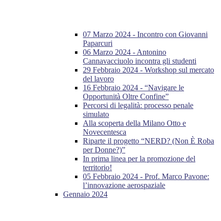
07 Marzo 2024 - Incontro con Giovanni
Paparcuri
06 Marzo 2024 - Antonino
Cannavacciuolo incontra gli studenti
29 Febbraio 2024 - Workshop sul mercato
del lavoro
16 Febbraio 2024 - “Navigare le
Opportunità Oltre Confine”
Percorsi di legalità: processo penale
simulato
Alla scoperta della Milano Otto e
Novecentesca
Riparte il progetto “NERD? (Non È Roba
per Donne?)”
In prima linea per la promozione del
territorio!
05 Febbraio 2024 - Prof. Marco Pavone:
l’innovazione aerospaziale
Gennaio 2024