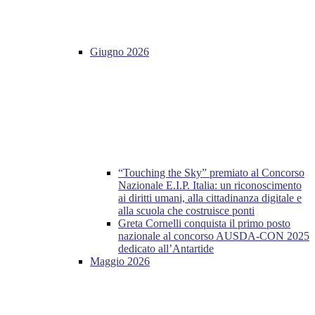
Giugno 2026
“Touching the Sky” premiato al Concorso
Nazionale E.I.P. Italia: un riconoscimento
ai diritti umani, alla cittadinanza digitale e
alla scuola che costruisce ponti
Greta Cornelli conquista il primo posto
nazionale al concorso AUSDA-CON 2025
dedicato all’Antartide
Maggio 2026