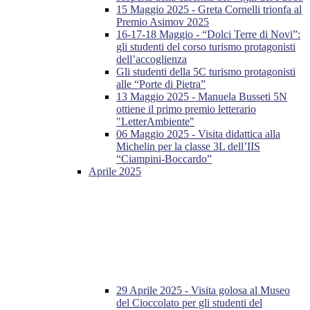
15 Maggio 2025 - Greta Cornelli trionfa al
Premio Asimov 2025
16-17-18 Maggio - “Dolci Terre di Novi”:
gli studenti del corso turismo protagonisti
dell’accoglienza
Gli studenti della 5C turismo protagonisti
alle “Porte di Pietra”
13 Maggio 2025 - Manuela Busseti 5N
ottiene il primo premio letterario
"LetterAmbiente"
06 Maggio 2025 - Visita didattica alla
Michelin per la classe 3L dell’IIS
“Ciampini-Boccardo”
Aprile 2025
29 Aprile 2025 - Visita golosa al Museo
del Cioccolato per gli studenti del