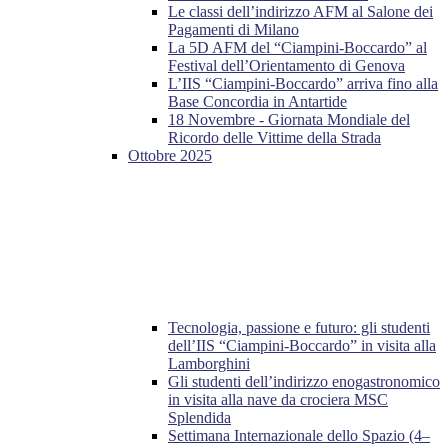
Le classi dell’indirizzo AFM al Salone dei
Pagamenti di Milano
La 5D AFM del “Ciampini-Boccardo” al
Festival dell’Orientamento di Genova
L’IIS “Ciampini-Boccardo” arriva fino alla
Base Concordia in Antartide
18 Novembre - Giornata Mondiale del
Ricordo delle Vittime della Strada
Ottobre 2025
Tecnologia, passione e futuro: gli studenti
dell’IIS “Ciampini-Boccardo” in visita alla
Lamborghini
Gli studenti dell’indirizzo enogastronomico
in visita alla nave da crociera MSC
Splendida
Settimana Internazionale dello Spazio (4–