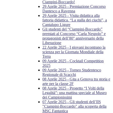
Ciampini-Boccardo!
29 Aprile 2025 - Premiazione Concorso
Dantesco a Ravenna
29 Aprile 2025 - Visita didattica alla
fattoria didattica. “La stalla dei ciuchi”, a
Cantalupo Ligure
Gli studenti del “Ciampini-Boccardo”
premiati al Concorso “Carla Nespolo” e
protagonisti dell’80° anniversario della
Liberazione
22 Aprile 2025 - I giovani incontrano la
scienza per la Giornata Mondiale della
Terra
09 Aprile 2025 - Cocktail Competition
2025
09 Aprile 2025 - Torneo Studentesco
Regionale di Scacchi
08 Aprile 2025 - Gita a Genova tra storia e
arte per la classe 2F
08 Aprile 2025 - Progetto “I Volti della
Legalità”: una mattina speciale al Museo
dei Campionissimi
07 Aprile 2025 - Gli studenti dell’IIS
"Ciampini-Boccardo" alla scoperta della
MSC Fantastica