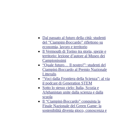
Dal passato al futuro della città: studenti
del “Ciampini-Boccardo” riflettono su
economia, lavoro e territorio
Il Vermouth di Torino tra storia, spezie e
territorio: lezione d’autore al Museo dei
Campionissimi
“Quale futuro… Il nostro!”: studenti del
Ciampini-Boccardo al Premio Nazionale
Litteralis
“Voci dalla Frontiera della Scienza”: al via
il podcast di Generation STEM
Sotto lo stesso cielo: Italia, Scozia e
Afghanistan unite dalla scienza e dalla
scuola
Il “Ciampini-Boccardo” conquista la
Finale Nazionale del Green Game: la
sostenibilità diventa gioco, conoscenza e