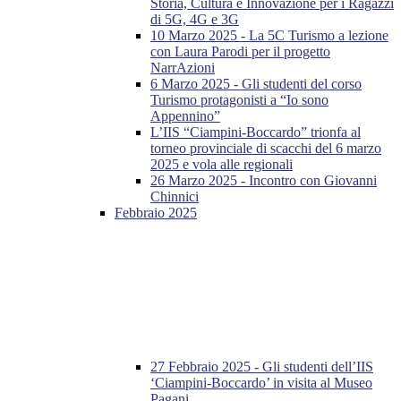
Storia, Cultura e Innovazione per i Ragazzi
di 5G, 4G e 3G
10 Marzo 2025 - La 5C Turismo a lezione
con Laura Parodi per il progetto
NarrAzioni
6 Marzo 2025 - Gli studenti del corso
Turismo protagonisti a “Io sono
Appennino”
L’IIS “Ciampini-Boccardo” trionfa al
torneo provinciale di scacchi del 6 marzo
2025 e vola alle regionali
26 Marzo 2025 - Incontro con Giovanni
Chinnici
Febbraio 2025
27 Febbraio 2025 - Gli studenti dell’IIS
‘Ciampini-Boccardo’ in visita al Museo
Pagani