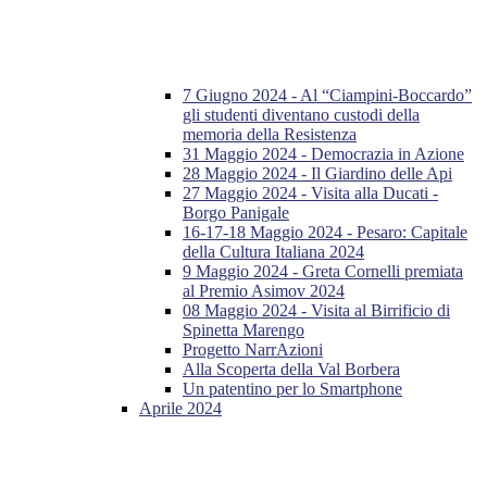
7 Giugno 2024 - Al “Ciampini-Boccardo”
gli studenti diventano custodi della
memoria della Resistenza
31 Maggio 2024 - Democrazia in Azione
28 Maggio 2024 - Il Giardino delle Api
27 Maggio 2024 - Visita alla Ducati -
Borgo Panigale
16-17-18 Maggio 2024 - Pesaro: Capitale
della Cultura Italiana 2024
9 Maggio 2024 - Greta Cornelli premiata
al Premio Asimov 2024
08 Maggio 2024 - Visita al Birrificio di
Spinetta Marengo
Progetto NarrAzioni
Alla Scoperta della Val Borbera
Un patentino per lo Smartphone
Aprile 2024