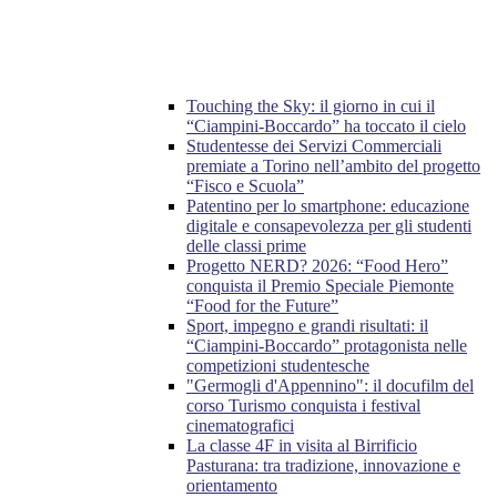
Touching the Sky: il giorno in cui il
“Ciampini-Boccardo” ha toccato il cielo
Studentesse dei Servizi Commerciali
premiate a Torino nell’ambito del progetto
“Fisco e Scuola”
Patentino per lo smartphone: educazione
digitale e consapevolezza per gli studenti
delle classi prime
Progetto NERD? 2026: “Food Hero”
conquista il Premio Speciale Piemonte
“Food for the Future”
Sport, impegno e grandi risultati: il
“Ciampini-Boccardo” protagonista nelle
competizioni studentesche
"Germogli d'Appennino": il docufilm del
corso Turismo conquista i festival
cinematografici
La classe 4F in visita al Birrificio
Pasturana: tra tradizione, innovazione e
orientamento