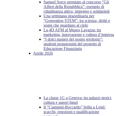
Samuel Sorce premiato al concorso “Gli
Alfieri della Repubblica”: esempio di
cittadinanza attiva, impegno e solidarietà
Una settimana straordinaria per
“Generation STEM”: tra scienza, diritti e
sogni che guardano al cielo
La 4D AFM al Museo Lavazza: tra
marketing, innovazione e cultura d’impresa
“I dolci numeri del nostro territorio”:
studenti protagonisti del progetto di
Educazione Finanziaria
Aprile 2026
La classe 1G a Genova: tra palazzi storici,
cultura e sapori liguri
Il “Ciampini-Boccardo” brilla a Leinì:
scacchi, emozioni e qualificazione