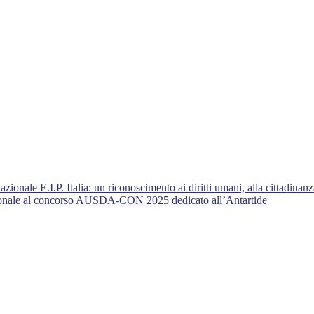
nale E.I.P. Italia: un riconoscimento ai diritti umani, alla cittadinanza
azionale al concorso AUSDA-CON 2025 dedicato all’Antartide