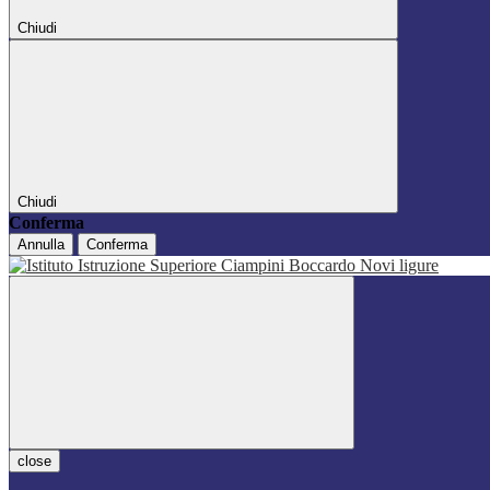
Chiudi
Chiudi
Conferma
Annulla
Conferma
close