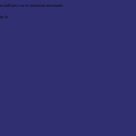
o indicato con le istruzioni necessarie.
ite la
Login Spaggiari