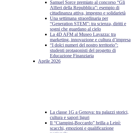
Samuel Sorce premiato al concorso “Gli
Alfieri della Repubblica”: esempio di
cittadinanza attiva, impegno e solidarietà
Una settimana straordinaria per
“Generation STEM”: tra scienza, diritti e
sogni che guardano al cielo
La 4D AFM al Museo Lavazza: tra
marketing, innovazione e cultura d’impresa
“I dolci numeri del nostro territorio”:
studenti protagonisti del progetto di
Educazione Finanziaria
Aprile 2026
La classe 1G a Genova: tra palazzi storici,
cultura e sapori liguri
Il “Ciampini-Boccardo” brilla a Leinì:
scacchi, emozioni e qualificazione