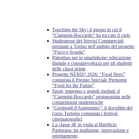
Touching the Sky: il giorno in cui il
“Ciampini-Boccardo” ha toccato il cielo
Studentesse dei Servizi Commerciali
premiate a Torino nell’ambito del progetto
“Fisco e Scuola”
Patentino per lo smartphone: educazione
digitale e consapevolezza per gli studenti
delle classi prime
Progetto NERD? 2026: “Food Hero”
conquista il Premio Speciale Piemonte
“Food for the Future”
Sport, impegno e grandi risultati: il
“Ciampini-Boccardo” protagonista nelle
competizioni studentesche
"Germogli d'Appennino": il docufilm del
corso Turismo conquista i festival
cinematografici
La classe 4F in visita al Birrificio
Pasturana: tra tradizione, innovazione e
orientamento