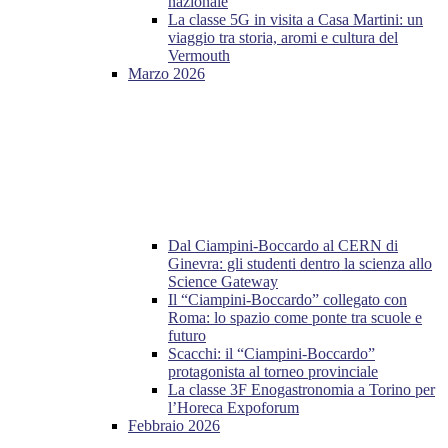
nazionale
La classe 5G in visita a Casa Martini: un
viaggio tra storia, aromi e cultura del
Vermouth
Marzo 2026
Dal Ciampini-Boccardo al CERN di
Ginevra: gli studenti dentro la scienza allo
Science Gateway
Il “Ciampini-Boccardo” collegato con
Roma: lo spazio come ponte tra scuole e
futuro
Scacchi: il “Ciampini-Boccardo”
protagonista al torneo provinciale
La classe 3F Enogastronomia a Torino per
l’Horeca Expoforum
Febbraio 2026