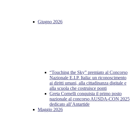
Giugno 2026
“Touching the Sky” premiato al Concorso
Nazionale E.I.P. Italia: un riconoscimento
ai diritti umani, alla cittadinanza digitale e
alla scuola che costruisce ponti
Greta Cornelli conquista il primo posto
nazionale al concorso AUSDA-CON 2025
dedicato all’Antartide
Maggio 2026