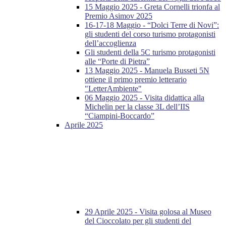
15 Maggio 2025 - Greta Cornelli trionfa al
Premio Asimov 2025
16-17-18 Maggio - “Dolci Terre di Novi”:
gli studenti del corso turismo protagonisti
dell’accoglienza
Gli studenti della 5C turismo protagonisti
alle “Porte di Pietra”
13 Maggio 2025 - Manuela Busseti 5N
ottiene il primo premio letterario
"LetterAmbiente"
06 Maggio 2025 - Visita didattica alla
Michelin per la classe 3L dell’IIS
“Ciampini-Boccardo”
Aprile 2025
29 Aprile 2025 - Visita golosa al Museo
del Cioccolato per gli studenti del