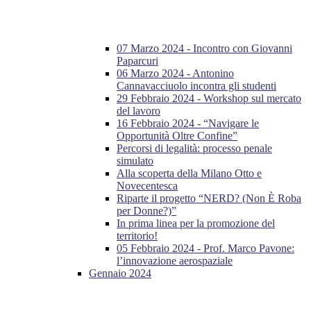
07 Marzo 2024 - Incontro con Giovanni
Paparcuri
06 Marzo 2024 - Antonino
Cannavacciuolo incontra gli studenti
29 Febbraio 2024 - Workshop sul mercato
del lavoro
16 Febbraio 2024 - “Navigare le
Opportunità Oltre Confine”
Percorsi di legalità: processo penale
simulato
Alla scoperta della Milano Otto e
Novecentesca
Riparte il progetto “NERD? (Non È Roba
per Donne?)”
In prima linea per la promozione del
territorio!
05 Febbraio 2024 - Prof. Marco Pavone:
l’innovazione aerospaziale
Gennaio 2024