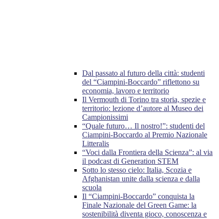
Dal passato al futuro della città: studenti
del “Ciampini-Boccardo” riflettono su
economia, lavoro e territorio
Il Vermouth di Torino tra storia, spezie e
territorio: lezione d’autore al Museo dei
Campionissimi
“Quale futuro… Il nostro!”: studenti del
Ciampini-Boccardo al Premio Nazionale
Litteralis
“Voci dalla Frontiera della Scienza”: al via
il podcast di Generation STEM
Sotto lo stesso cielo: Italia, Scozia e
Afghanistan unite dalla scienza e dalla
scuola
Il “Ciampini-Boccardo” conquista la
Finale Nazionale del Green Game: la
sostenibilità diventa gioco, conoscenza e