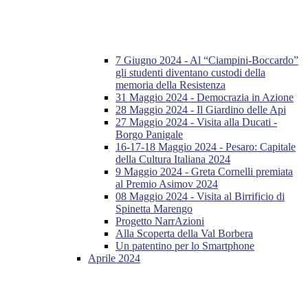
7 Giugno 2024 - Al “Ciampini-Boccardo”
gli studenti diventano custodi della
memoria della Resistenza
31 Maggio 2024 - Democrazia in Azione
28 Maggio 2024 - Il Giardino delle Api
27 Maggio 2024 - Visita alla Ducati -
Borgo Panigale
16-17-18 Maggio 2024 - Pesaro: Capitale
della Cultura Italiana 2024
9 Maggio 2024 - Greta Cornelli premiata
al Premio Asimov 2024
08 Maggio 2024 - Visita al Birrificio di
Spinetta Marengo
Progetto NarrAzioni
Alla Scoperta della Val Borbera
Un patentino per lo Smartphone
Aprile 2024