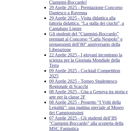
Ciampini-Boccardo!
29 Aprile 2025 - Premiazione Concorso
Dantesco a Ravenna
29 Aprile 2025 - Visita didattica alla
fattoria didattica. “La stalla dei ciuchi”, a
Cantalupo Ligure
Gli studenti del “Ciampini-Boccardo”
premiati al Concorso “Carla Nespolo” e
protagonisti dell’80° anniversario della
Liberazione
22 Aprile 2025 - I giovani incontrano la
scienza per la Giornata Mondiale della
Terra
09 Aprile 2025 - Cocktail Competition
2025
09 Aprile 2025 - Torneo Studentesco
Regionale di Scacchi
08 Aprile 2025 - Gita a Genova tra storia e
arte per la classe 2F
08 Aprile 2025 - Progetto “I Volti della
Legalità”: una mattina speciale al Museo
dei Campionissimi
07 Aprile 2025 - Gli studenti dell’IIS
"Ciampini-Boccardo" alla scoperta della
MSC Fantastica