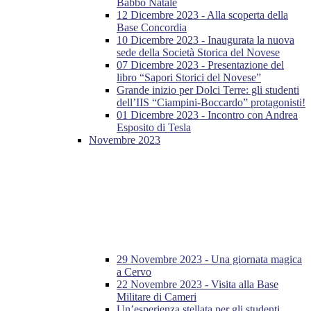
Babbo Natale
12 Dicembre 2023 - Alla scoperta della
Base Concordia
10 Dicembre 2023 - Inaugurata la nuova
sede della Società Storica del Novese
07 Dicembre 2023 - Presentazione del
libro “Sapori Storici del Novese”
Grande inizio per Dolci Terre: gli studenti
dell’IIS “Ciampini-Boccardo” protagonisti!
01 Dicembre 2023 - Incontro con Andrea
Esposito di Tesla
Novembre 2023
29 Novembre 2023 - Una giornata magica
a Cervo
22 Novembre 2023 - Visita alla Base
Militare di Cameri
Un’esperienza stellata per gli studenti