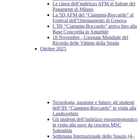
Le classi dell’indirizzo AFM al Salone dei
Pagamenti di Milano
La 5D AFM del “Ciampini-Boccardo” al
Festival dell’Orientamento di Genova
L’IIS “Ciampini-Boccardo” arriva fino alla
Base Concordia in Antartide
18 Novembre - Giornata Mondiale del
Ricordo delle Vittime della Strada
Ottobre 2025
Tecnologia, passione e futuro: gli studenti
dell’IIS “Ciampini-Boccardo” in visita alla
Lamborghini
Gli studenti dell’indirizzo enogastronomico
in visita alla nave da crociera MSC
Splendida
Settimana Internazionale dello Spazio (4–