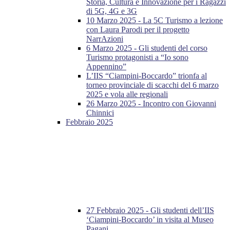
Storia, Cultura e Innovazione per i Ragazzi
di 5G, 4G e 3G
10 Marzo 2025 - La 5C Turismo a lezione
con Laura Parodi per il progetto
NarrAzioni
6 Marzo 2025 - Gli studenti del corso
Turismo protagonisti a “Io sono
Appennino”
L’IIS “Ciampini-Boccardo” trionfa al
torneo provinciale di scacchi del 6 marzo
2025 e vola alle regionali
26 Marzo 2025 - Incontro con Giovanni
Chinnici
Febbraio 2025
27 Febbraio 2025 - Gli studenti dell’IIS
‘Ciampini-Boccardo’ in visita al Museo
Pagani