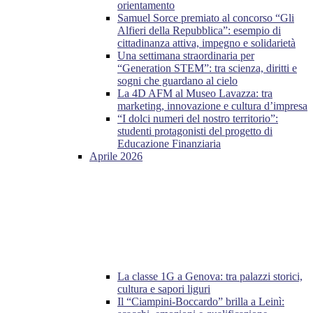
orientamento
Samuel Sorce premiato al concorso “Gli
Alfieri della Repubblica”: esempio di
cittadinanza attiva, impegno e solidarietà
Una settimana straordinaria per
“Generation STEM”: tra scienza, diritti e
sogni che guardano al cielo
La 4D AFM al Museo Lavazza: tra
marketing, innovazione e cultura d’impresa
“I dolci numeri del nostro territorio”:
studenti protagonisti del progetto di
Educazione Finanziaria
Aprile 2026
La classe 1G a Genova: tra palazzi storici,
cultura e sapori liguri
Il “Ciampini-Boccardo” brilla a Leinì: