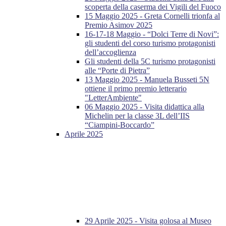
scoperta della caserma dei Vigili del Fuoco
15 Maggio 2025 - Greta Cornelli trionfa al
Premio Asimov 2025
16-17-18 Maggio - “Dolci Terre di Novi”:
gli studenti del corso turismo protagonisti
dell’accoglienza
Gli studenti della 5C turismo protagonisti
alle “Porte di Pietra”
13 Maggio 2025 - Manuela Busseti 5N
ottiene il primo premio letterario
"LetterAmbiente"
06 Maggio 2025 - Visita didattica alla
Michelin per la classe 3L dell’IIS
“Ciampini-Boccardo”
Aprile 2025
29 Aprile 2025 - Visita golosa al Museo