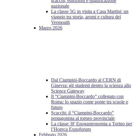
scacchi, emozioni e qualificazione
nazionale
La classe 5G in visita a Casa Martini: un
viaggio tra storia, aromi e cultura del
Vermouth
Marzo 2026
Dal Ciampini-Boccardo al CERN di
Ginevra: gli studenti dentro la scienza allo
Science Gateway
Il “Ciampini-Boccardo” collegato con
Roma: lo spazio come ponte tra scuole e
futuro
Scacchi: il “Ciampini-Boccardo”
protagonista al torneo provinciale
La classe 3F Enogastronomia a Torino per
l’Horeca Expoforum
Febbraio 2026