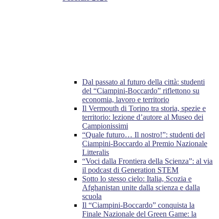
Dal passato al futuro della città: studenti
del “Ciampini-Boccardo” riflettono su
economia, lavoro e territorio
Il Vermouth di Torino tra storia, spezie e
territorio: lezione d’autore al Museo dei
Campionissimi
“Quale futuro… Il nostro!”: studenti del
Ciampini-Boccardo al Premio Nazionale
Litteralis
“Voci dalla Frontiera della Scienza”: al via
il podcast di Generation STEM
Sotto lo stesso cielo: Italia, Scozia e
Afghanistan unite dalla scienza e dalla
scuola
Il “Ciampini-Boccardo” conquista la
Finale Nazionale del Green Game: la