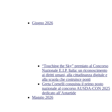
Giugno 2026
“Touching the Sky” premiato al Concorso
Nazionale E.I.P. Italia: un riconoscimento
ai diritti umani, alla cittadinanza digitale e
alla scuola che costruisce ponti
Greta Cornelli conquista il primo posto
nazionale al concorso AUSDA-CON 2025
dedicato all’Antartide
Maggio 2026