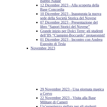
Babbo Natale
12 Dicembre 2023 - Alla scoperta della
Base Concordia
10 Dicembre 2023 - Inaugurata la nuova
sede della Società Storica del Novese
07 Dicembre 2023 - Presentazione del
libro “Sapori Storici del Novese”
Grande inizio per Dolci Terre: gli studenti
dell’IIS “Ciampini-Boccardo” protagonisti!
01 Dicembre 2023 - Incontro con Andrea
Esposito di Tesla
Novembre 2023
29 Novembre 2023 - Una giornata magica
a Cervo
22 Novembre 2023 - Visita alla Base
Militare di Cameri
Un’esperienza stellata per gli studenti