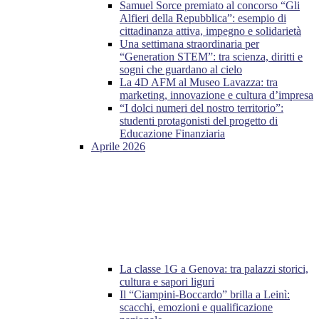
Samuel Sorce premiato al concorso “Gli
Alfieri della Repubblica”: esempio di
cittadinanza attiva, impegno e solidarietà
Una settimana straordinaria per
“Generation STEM”: tra scienza, diritti e
sogni che guardano al cielo
La 4D AFM al Museo Lavazza: tra
marketing, innovazione e cultura d’impresa
“I dolci numeri del nostro territorio”:
studenti protagonisti del progetto di
Educazione Finanziaria
Aprile 2026
La classe 1G a Genova: tra palazzi storici,
cultura e sapori liguri
Il “Ciampini-Boccardo” brilla a Leinì:
scacchi, emozioni e qualificazione