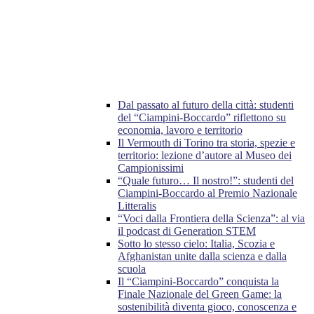
Dal passato al futuro della città: studenti
del “Ciampini-Boccardo” riflettono su
economia, lavoro e territorio
Il Vermouth di Torino tra storia, spezie e
territorio: lezione d’autore al Museo dei
Campionissimi
“Quale futuro… Il nostro!”: studenti del
Ciampini-Boccardo al Premio Nazionale
Litteralis
“Voci dalla Frontiera della Scienza”: al via
il podcast di Generation STEM
Sotto lo stesso cielo: Italia, Scozia e
Afghanistan unite dalla scienza e dalla
scuola
Il “Ciampini-Boccardo” conquista la
Finale Nazionale del Green Game: la
sostenibilità diventa gioco, conoscenza e