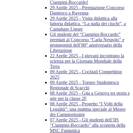
Ciampini-Boccardo!
29 Aprile 2025 - Premiazione Concorso
Dantesco a Ravenna
29 Aprile 2025 - Visita didattica alla
fattoria didattica. “La stalla dei ciuchi”, a
Cantalupo Ligure
Gli studenti del “Ciampini-Boccardo”
premiati al Concorso “Carla Nespolo” e
protagonisti dell’80° anniversario della
Liberazione
22 Aprile 2025 - I giovani incontrano la
scienza per la Giornata Mondiale della
Terra
09 Aprile 2025 - Cocktail Competition
2025
09 Aprile 2025 - Torneo Studentesco
Regionale di Scacchi
08 Aprile 2025 - Gita a Genova tra storia e
arte per la classe 2F
08 Aprile 2025 - Progetto “I Volti della
Legalità”: una mattina speciale al Museo
dei Campionissimi
07 Aprile 2025 - Gli studenti dell’IIS
"Ciampini-Boccardo" alla scoperta della
MSC Fantastica