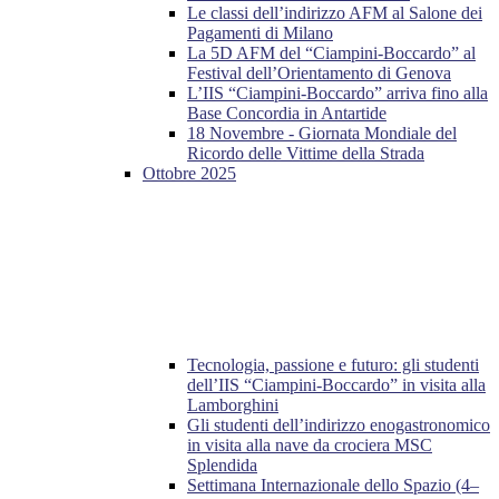
Le classi dell’indirizzo AFM al Salone dei
Pagamenti di Milano
La 5D AFM del “Ciampini-Boccardo” al
Festival dell’Orientamento di Genova
L’IIS “Ciampini-Boccardo” arriva fino alla
Base Concordia in Antartide
18 Novembre - Giornata Mondiale del
Ricordo delle Vittime della Strada
Ottobre 2025
Tecnologia, passione e futuro: gli studenti
dell’IIS “Ciampini-Boccardo” in visita alla
Lamborghini
Gli studenti dell’indirizzo enogastronomico
in visita alla nave da crociera MSC
Splendida
Settimana Internazionale dello Spazio (4–