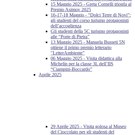
15 Maggio 2025 - Greta Cornelli trionfa al
Premio Asimov 2025
16-17-18 Maggio - “Dolci Terre di Novi”:
gli studenti del corso turismo protagonisti
dell’accoglienza
Gli studenti della 5C turismo protagonisti
alle “Porte di Pietra”
13 Maggio 2025 - Manuela Busseti 5N
ottiene il primo premio letterario
"LetterAmbiente"
06 Maggio 2025 - Visita didattica alla
Michelin per la classe 3L dell’IIS
“Ciampini-Boccardo”
Aprile 2025
29 Aprile 2025 - Visita golosa al Museo
del Cioccolato per gli studenti del