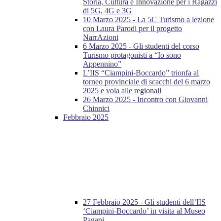
Storia, Cultura e Innovazione per i Ragazzi
di 5G, 4G e 3G
10 Marzo 2025 - La 5C Turismo a lezione
con Laura Parodi per il progetto
NarrAzioni
6 Marzo 2025 - Gli studenti del corso
Turismo protagonisti a “Io sono
Appennino”
L’IIS “Ciampini-Boccardo” trionfa al
torneo provinciale di scacchi del 6 marzo
2025 e vola alle regionali
26 Marzo 2025 - Incontro con Giovanni
Chinnici
Febbraio 2025
27 Febbraio 2025 - Gli studenti dell’IIS
‘Ciampini-Boccardo’ in visita al Museo
Pagani