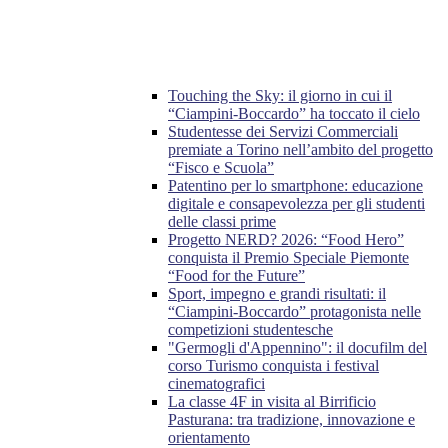
Touching the Sky: il giorno in cui il
“Ciampini-Boccardo” ha toccato il cielo
Studentesse dei Servizi Commerciali
premiate a Torino nell’ambito del progetto
“Fisco e Scuola”
Patentino per lo smartphone: educazione
digitale e consapevolezza per gli studenti
delle classi prime
Progetto NERD? 2026: “Food Hero”
conquista il Premio Speciale Piemonte
“Food for the Future”
Sport, impegno e grandi risultati: il
“Ciampini-Boccardo” protagonista nelle
competizioni studentesche
"Germogli d'Appennino": il docufilm del
corso Turismo conquista i festival
cinematografici
La classe 4F in visita al Birrificio
Pasturana: tra tradizione, innovazione e
orientamento