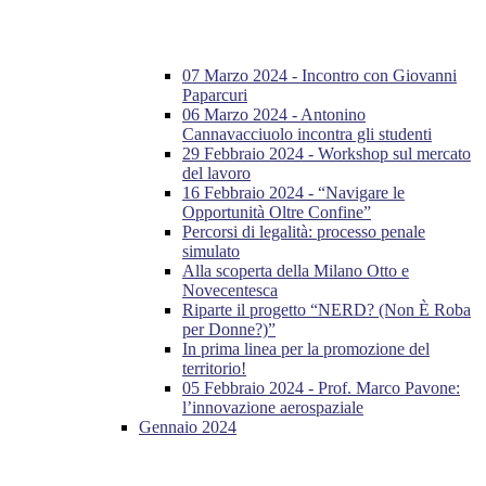
07 Marzo 2024 - Incontro con Giovanni
Paparcuri
06 Marzo 2024 - Antonino
Cannavacciuolo incontra gli studenti
29 Febbraio 2024 - Workshop sul mercato
del lavoro
16 Febbraio 2024 - “Navigare le
Opportunità Oltre Confine”
Percorsi di legalità: processo penale
simulato
Alla scoperta della Milano Otto e
Novecentesca
Riparte il progetto “NERD? (Non È Roba
per Donne?)”
In prima linea per la promozione del
territorio!
05 Febbraio 2024 - Prof. Marco Pavone:
l’innovazione aerospaziale
Gennaio 2024