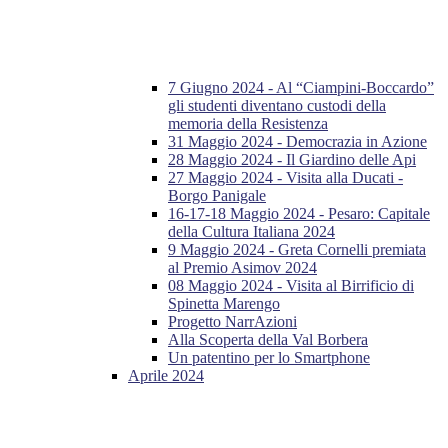
7 Giugno 2024 - Al “Ciampini-Boccardo”
gli studenti diventano custodi della
memoria della Resistenza
31 Maggio 2024 - Democrazia in Azione
28 Maggio 2024 - Il Giardino delle Api
27 Maggio 2024 - Visita alla Ducati -
Borgo Panigale
16-17-18 Maggio 2024 - Pesaro: Capitale
della Cultura Italiana 2024
9 Maggio 2024 - Greta Cornelli premiata
al Premio Asimov 2024
08 Maggio 2024 - Visita al Birrificio di
Spinetta Marengo
Progetto NarrAzioni
Alla Scoperta della Val Borbera
Un patentino per lo Smartphone
Aprile 2024