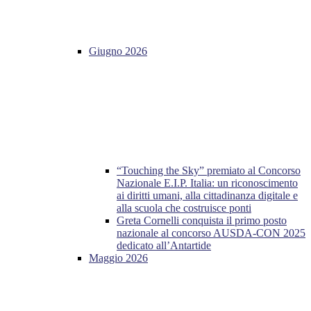
Giugno 2026
“Touching the Sky” premiato al Concorso
Nazionale E.I.P. Italia: un riconoscimento
ai diritti umani, alla cittadinanza digitale e
alla scuola che costruisce ponti
Greta Cornelli conquista il primo posto
nazionale al concorso AUSDA-CON 2025
dedicato all’Antartide
Maggio 2026