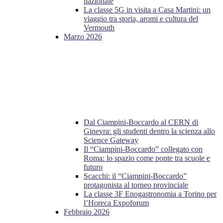
nazionale
La classe 5G in visita a Casa Martini: un
viaggio tra storia, aromi e cultura del
Vermouth
Marzo 2026
Dal Ciampini-Boccardo al CERN di
Ginevra: gli studenti dentro la scienza allo
Science Gateway
Il “Ciampini-Boccardo” collegato con
Roma: lo spazio come ponte tra scuole e
futuro
Scacchi: il “Ciampini-Boccardo”
protagonista al torneo provinciale
La classe 3F Enogastronomia a Torino per
l’Horeca Expoforum
Febbraio 2026