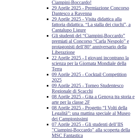
Ciampini-Boccardo!
29 Aprile 2025 - Premiazione Concorso
Dantesco a Ravenna
29 Aprile 2025 - Visita didattica alla
fattoria didattica. “La stalla dei ciuchi”, a
Cantalupo Ligure
Gli studenti del “Ciampini-Boccardo”
premiati al Concorso “Carla Nespolo” e
protagonisti dell’80° anniversario della
Liberazione
22 Aprile 2025 - I giovani incontrano la
scienza per la Giornata Mondiale della
Terra
09 Aprile 2025 - Cocktail Competition
2025
09 Aprile 2025 - Torneo Studentesco
Regionale di Scacchi
08 Aprile 2025 - Gita a Genova tra storia e
arte per la classe 2F
08 Aprile 2025 - Progetto “I Volti della
Legalità”: una mattina speciale al Museo
dei Campionissimi
07 Aprile 2025 - Gli studenti dell’IIS
"Ciampini-Boccardo" alla scoperta della
MSC Fantastica