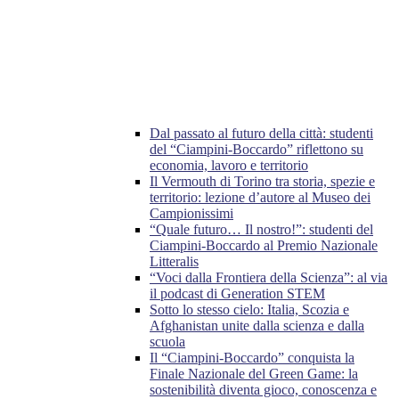
Dal passato al futuro della città: studenti
del “Ciampini-Boccardo” riflettono su
economia, lavoro e territorio
Il Vermouth di Torino tra storia, spezie e
territorio: lezione d’autore al Museo dei
Campionissimi
“Quale futuro… Il nostro!”: studenti del
Ciampini-Boccardo al Premio Nazionale
Litteralis
“Voci dalla Frontiera della Scienza”: al via
il podcast di Generation STEM
Sotto lo stesso cielo: Italia, Scozia e
Afghanistan unite dalla scienza e dalla
scuola
Il “Ciampini-Boccardo” conquista la
Finale Nazionale del Green Game: la
sostenibilità diventa gioco, conoscenza e