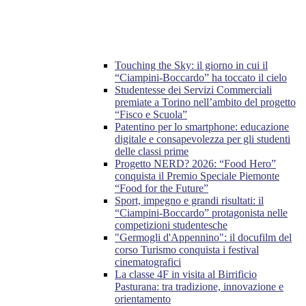
Touching the Sky: il giorno in cui il
“Ciampini-Boccardo” ha toccato il cielo
Studentesse dei Servizi Commerciali
premiate a Torino nell’ambito del progetto
“Fisco e Scuola”
Patentino per lo smartphone: educazione
digitale e consapevolezza per gli studenti
delle classi prime
Progetto NERD? 2026: “Food Hero”
conquista il Premio Speciale Piemonte
“Food for the Future”
Sport, impegno e grandi risultati: il
“Ciampini-Boccardo” protagonista nelle
competizioni studentesche
"Germogli d'Appennino": il docufilm del
corso Turismo conquista i festival
cinematografici
La classe 4F in visita al Birrificio
Pasturana: tra tradizione, innovazione e
orientamento