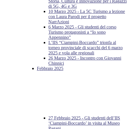
Storia, Cultura e Innovazione per i Ragazzi
di 5G, 4G e 3G
10 Marzo 2025 - La 5C Turismo a lezione
con Laura Parodi per il progetto
NarrAzioni
6 Marzo 2025 - Gli studenti del corso
Turismo protagonisti a “Io sono
Appennino”
L’IIS “Ciampini-Boccardo” trionfa al
torneo provinciale di scacchi del 6 marzo
2025 e vola alle regionali
26 Marzo 2025 - Incontro con Giovanni
Chinnici
Febbraio 2025
27 Febbraio 2025 - Gli studenti dell’IIS
‘Ciampini-Boccardo’ in visita al Museo
Pagani