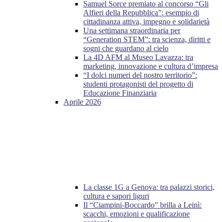
Samuel Sorce premiato al concorso “Gli
Alfieri della Repubblica”: esempio di
cittadinanza attiva, impegno e solidarietà
Una settimana straordinaria per
“Generation STEM”: tra scienza, diritti e
sogni che guardano al cielo
La 4D AFM al Museo Lavazza: tra
marketing, innovazione e cultura d’impresa
“I dolci numeri del nostro territorio”:
studenti protagonisti del progetto di
Educazione Finanziaria
Aprile 2026
La classe 1G a Genova: tra palazzi storici,
cultura e sapori liguri
Il “Ciampini-Boccardo” brilla a Leinì:
scacchi, emozioni e qualificazione