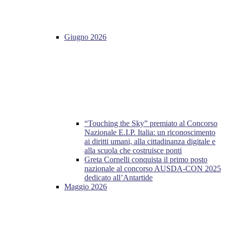
Giugno 2026
“Touching the Sky” premiato al Concorso
Nazionale E.I.P. Italia: un riconoscimento
ai diritti umani, alla cittadinanza digitale e
alla scuola che costruisce ponti
Greta Cornelli conquista il primo posto
nazionale al concorso AUSDA-CON 2025
dedicato all’Antartide
Maggio 2026