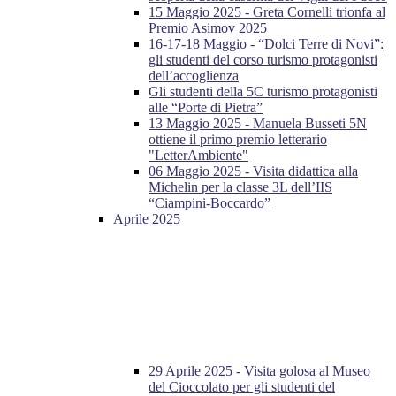
15 Maggio 2025 - Greta Cornelli trionfa al
Premio Asimov 2025
16-17-18 Maggio - “Dolci Terre di Novi”:
gli studenti del corso turismo protagonisti
dell’accoglienza
Gli studenti della 5C turismo protagonisti
alle “Porte di Pietra”
13 Maggio 2025 - Manuela Busseti 5N
ottiene il primo premio letterario
"LetterAmbiente"
06 Maggio 2025 - Visita didattica alla
Michelin per la classe 3L dell’IIS
“Ciampini-Boccardo”
Aprile 2025
29 Aprile 2025 - Visita golosa al Museo
del Cioccolato per gli studenti del