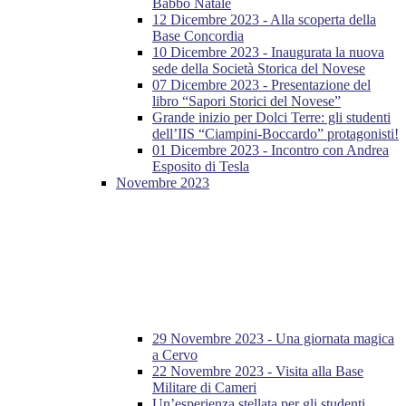
Babbo Natale
12 Dicembre 2023 - Alla scoperta della
Base Concordia
10 Dicembre 2023 - Inaugurata la nuova
sede della Società Storica del Novese
07 Dicembre 2023 - Presentazione del
libro “Sapori Storici del Novese”
Grande inizio per Dolci Terre: gli studenti
dell’IIS “Ciampini-Boccardo” protagonisti!
01 Dicembre 2023 - Incontro con Andrea
Esposito di Tesla
Novembre 2023
29 Novembre 2023 - Una giornata magica
a Cervo
22 Novembre 2023 - Visita alla Base
Militare di Cameri
Un’esperienza stellata per gli studenti