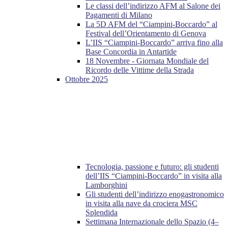
Le classi dell’indirizzo AFM al Salone dei
Pagamenti di Milano
La 5D AFM del “Ciampini-Boccardo” al
Festival dell’Orientamento di Genova
L’IIS “Ciampini-Boccardo” arriva fino alla
Base Concordia in Antartide
18 Novembre - Giornata Mondiale del
Ricordo delle Vittime della Strada
Ottobre 2025
Tecnologia, passione e futuro: gli studenti
dell’IIS “Ciampini-Boccardo” in visita alla
Lamborghini
Gli studenti dell’indirizzo enogastronomico
in visita alla nave da crociera MSC
Splendida
Settimana Internazionale dello Spazio (4–