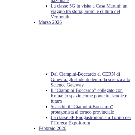
nazionale
La classe 5G in visita a Casa Martini: un
viaggio tra storia, aromi e cultura del
Vermouth
Marzo 2026
Dal Ciampini-Boccardo al CERN di
Ginevra: gli studenti dentro la scienza allo
Science Gateway
Il “Ciampini-Boccardo” collegato con
Roma: lo spazio come ponte tra scuole e
futuro
Scacchi: il “Ciampini-Boccardo”
protagonista al torneo provinciale
La classe 3F Enogastronomia a Torino per
l’Horeca Expoforum
Febbraio 2026