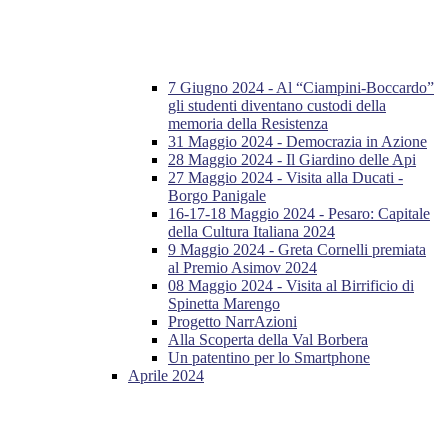
7 Giugno 2024 - Al “Ciampini-Boccardo”
gli studenti diventano custodi della
memoria della Resistenza
31 Maggio 2024 - Democrazia in Azione
28 Maggio 2024 - Il Giardino delle Api
27 Maggio 2024 - Visita alla Ducati -
Borgo Panigale
16-17-18 Maggio 2024 - Pesaro: Capitale
della Cultura Italiana 2024
9 Maggio 2024 - Greta Cornelli premiata
al Premio Asimov 2024
08 Maggio 2024 - Visita al Birrificio di
Spinetta Marengo
Progetto NarrAzioni
Alla Scoperta della Val Borbera
Un patentino per lo Smartphone
Aprile 2024