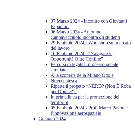
07 Marzo 2024 - Incontro con Giovanni
Paparcuri
06 Marzo 2024 - Antonino
Cannavacciuolo incontra gli studenti
29 Febbraio 2024 - Workshop sul mercato
del lavoro
16 Febbraio 2024 - “Navigare le
Opportunità Oltre Confine”
Percorsi di legalità: processo penale
simulato
Alla scoperta della Milano Otto e
Novecentesca
Riparte il progetto “NERD? (Non È Roba
per Donne?)”
In prima linea per la promozione del
territorio!
05 Febbraio 2024 - Prof. Marco Pavone:
l’innovazione aerospaziale
Gennaio 2024