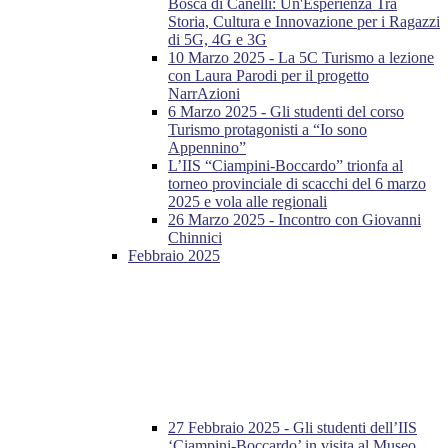
Bosca di Canelli: Un'Esperienza Tra
Storia, Cultura e Innovazione per i Ragazzi
di 5G, 4G e 3G
10 Marzo 2025 - La 5C Turismo a lezione
con Laura Parodi per il progetto
NarrAzioni
6 Marzo 2025 - Gli studenti del corso
Turismo protagonisti a “Io sono
Appennino”
L’IIS “Ciampini-Boccardo” trionfa al
torneo provinciale di scacchi del 6 marzo
2025 e vola alle regionali
26 Marzo 2025 - Incontro con Giovanni
Chinnici
Febbraio 2025
27 Febbraio 2025 - Gli studenti dell’IIS
‘Ciampini-Boccardo’ in visita al Museo