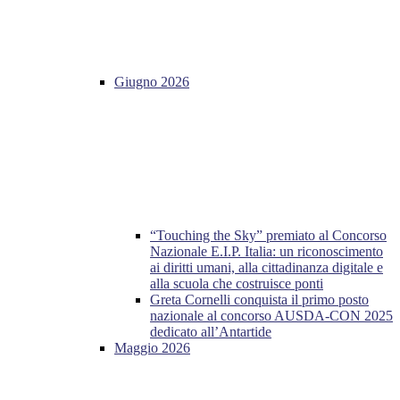
Giugno 2026
“Touching the Sky” premiato al Concorso
Nazionale E.I.P. Italia: un riconoscimento
ai diritti umani, alla cittadinanza digitale e
alla scuola che costruisce ponti
Greta Cornelli conquista il primo posto
nazionale al concorso AUSDA-CON 2025
dedicato all’Antartide
Maggio 2026