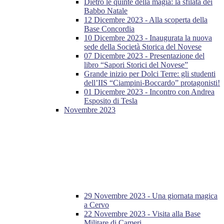
Dietro le quinte della magia: la sfilata dei
Babbo Natale
12 Dicembre 2023 - Alla scoperta della
Base Concordia
10 Dicembre 2023 - Inaugurata la nuova
sede della Società Storica del Novese
07 Dicembre 2023 - Presentazione del
libro “Sapori Storici del Novese”
Grande inizio per Dolci Terre: gli studenti
dell’IIS “Ciampini-Boccardo” protagonisti!
01 Dicembre 2023 - Incontro con Andrea
Esposito di Tesla
Novembre 2023
29 Novembre 2023 - Una giornata magica
a Cervo
22 Novembre 2023 - Visita alla Base
Militare di Cameri