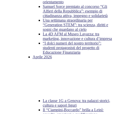
orientamento
Samuel Sorce premiato al concorso “Gli
Alfieri della Repubblica”: esempio di
cittadinanza attiva, impegno e solidarietà
Una settimana straordinaria per
“Generation STEM”: tra scienza, diritti e
sogni che guardano al cielo
La 4D AFM al Museo Lavazza: tra
marketing, innovazione e cultura d’impresa
“I dolci numeri del nostro territorio”:
studenti protagonisti del progetto di
Educazione Finanziaria
Aprile 2026
La classe 1G a Genova: tra palazzi storici,
cultura e sapori liguri
Il “Ciampini-Boccardo” brilla a Leinì: