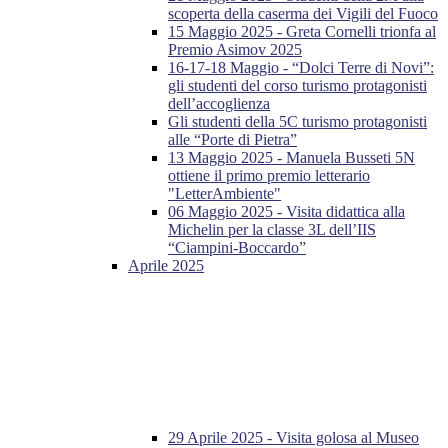
scoperta della caserma dei Vigili del Fuoco
15 Maggio 2025 - Greta Cornelli trionfa al
Premio Asimov 2025
16-17-18 Maggio - “Dolci Terre di Novi”:
gli studenti del corso turismo protagonisti
dell’accoglienza
Gli studenti della 5C turismo protagonisti
alle “Porte di Pietra”
13 Maggio 2025 - Manuela Busseti 5N
ottiene il primo premio letterario
"LetterAmbiente"
06 Maggio 2025 - Visita didattica alla
Michelin per la classe 3L dell’IIS
“Ciampini-Boccardo”
Aprile 2025
29 Aprile 2025 - Visita golosa al Museo