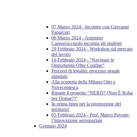
07 Marzo 2024 - Incontro con Giovanni
Paparcuri
06 Marzo 2024 - Antonino
Cannavacciuolo incontra gli studenti
29 Febbraio 2024 - Workshop sul mercato
del lavoro
16 Febbraio 2024 - “Navigare le
Opportunità Oltre Confine”
Percorsi di legalità: processo penale
simulato
Alla scoperta della Milano Otto e
Novecentesca
Riparte il progetto “NERD? (Non È Roba
per Donne?)”
In prima linea per la promozione del
territorio!
05 Febbraio 2024 - Prof. Marco Pavone:
l’innovazione aerospaziale
Gennaio 2024