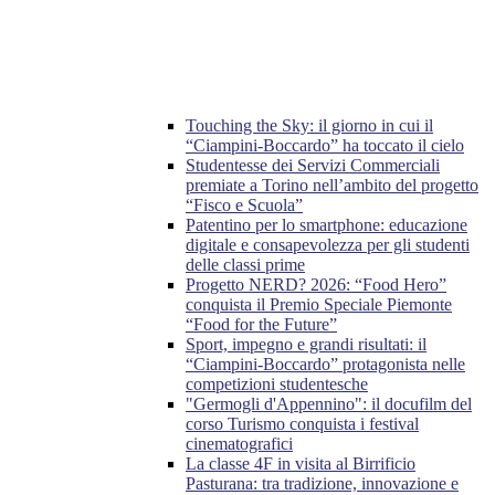
Touching the Sky: il giorno in cui il
“Ciampini-Boccardo” ha toccato il cielo
Studentesse dei Servizi Commerciali
premiate a Torino nell’ambito del progetto
“Fisco e Scuola”
Patentino per lo smartphone: educazione
digitale e consapevolezza per gli studenti
delle classi prime
Progetto NERD? 2026: “Food Hero”
conquista il Premio Speciale Piemonte
“Food for the Future”
Sport, impegno e grandi risultati: il
“Ciampini-Boccardo” protagonista nelle
competizioni studentesche
"Germogli d'Appennino": il docufilm del
corso Turismo conquista i festival
cinematografici
La classe 4F in visita al Birrificio
Pasturana: tra tradizione, innovazione e