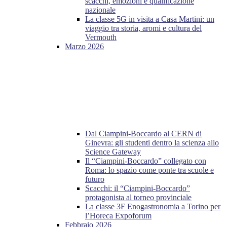
scacchi, emozioni e qualificazione
nazionale
La classe 5G in visita a Casa Martini: un
viaggio tra storia, aromi e cultura del
Vermouth
Marzo 2026
Dal Ciampini-Boccardo al CERN di
Ginevra: gli studenti dentro la scienza allo
Science Gateway
Il “Ciampini-Boccardo” collegato con
Roma: lo spazio come ponte tra scuole e
futuro
Scacchi: il “Ciampini-Boccardo”
protagonista al torneo provinciale
La classe 3F Enogastronomia a Torino per
l’Horeca Expoforum
Febbraio 2026