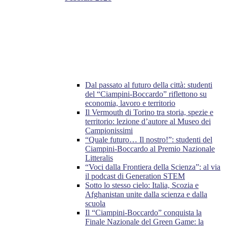
Dal passato al futuro della città: studenti
del “Ciampini-Boccardo” riflettono su
economia, lavoro e territorio
Il Vermouth di Torino tra storia, spezie e
territorio: lezione d’autore al Museo dei
Campionissimi
“Quale futuro… Il nostro!”: studenti del
Ciampini-Boccardo al Premio Nazionale
Litteralis
“Voci dalla Frontiera della Scienza”: al via
il podcast di Generation STEM
Sotto lo stesso cielo: Italia, Scozia e
Afghanistan unite dalla scienza e dalla
scuola
Il “Ciampini-Boccardo” conquista la
Finale Nazionale del Green Game: la