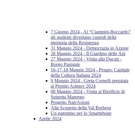
7 Giugno 2024 - Al “Ciampini-Boccardo”
gli studenti diventano custodi della
memoria della Resistenza
31 Maggio 2024 - Democrazia in Azione
28 Maggio 2024 - Il Giardino delle Api
27 Maggio 2024 - Visita alla Ducati -
Borgo Panigale
16-17-18 Maggio 2024 - Pesaro: Capitale
della Cultura Italiana 2024
9 Maggio 2024 - Greta Cornelli premiata
al Premio Asimov 2024
08 Maggio 2024 - Visita al Birrificio di
Spinetta Marengo
Progetto NarrAzioni
Alla Scoperta della Val Borbera
Un patentino per lo Smartphone
Aprile 2024