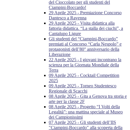
del Cioccolato per gli studenti del
Ciampini-Boccardo!
29 Aprile 2025 - Premiazione Concorso
Dantesco a Ravenna
29 Aprile 2025 - Visita didattica alla
fattoria didattica. “La stalla dei ciuchi”, a
Cantalupo Ligure
Gli studenti del “Ciampini-Boccardo”
premiati al Concorso “Carla Nespolo” e
protagonisti dell’80° anniversario della
Liberazione
22 Aprile 2025 - I giovani incontrano la
scienza per la Giornata Mondiale della
Terra
09 Aprile 2025 - Cocktail Competition
2025
09 Aprile 2025 - Torneo Studentesco
Regionale di Scacchi
08 Aprile 2025 - Gita a Genova tra storia e
arte per la classe 2F
08 Aprile 2025 - Progetto “I Volti della
Legalità”: una mattina speciale al Museo
dei Campionissimi
07 Aprile 2025 - Gli studenti dell’IIS
"Ciampini-Boccardo" alla scoperta della