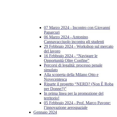
07 Marzo 2024 - Incontro con Giovanni
Paparcuri
06 Marzo 2024 - Antonino
Cannavacciuolo incontra gli studenti
29 Febbraio 2024 - Workshop sul mercato
del lavoro
16 Febbraio 2024 - “Navigare le
Opportunità Oltre Confine”
Percorsi di legalità: processo penale
simulato
Alla scoperta della Milano Otto e
Novecentesca
Riparte il progetto “NERD? (Non È Roba
per Donne?)”
In prima linea per la promozione del
territorio!
05 Febbraio 2024 - Prof. Marco Pavone:
l’innovazione aerospaziale
Gennaio 2024