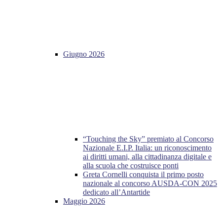
Giugno 2026
“Touching the Sky” premiato al Concorso
Nazionale E.I.P. Italia: un riconoscimento
ai diritti umani, alla cittadinanza digitale e
alla scuola che costruisce ponti
Greta Cornelli conquista il primo posto
nazionale al concorso AUSDA-CON 2025
dedicato all’Antartide
Maggio 2026