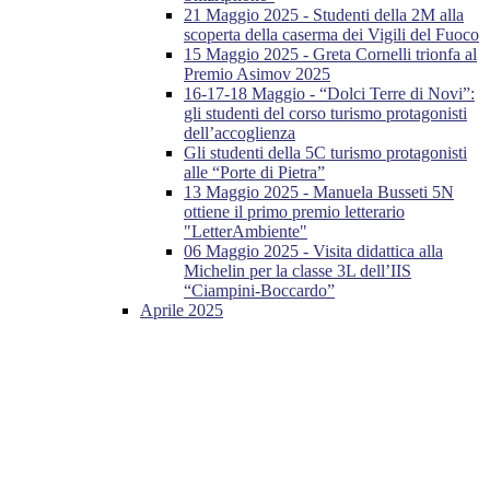
21 Maggio 2025 - Studenti della 2M alla
scoperta della caserma dei Vigili del Fuoco
15 Maggio 2025 - Greta Cornelli trionfa al
Premio Asimov 2025
16-17-18 Maggio - “Dolci Terre di Novi”:
gli studenti del corso turismo protagonisti
dell’accoglienza
Gli studenti della 5C turismo protagonisti
alle “Porte di Pietra”
13 Maggio 2025 - Manuela Busseti 5N
ottiene il primo premio letterario
"LetterAmbiente"
06 Maggio 2025 - Visita didattica alla
Michelin per la classe 3L dell’IIS
“Ciampini-Boccardo”
Aprile 2025