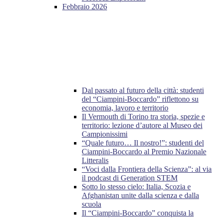
Febbraio 2026
Dal passato al futuro della città: studenti
del “Ciampini-Boccardo” riflettono su
economia, lavoro e territorio
Il Vermouth di Torino tra storia, spezie e
territorio: lezione d’autore al Museo dei
Campionissimi
“Quale futuro… Il nostro!”: studenti del
Ciampini-Boccardo al Premio Nazionale
Litteralis
“Voci dalla Frontiera della Scienza”: al via
il podcast di Generation STEM
Sotto lo stesso cielo: Italia, Scozia e
Afghanistan unite dalla scienza e dalla
scuola
Il “Ciampini-Boccardo” conquista la