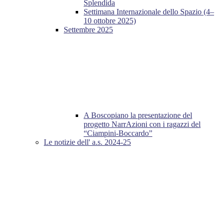
Splendida
Settimana Internazionale dello Spazio (4–
10 ottobre 2025)
Settembre 2025
A Boscopiano la presentazione del
progetto NarrAzioni con i ragazzi del
“Ciampini-Boccardo”
Le notizie dell' a.s. 2024-25