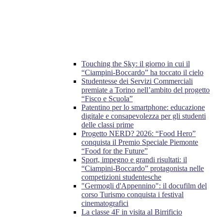
Touching the Sky: il giorno in cui il
“Ciampini-Boccardo” ha toccato il cielo
Studentesse dei Servizi Commerciali
premiate a Torino nell’ambito del progetto
“Fisco e Scuola”
Patentino per lo smartphone: educazione
digitale e consapevolezza per gli studenti
delle classi prime
Progetto NERD? 2026: “Food Hero”
conquista il Premio Speciale Piemonte
“Food for the Future”
Sport, impegno e grandi risultati: il
“Ciampini-Boccardo” protagonista nelle
competizioni studentesche
"Germogli d'Appennino": il docufilm del
corso Turismo conquista i festival
cinematografici
La classe 4F in visita al Birrificio