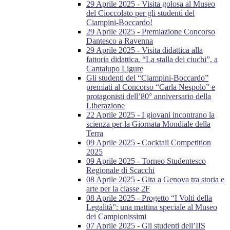
29 Aprile 2025 - Visita golosa al Museo
del Cioccolato per gli studenti del
Ciampini-Boccardo!
29 Aprile 2025 - Premiazione Concorso
Dantesco a Ravenna
29 Aprile 2025 - Visita didattica alla
fattoria didattica. “La stalla dei ciuchi”, a
Cantalupo Ligure
Gli studenti del “Ciampini-Boccardo”
premiati al Concorso “Carla Nespolo” e
protagonisti dell’80° anniversario della
Liberazione
22 Aprile 2025 - I giovani incontrano la
scienza per la Giornata Mondiale della
Terra
09 Aprile 2025 - Cocktail Competition
2025
09 Aprile 2025 - Torneo Studentesco
Regionale di Scacchi
08 Aprile 2025 - Gita a Genova tra storia e
arte per la classe 2F
08 Aprile 2025 - Progetto “I Volti della
Legalità”: una mattina speciale al Museo
dei Campionissimi
07 Aprile 2025 - Gli studenti dell’IIS