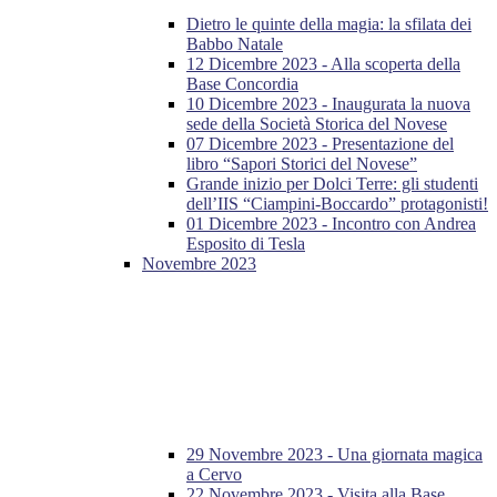
Dietro le quinte della magia: la sfilata dei
Babbo Natale
12 Dicembre 2023 - Alla scoperta della
Base Concordia
10 Dicembre 2023 - Inaugurata la nuova
sede della Società Storica del Novese
07 Dicembre 2023 - Presentazione del
libro “Sapori Storici del Novese”
Grande inizio per Dolci Terre: gli studenti
dell’IIS “Ciampini-Boccardo” protagonisti!
01 Dicembre 2023 - Incontro con Andrea
Esposito di Tesla
Novembre 2023
29 Novembre 2023 - Una giornata magica
a Cervo
22 Novembre 2023 - Visita alla Base