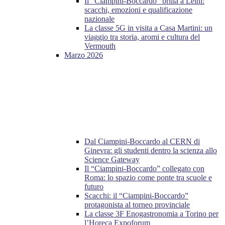
Il “Ciampini-Boccardo” brilla a Leinì:
scacchi, emozioni e qualificazione
nazionale
La classe 5G in visita a Casa Martini: un
viaggio tra storia, aromi e cultura del
Vermouth
Marzo 2026
Dal Ciampini-Boccardo al CERN di
Ginevra: gli studenti dentro la scienza allo
Science Gateway
Il “Ciampini-Boccardo” collegato con
Roma: lo spazio come ponte tra scuole e
futuro
Scacchi: il “Ciampini-Boccardo”
protagonista al torneo provinciale
La classe 3F Enogastronomia a Torino per
l’Horeca Expoforum