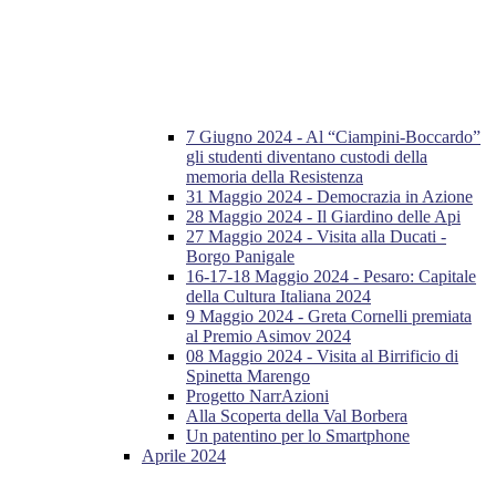
7 Giugno 2024 - Al “Ciampini-Boccardo”
gli studenti diventano custodi della
memoria della Resistenza
31 Maggio 2024 - Democrazia in Azione
28 Maggio 2024 - Il Giardino delle Api
27 Maggio 2024 - Visita alla Ducati -
Borgo Panigale
16-17-18 Maggio 2024 - Pesaro: Capitale
della Cultura Italiana 2024
9 Maggio 2024 - Greta Cornelli premiata
al Premio Asimov 2024
08 Maggio 2024 - Visita al Birrificio di
Spinetta Marengo
Progetto NarrAzioni
Alla Scoperta della Val Borbera
Un patentino per lo Smartphone
Aprile 2024