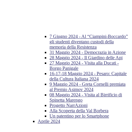
7 Giugno 2024 - Al “Ciampini-Boccardo”
gli studenti diventano custodi della
memoria della Resistenza
31 Maggio 2024 - Democrazia in Azione
28 Maggio 2024 - Il Giardino delle Api
27 Maggio 2024 - Visita alla Ducati -
Borgo Panigale
16-17-18 Maggio 2024 - Pesaro: Capitale
della Cultura Italiana 2024
9 Maggio 2024 - Greta Cornelli premiata
al Premio Asimov 2024
08 Maggio 2024 - Visita al Birrificio di
Spinetta Marengo
Progetto NarrAzioni
Alla Scoperta della Val Borbera
Un patentino per lo Smartphone
Aprile 2024