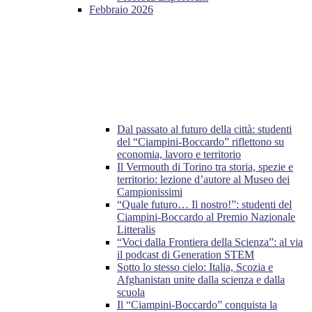
Febbraio 2026
Dal passato al futuro della città: studenti
del “Ciampini-Boccardo” riflettono su
economia, lavoro e territorio
Il Vermouth di Torino tra storia, spezie e
territorio: lezione d’autore al Museo dei
Campionissimi
“Quale futuro… Il nostro!”: studenti del
Ciampini-Boccardo al Premio Nazionale
Litteralis
“Voci dalla Frontiera della Scienza”: al via
il podcast di Generation STEM
Sotto lo stesso cielo: Italia, Scozia e
Afghanistan unite dalla scienza e dalla
scuola
Il “Ciampini-Boccardo” conquista la