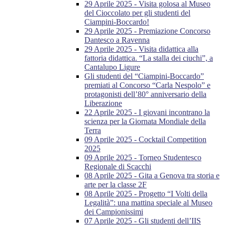
29 Aprile 2025 - Visita golosa al Museo
del Cioccolato per gli studenti del
Ciampini-Boccardo!
29 Aprile 2025 - Premiazione Concorso
Dantesco a Ravenna
29 Aprile 2025 - Visita didattica alla
fattoria didattica. “La stalla dei ciuchi”, a
Cantalupo Ligure
Gli studenti del “Ciampini-Boccardo”
premiati al Concorso “Carla Nespolo” e
protagonisti dell’80° anniversario della
Liberazione
22 Aprile 2025 - I giovani incontrano la
scienza per la Giornata Mondiale della
Terra
09 Aprile 2025 - Cocktail Competition
2025
09 Aprile 2025 - Torneo Studentesco
Regionale di Scacchi
08 Aprile 2025 - Gita a Genova tra storia e
arte per la classe 2F
08 Aprile 2025 - Progetto “I Volti della
Legalità”: una mattina speciale al Museo
dei Campionissimi
07 Aprile 2025 - Gli studenti dell’IIS