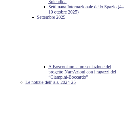
Splendida
Settimana Internazionale dello Spazio (4–
10 ottobre 2025)
Settembre 2025
A Boscopiano la presentazione del
progetto NarrAzioni con i ragazzi del
“Ciampini-Boccardo”
Le notizie dell' a.s. 2024-25