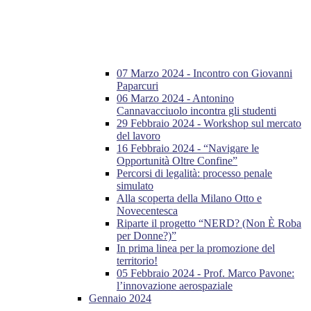
07 Marzo 2024 - Incontro con Giovanni
Paparcuri
06 Marzo 2024 - Antonino
Cannavacciuolo incontra gli studenti
29 Febbraio 2024 - Workshop sul mercato
del lavoro
16 Febbraio 2024 - “Navigare le
Opportunità Oltre Confine”
Percorsi di legalità: processo penale
simulato
Alla scoperta della Milano Otto e
Novecentesca
Riparte il progetto “NERD? (Non È Roba
per Donne?)”
In prima linea per la promozione del
territorio!
05 Febbraio 2024 - Prof. Marco Pavone:
l’innovazione aerospaziale
Gennaio 2024