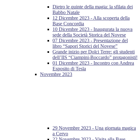
Dietro le quinte della magia: la sfilata dei
Babbo Natale
12 Dicembre 2023 - Alla scoperta della
Base Concordia
10 Dicembre 2023 - Inaugurata la nuova
sede della Società Storica del Novese
07 Dicembre 2023 - Presentazione del
libro “Sapori Storici del Novese”
Grande inizio per Dolci Terre: gli studenti
dell’IIS “Ciampini-Boccardo” protagonisti!
01 Dicembre 2023 - Incontro con Andrea
Esposito di Tesla
Novembre 2023
29 Novembre 2023 - Una giornata magica
a Cervo
22 Novembre 2023 - Visita alla Base