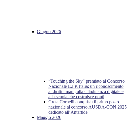
Giugno 2026
“Touching the Sky” premiato al Concorso
Nazionale E.I.P. Italia: un riconoscimento
ai diritti umani, alla cittadinanza digitale e
alla scuola che costruisce ponti
Greta Cornelli conquista il primo posto
nazionale al concorso AUSDA-CON 2025
dedicato all’Antartide
Maggio 2026