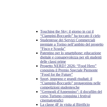
Touching the Sky: il giorno in cui il
“Ciampini-Boccardo” ha toccato il cielo
Studentesse dei Servizi Commerciali
premiate a Torino nell’ambito del progetto
“Fisco e Scuola”
Patentino per lo smartphone: educazione
digitale e consapevolezza per gli studenti
delle classi prime
Progetto NERD? 2026: “Food Hero”
conquista il Premio Speciale Piemonte
“Food for the Future”
Sport, impegno e grandi risultati: il
“Ciampini-Boccardo” protagonista nelle
competizioni studentesche
"Germogli d'Appennino": il docufilm del
corso Turismo conquista i festival
cinematografici
La classe 4F in visita al Birrificio