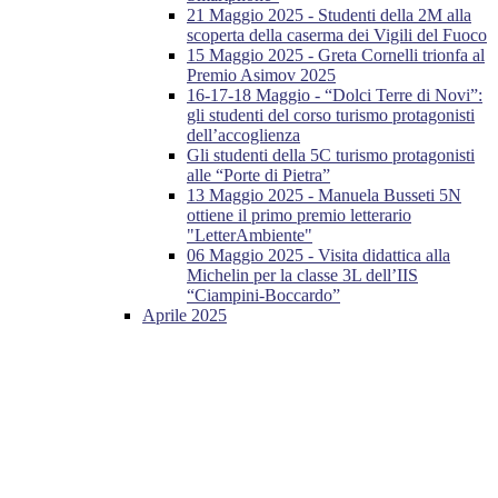
21 Maggio 2025 - Studenti della 2M alla
scoperta della caserma dei Vigili del Fuoco
15 Maggio 2025 - Greta Cornelli trionfa al
Premio Asimov 2025
16-17-18 Maggio - “Dolci Terre di Novi”:
gli studenti del corso turismo protagonisti
dell’accoglienza
Gli studenti della 5C turismo protagonisti
alle “Porte di Pietra”
13 Maggio 2025 - Manuela Busseti 5N
ottiene il primo premio letterario
"LetterAmbiente"
06 Maggio 2025 - Visita didattica alla
Michelin per la classe 3L dell’IIS
“Ciampini-Boccardo”
Aprile 2025