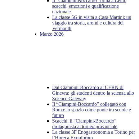
Il “Ciampini-Boccardo” brilla a Leinì:
scacchi, emozioni e qualificazione
nazionale
La classe 5G in visita a Casa Martini: un
viaggio tra storia, aromi e cultura del
Vermouth
Marzo 2026
Dal Ciampini-Boccardo al CERN di
Ginevra: gli studenti dentro la scienza allo
Science Gateway
Il “Ciampini-Boccardo” collegato con
Roma: lo spazio come ponte tra scuole e
futuro
Scacchi: il “Ciampini-Boccardo”
protagonista al torneo provinciale
La classe 3F Enogastronomia a Torino per
l’Horeca Expoforum