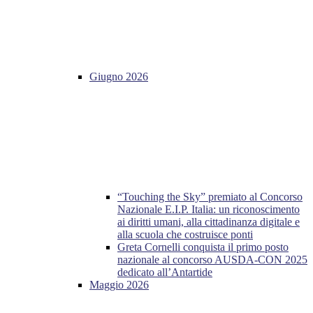
Giugno 2026
“Touching the Sky” premiato al Concorso
Nazionale E.I.P. Italia: un riconoscimento
ai diritti umani, alla cittadinanza digitale e
alla scuola che costruisce ponti
Greta Cornelli conquista il primo posto
nazionale al concorso AUSDA-CON 2025
dedicato all’Antartide
Maggio 2026