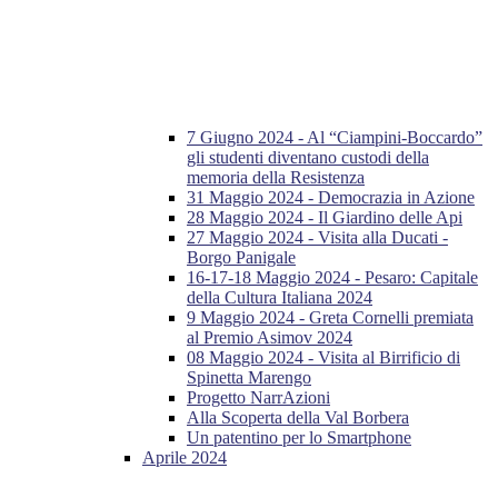
7 Giugno 2024 - Al “Ciampini-Boccardo”
gli studenti diventano custodi della
memoria della Resistenza
31 Maggio 2024 - Democrazia in Azione
28 Maggio 2024 - Il Giardino delle Api
27 Maggio 2024 - Visita alla Ducati -
Borgo Panigale
16-17-18 Maggio 2024 - Pesaro: Capitale
della Cultura Italiana 2024
9 Maggio 2024 - Greta Cornelli premiata
al Premio Asimov 2024
08 Maggio 2024 - Visita al Birrificio di
Spinetta Marengo
Progetto NarrAzioni
Alla Scoperta della Val Borbera
Un patentino per lo Smartphone
Aprile 2024