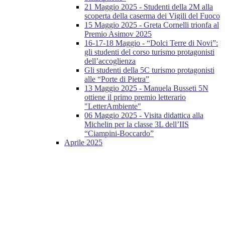
21 Maggio 2025 - Studenti della 2M alla
scoperta della caserma dei Vigili del Fuoco
15 Maggio 2025 - Greta Cornelli trionfa al
Premio Asimov 2025
16-17-18 Maggio - “Dolci Terre di Novi”:
gli studenti del corso turismo protagonisti
dell’accoglienza
Gli studenti della 5C turismo protagonisti
alle “Porte di Pietra”
13 Maggio 2025 - Manuela Busseti 5N
ottiene il primo premio letterario
"LetterAmbiente"
06 Maggio 2025 - Visita didattica alla
Michelin per la classe 3L dell’IIS
“Ciampini-Boccardo”
Aprile 2025