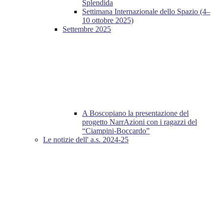
Splendida
Settimana Internazionale dello Spazio (4–
10 ottobre 2025)
Settembre 2025
A Boscopiano la presentazione del
progetto NarrAzioni con i ragazzi del
“Ciampini-Boccardo”
Le notizie dell' a.s. 2024-25