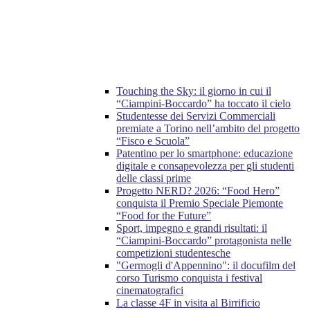
Touching the Sky: il giorno in cui il
“Ciampini-Boccardo” ha toccato il cielo
Studentesse dei Servizi Commerciali
premiate a Torino nell’ambito del progetto
“Fisco e Scuola”
Patentino per lo smartphone: educazione
digitale e consapevolezza per gli studenti
delle classi prime
Progetto NERD? 2026: “Food Hero”
conquista il Premio Speciale Piemonte
“Food for the Future”
Sport, impegno e grandi risultati: il
“Ciampini-Boccardo” protagonista nelle
competizioni studentesche
"Germogli d'Appennino": il docufilm del
corso Turismo conquista i festival
cinematografici
La classe 4F in visita al Birrificio