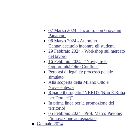
07 Marzo 2024 - Incontro con Giovanni
Paparcuri
06 Marzo 2024 - Antonino
Cannavacciuolo incontra gli studenti
29 Febbraio 2024 - Workshop sul mercato
del lavoro
16 Febbraio 2024 - “Navigare le
Opportunità Oltre Confine”
Percorsi di legalità: processo penale
simulato
Alla scoperta della Milano Otto e
Novecentesca
Riparte il progetto “NERD? (Non È Roba
per Donne?)”
In prima linea per la promozione del
territorio!
05 Febbraio 2024 - Prof. Marco Pavone:
l’innovazione aerospaziale
Gennaio 2024