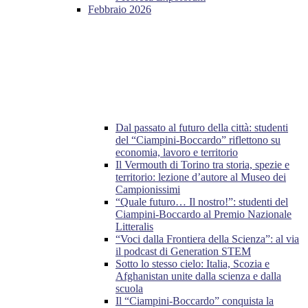
Febbraio 2026
Dal passato al futuro della città: studenti
del “Ciampini-Boccardo” riflettono su
economia, lavoro e territorio
Il Vermouth di Torino tra storia, spezie e
territorio: lezione d’autore al Museo dei
Campionissimi
“Quale futuro… Il nostro!”: studenti del
Ciampini-Boccardo al Premio Nazionale
Litteralis
“Voci dalla Frontiera della Scienza”: al via
il podcast di Generation STEM
Sotto lo stesso cielo: Italia, Scozia e
Afghanistan unite dalla scienza e dalla
scuola
Il “Ciampini-Boccardo” conquista la