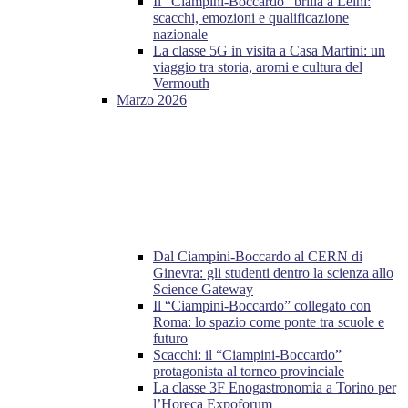
Il “Ciampini-Boccardo” brilla a Leinì:
scacchi, emozioni e qualificazione
nazionale
La classe 5G in visita a Casa Martini: un
viaggio tra storia, aromi e cultura del
Vermouth
Marzo 2026
Dal Ciampini-Boccardo al CERN di
Ginevra: gli studenti dentro la scienza allo
Science Gateway
Il “Ciampini-Boccardo” collegato con
Roma: lo spazio come ponte tra scuole e
futuro
Scacchi: il “Ciampini-Boccardo”
protagonista al torneo provinciale
La classe 3F Enogastronomia a Torino per
l’Horeca Expoforum