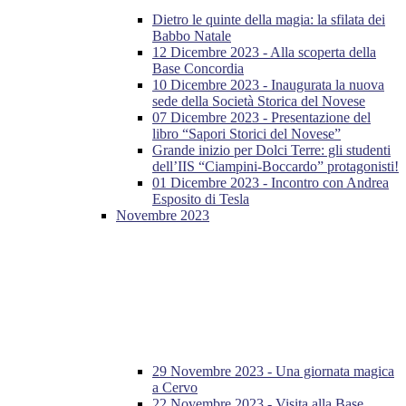
Dietro le quinte della magia: la sfilata dei
Babbo Natale
12 Dicembre 2023 - Alla scoperta della
Base Concordia
10 Dicembre 2023 - Inaugurata la nuova
sede della Società Storica del Novese
07 Dicembre 2023 - Presentazione del
libro “Sapori Storici del Novese”
Grande inizio per Dolci Terre: gli studenti
dell’IIS “Ciampini-Boccardo” protagonisti!
01 Dicembre 2023 - Incontro con Andrea
Esposito di Tesla
Novembre 2023
29 Novembre 2023 - Una giornata magica
a Cervo
22 Novembre 2023 - Visita alla Base