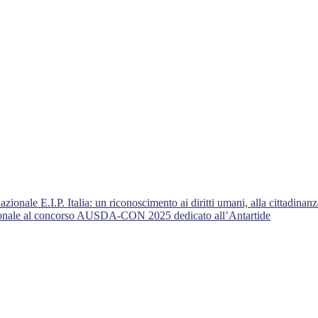
nale E.I.P. Italia: un riconoscimento ai diritti umani, alla cittadinanza
azionale al concorso AUSDA-CON 2025 dedicato all’Antartide