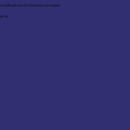
o indicato con le istruzioni necessarie.
ite la
Login Spaggiari