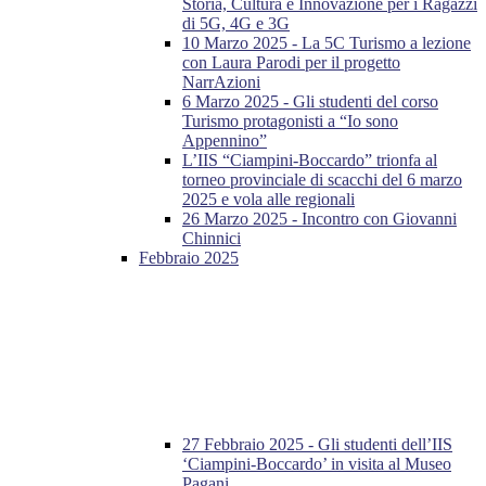
Storia, Cultura e Innovazione per i Ragazzi
di 5G, 4G e 3G
10 Marzo 2025 - La 5C Turismo a lezione
con Laura Parodi per il progetto
NarrAzioni
6 Marzo 2025 - Gli studenti del corso
Turismo protagonisti a “Io sono
Appennino”
L’IIS “Ciampini-Boccardo” trionfa al
torneo provinciale di scacchi del 6 marzo
2025 e vola alle regionali
26 Marzo 2025 - Incontro con Giovanni
Chinnici
Febbraio 2025
27 Febbraio 2025 - Gli studenti dell’IIS
‘Ciampini-Boccardo’ in visita al Museo
Pagani