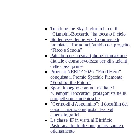
Touching the Sky: il giorno in cui il
“Ciampini-Boccardo” ha toccato il cielo
Studentesse dei Servizi Commerciali
premiate a Torino nell’ambito del progetto
“Fisco e Scuola”
Patentino per lo smartphone: educazione
digitale e consapevolezza per gli studenti
delle classi prime
Progetto NERD? 2026: “Food Hero”
conquista il Premio Speciale Piemonte
“Food for the Future”
Sport, impegno e grandi risultati: il
“Ciampini-Boccardo” protagonista nelle
competizioni studentesche
"Germogli d'Appennino": il docufilm del
corso Turismo conquista i festival
cinematografici
La classe 4F in visita al Birrificio
Pasturana: tra tradizione, innovazione e
orientamento