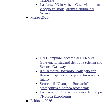
nazionale
La classe 5G in visita a Casa Martini: un
viaggio tra storia, aromi e cultura del
Vermouth
Marzo 2026
Dal Ciampini-Boccardo al CERN di
Ginevra: gli studenti dentro la scienza allo
Science Gateway
Il “Ciampini-Boccardo” collegato con
Roma: lo spazio come ponte tra scuole e
futuro
Scacchi: il “Ciampini-Boccardo”
protagonista al torneo provinciale
La classe 3F Enogastronomia a Torino per
l’Horeca Expoforum
Febbraio 2026