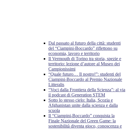
Dal passato al futuro della città: studenti
del “Ciampini-Boccardo” riflettono su
economia, lavoro e territorio
Il Vermouth di Torino tra storia, spezie e
territorio: lezione d’autore al Museo dei
Campionissimi
“Quale futuro… Il nostro!”: studenti del
Ciampini-Boccardo al Premio Nazionale
Litteralis
“Voci dalla Frontiera della Scienza”: al via
il podcast di Generation STEM
Sotto lo stesso cielo: Italia, Scozia e
Afghanistan unite dalla scienza e dalla
scuola
Il “Ciampini-Boccardo” conquista la
Finale Nazionale del Green Game: la
sostenibilità diventa gioco, conoscenza e