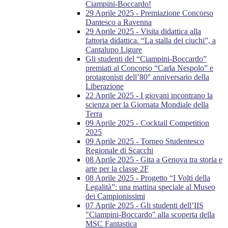
Ciampini-Boccardo!
29 Aprile 2025 - Premiazione Concorso
Dantesco a Ravenna
29 Aprile 2025 - Visita didattica alla
fattoria didattica. “La stalla dei ciuchi”, a
Cantalupo Ligure
Gli studenti del “Ciampini-Boccardo”
premiati al Concorso “Carla Nespolo” e
protagonisti dell’80° anniversario della
Liberazione
22 Aprile 2025 - I giovani incontrano la
scienza per la Giornata Mondiale della
Terra
09 Aprile 2025 - Cocktail Competition
2025
09 Aprile 2025 - Torneo Studentesco
Regionale di Scacchi
08 Aprile 2025 - Gita a Genova tra storia e
arte per la classe 2F
08 Aprile 2025 - Progetto “I Volti della
Legalità”: una mattina speciale al Museo
dei Campionissimi
07 Aprile 2025 - Gli studenti dell’IIS
"Ciampini-Boccardo" alla scoperta della
MSC Fantastica