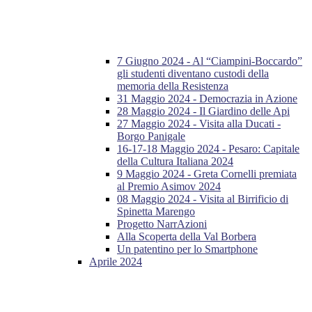
7 Giugno 2024 - Al “Ciampini-Boccardo”
gli studenti diventano custodi della
memoria della Resistenza
31 Maggio 2024 - Democrazia in Azione
28 Maggio 2024 - Il Giardino delle Api
27 Maggio 2024 - Visita alla Ducati -
Borgo Panigale
16-17-18 Maggio 2024 - Pesaro: Capitale
della Cultura Italiana 2024
9 Maggio 2024 - Greta Cornelli premiata
al Premio Asimov 2024
08 Maggio 2024 - Visita al Birrificio di
Spinetta Marengo
Progetto NarrAzioni
Alla Scoperta della Val Borbera
Un patentino per lo Smartphone
Aprile 2024