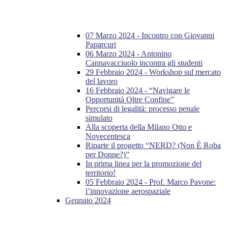
07 Marzo 2024 - Incontro con Giovanni
Paparcuri
06 Marzo 2024 - Antonino
Cannavacciuolo incontra gli studenti
29 Febbraio 2024 - Workshop sul mercato
del lavoro
16 Febbraio 2024 - “Navigare le
Opportunità Oltre Confine”
Percorsi di legalità: processo penale
simulato
Alla scoperta della Milano Otto e
Novecentesca
Riparte il progetto “NERD? (Non È Roba
per Donne?)”
In prima linea per la promozione del
territorio!
05 Febbraio 2024 - Prof. Marco Pavone:
l’innovazione aerospaziale
Gennaio 2024