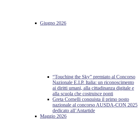
Giugno 2026
“Touching the Sky” premiato al Concorso
Nazionale E.I.P. Italia: un riconoscimento
ai diritti umani, alla cittadinanza digitale e
alla scuola che costruisce ponti
Greta Cornelli conquista il primo posto
nazionale al concorso AUSDA-CON 2025
dedicato all’Antartide
Maggio 2026