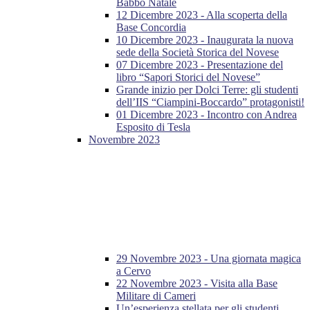
Babbo Natale
12 Dicembre 2023 - Alla scoperta della
Base Concordia
10 Dicembre 2023 - Inaugurata la nuova
sede della Società Storica del Novese
07 Dicembre 2023 - Presentazione del
libro “Sapori Storici del Novese”
Grande inizio per Dolci Terre: gli studenti
dell’IIS “Ciampini-Boccardo” protagonisti!
01 Dicembre 2023 - Incontro con Andrea
Esposito di Tesla
Novembre 2023
29 Novembre 2023 - Una giornata magica
a Cervo
22 Novembre 2023 - Visita alla Base
Militare di Cameri
Un’esperienza stellata per gli studenti