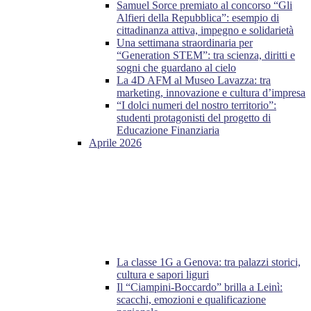
Samuel Sorce premiato al concorso “Gli
Alfieri della Repubblica”: esempio di
cittadinanza attiva, impegno e solidarietà
Una settimana straordinaria per
“Generation STEM”: tra scienza, diritti e
sogni che guardano al cielo
La 4D AFM al Museo Lavazza: tra
marketing, innovazione e cultura d’impresa
“I dolci numeri del nostro territorio”:
studenti protagonisti del progetto di
Educazione Finanziaria
Aprile 2026
La classe 1G a Genova: tra palazzi storici,
cultura e sapori liguri
Il “Ciampini-Boccardo” brilla a Leinì:
scacchi, emozioni e qualificazione