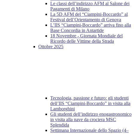
Le classi dell’indirizzo AFM al Salone dei
Pagamenti di Milano
La 5D AFM del “Ciampini-Boccardo” al
Festival dell’Orientamento di Genova
L’IIS “Ciampini-Boccardo” arriva fino alla
Base Concordia in Antartide
18 Novembre - Giornata Mondiale del
Ricordo delle Vittime della Strada
Ottobre 2025
Tecnologia, passione e futuro: gli studenti
dell’IIS “Ciampini-Boccardo” in visita alla
Lamborghini
Gli studenti dell’indirizzo enogastronomico
in visita alla nave da crociera MSC
Splendida
Settimana Internazionale dello Spazio (4–