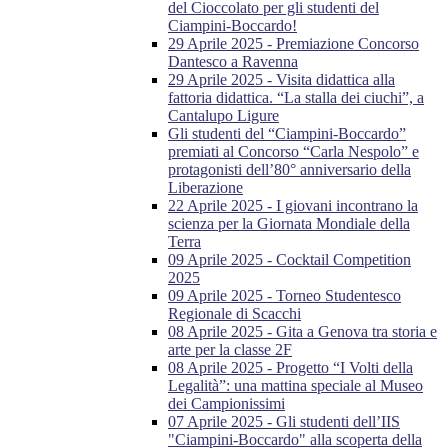
del Cioccolato per gli studenti del
Ciampini-Boccardo!
29 Aprile 2025 - Premiazione Concorso
Dantesco a Ravenna
29 Aprile 2025 - Visita didattica alla
fattoria didattica. “La stalla dei ciuchi”, a
Cantalupo Ligure
Gli studenti del “Ciampini-Boccardo”
premiati al Concorso “Carla Nespolo” e
protagonisti dell’80° anniversario della
Liberazione
22 Aprile 2025 - I giovani incontrano la
scienza per la Giornata Mondiale della
Terra
09 Aprile 2025 - Cocktail Competition
2025
09 Aprile 2025 - Torneo Studentesco
Regionale di Scacchi
08 Aprile 2025 - Gita a Genova tra storia e
arte per la classe 2F
08 Aprile 2025 - Progetto “I Volti della
Legalità”: una mattina speciale al Museo
dei Campionissimi
07 Aprile 2025 - Gli studenti dell’IIS
"Ciampini-Boccardo" alla scoperta della