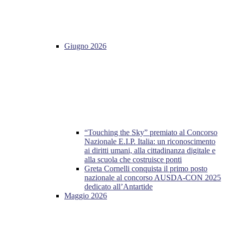
Giugno 2026
“Touching the Sky” premiato al Concorso
Nazionale E.I.P. Italia: un riconoscimento
ai diritti umani, alla cittadinanza digitale e
alla scuola che costruisce ponti
Greta Cornelli conquista il primo posto
nazionale al concorso AUSDA-CON 2025
dedicato all’Antartide
Maggio 2026