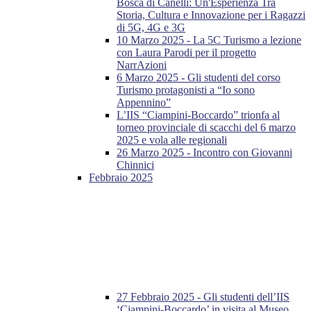
Bosca di Canelli: Un'Esperienza Tra
Storia, Cultura e Innovazione per i Ragazzi
di 5G, 4G e 3G
10 Marzo 2025 - La 5C Turismo a lezione
con Laura Parodi per il progetto
NarrAzioni
6 Marzo 2025 - Gli studenti del corso
Turismo protagonisti a “Io sono
Appennino”
L’IIS “Ciampini-Boccardo” trionfa al
torneo provinciale di scacchi del 6 marzo
2025 e vola alle regionali
26 Marzo 2025 - Incontro con Giovanni
Chinnici
Febbraio 2025
27 Febbraio 2025 - Gli studenti dell’IIS
‘Ciampini-Boccardo’ in visita al Museo