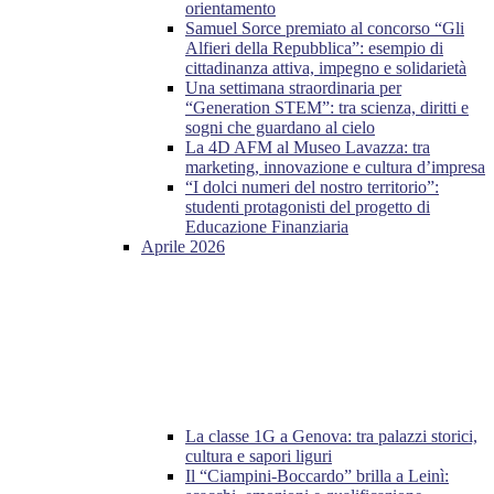
orientamento
Samuel Sorce premiato al concorso “Gli
Alfieri della Repubblica”: esempio di
cittadinanza attiva, impegno e solidarietà
Una settimana straordinaria per
“Generation STEM”: tra scienza, diritti e
sogni che guardano al cielo
La 4D AFM al Museo Lavazza: tra
marketing, innovazione e cultura d’impresa
“I dolci numeri del nostro territorio”:
studenti protagonisti del progetto di
Educazione Finanziaria
Aprile 2026
La classe 1G a Genova: tra palazzi storici,
cultura e sapori liguri
Il “Ciampini-Boccardo” brilla a Leinì: