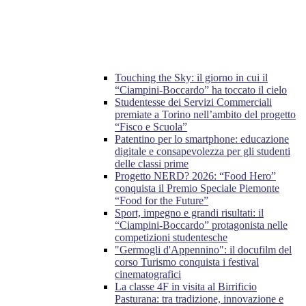
Touching the Sky: il giorno in cui il
“Ciampini-Boccardo” ha toccato il cielo
Studentesse dei Servizi Commerciali
premiate a Torino nell’ambito del progetto
“Fisco e Scuola”
Patentino per lo smartphone: educazione
digitale e consapevolezza per gli studenti
delle classi prime
Progetto NERD? 2026: “Food Hero”
conquista il Premio Speciale Piemonte
“Food for the Future”
Sport, impegno e grandi risultati: il
“Ciampini-Boccardo” protagonista nelle
competizioni studentesche
"Germogli d'Appennino": il docufilm del
corso Turismo conquista i festival
cinematografici
La classe 4F in visita al Birrificio
Pasturana: tra tradizione, innovazione e