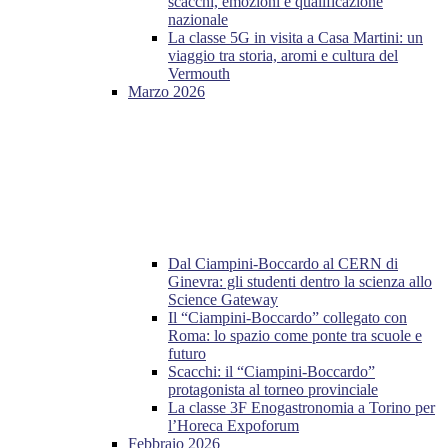
scacchi, emozioni e qualificazione
nazionale
La classe 5G in visita a Casa Martini: un
viaggio tra storia, aromi e cultura del
Vermouth
Marzo 2026
Dal Ciampini-Boccardo al CERN di
Ginevra: gli studenti dentro la scienza allo
Science Gateway
Il “Ciampini-Boccardo” collegato con
Roma: lo spazio come ponte tra scuole e
futuro
Scacchi: il “Ciampini-Boccardo”
protagonista al torneo provinciale
La classe 3F Enogastronomia a Torino per
l’Horeca Expoforum
Febbraio 2026