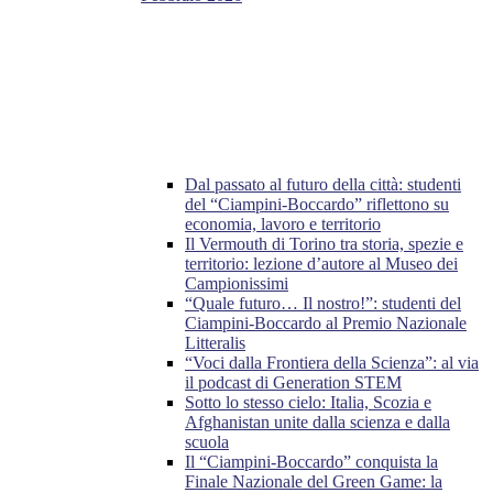
Dal passato al futuro della città: studenti
del “Ciampini-Boccardo” riflettono su
economia, lavoro e territorio
Il Vermouth di Torino tra storia, spezie e
territorio: lezione d’autore al Museo dei
Campionissimi
“Quale futuro… Il nostro!”: studenti del
Ciampini-Boccardo al Premio Nazionale
Litteralis
“Voci dalla Frontiera della Scienza”: al via
il podcast di Generation STEM
Sotto lo stesso cielo: Italia, Scozia e
Afghanistan unite dalla scienza e dalla
scuola
Il “Ciampini-Boccardo” conquista la
Finale Nazionale del Green Game: la