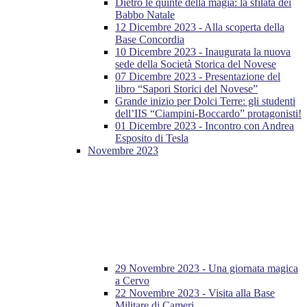
Dietro le quinte della magia: la sfilata dei
Babbo Natale
12 Dicembre 2023 - Alla scoperta della
Base Concordia
10 Dicembre 2023 - Inaugurata la nuova
sede della Società Storica del Novese
07 Dicembre 2023 - Presentazione del
libro “Sapori Storici del Novese”
Grande inizio per Dolci Terre: gli studenti
dell’IIS “Ciampini-Boccardo” protagonisti!
01 Dicembre 2023 - Incontro con Andrea
Esposito di Tesla
Novembre 2023
29 Novembre 2023 - Una giornata magica
a Cervo
22 Novembre 2023 - Visita alla Base
Militare di Cameri