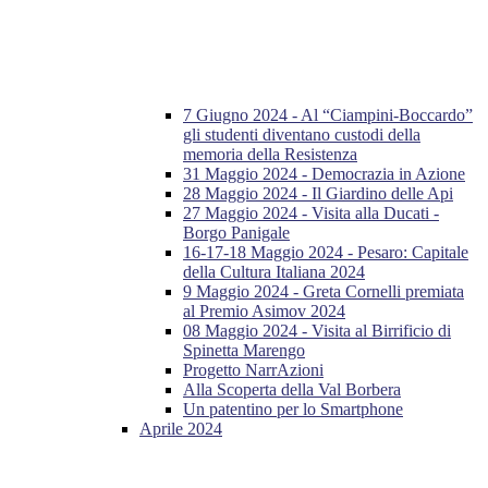
7 Giugno 2024 - Al “Ciampini-Boccardo”
gli studenti diventano custodi della
memoria della Resistenza
31 Maggio 2024 - Democrazia in Azione
28 Maggio 2024 - Il Giardino delle Api
27 Maggio 2024 - Visita alla Ducati -
Borgo Panigale
16-17-18 Maggio 2024 - Pesaro: Capitale
della Cultura Italiana 2024
9 Maggio 2024 - Greta Cornelli premiata
al Premio Asimov 2024
08 Maggio 2024 - Visita al Birrificio di
Spinetta Marengo
Progetto NarrAzioni
Alla Scoperta della Val Borbera
Un patentino per lo Smartphone
Aprile 2024