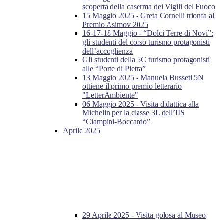
scoperta della caserma dei Vigili del Fuoco
15 Maggio 2025 - Greta Cornelli trionfa al
Premio Asimov 2025
16-17-18 Maggio - “Dolci Terre di Novi”:
gli studenti del corso turismo protagonisti
dell’accoglienza
Gli studenti della 5C turismo protagonisti
alle “Porte di Pietra”
13 Maggio 2025 - Manuela Busseti 5N
ottiene il primo premio letterario
"LetterAmbiente"
06 Maggio 2025 - Visita didattica alla
Michelin per la classe 3L dell’IIS
“Ciampini-Boccardo”
Aprile 2025
29 Aprile 2025 - Visita golosa al Museo