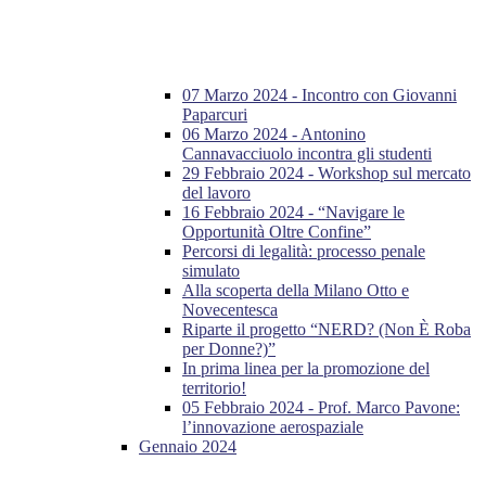
07 Marzo 2024 - Incontro con Giovanni
Paparcuri
06 Marzo 2024 - Antonino
Cannavacciuolo incontra gli studenti
29 Febbraio 2024 - Workshop sul mercato
del lavoro
16 Febbraio 2024 - “Navigare le
Opportunità Oltre Confine”
Percorsi di legalità: processo penale
simulato
Alla scoperta della Milano Otto e
Novecentesca
Riparte il progetto “NERD? (Non È Roba
per Donne?)”
In prima linea per la promozione del
territorio!
05 Febbraio 2024 - Prof. Marco Pavone:
l’innovazione aerospaziale
Gennaio 2024