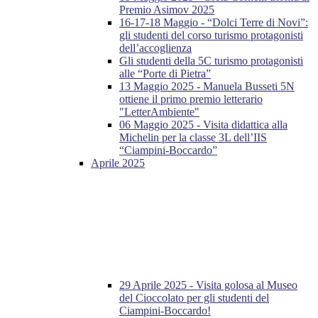
Premio Asimov 2025
16-17-18 Maggio - “Dolci Terre di Novi”:
gli studenti del corso turismo protagonisti
dell’accoglienza
Gli studenti della 5C turismo protagonisti
alle “Porte di Pietra”
13 Maggio 2025 - Manuela Busseti 5N
ottiene il primo premio letterario
"LetterAmbiente"
06 Maggio 2025 - Visita didattica alla
Michelin per la classe 3L dell’IIS
“Ciampini-Boccardo”
Aprile 2025
29 Aprile 2025 - Visita golosa al Museo
del Cioccolato per gli studenti del
Ciampini-Boccardo!