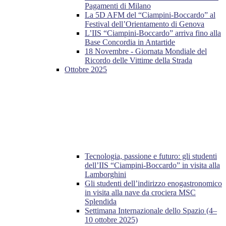
Pagamenti di Milano
La 5D AFM del “Ciampini-Boccardo” al
Festival dell’Orientamento di Genova
L’IIS “Ciampini-Boccardo” arriva fino alla
Base Concordia in Antartide
18 Novembre - Giornata Mondiale del
Ricordo delle Vittime della Strada
Ottobre 2025
Tecnologia, passione e futuro: gli studenti
dell’IIS “Ciampini-Boccardo” in visita alla
Lamborghini
Gli studenti dell’indirizzo enogastronomico
in visita alla nave da crociera MSC
Splendida
Settimana Internazionale dello Spazio (4–
10 ottobre 2025)