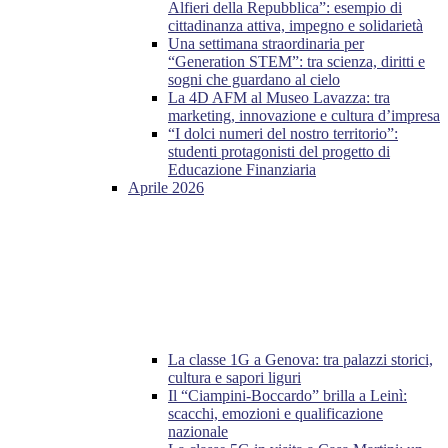
Alfieri della Repubblica”: esempio di
cittadinanza attiva, impegno e solidarietà
Una settimana straordinaria per
“Generation STEM”: tra scienza, diritti e
sogni che guardano al cielo
La 4D AFM al Museo Lavazza: tra
marketing, innovazione e cultura d’impresa
“I dolci numeri del nostro territorio”:
studenti protagonisti del progetto di
Educazione Finanziaria
Aprile 2026
La classe 1G a Genova: tra palazzi storici,
cultura e sapori liguri
Il “Ciampini-Boccardo” brilla a Leinì:
scacchi, emozioni e qualificazione
nazionale