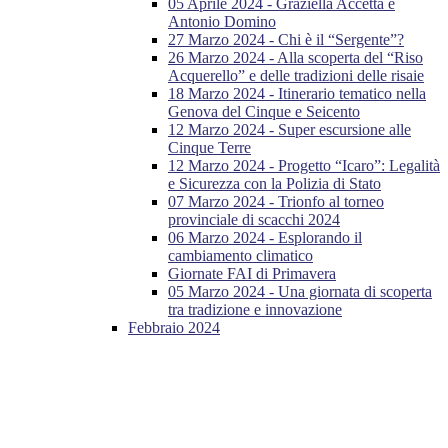
05 Aprile 2024 - Graziella Accetta e
Antonio Domino
27 Marzo 2024 - Chi è il “Sergente”?
26 Marzo 2024 - Alla scoperta del “Riso
Acquerello” e delle tradizioni delle risaie
18 Marzo 2024 - Itinerario tematico nella
Genova del Cinque e Seicento
12 Marzo 2024 - Super escursione alle
Cinque Terre
12 Marzo 2024 - Progetto “Icaro”: Legalità
e Sicurezza con la Polizia di Stato
07 Marzo 2024 - Trionfo al torneo
provinciale di scacchi 2024
06 Marzo 2024 - Esplorando il
cambiamento climatico
Giornate FAI di Primavera
05 Marzo 2024 - Una giornata di scoperta
tra tradizione e innovazione
Febbraio 2024