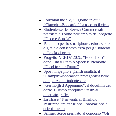
Touching the Sky: il giorno in cui il
“Ciampini-Boccardo” ha toccato il cielo
Studentesse dei Servizi Commerciali
premiate a Torino nell’ambito del progetto
“Fisco e Scuola”
Patentino per lo smartphone: educazione
digitale e consapevolezza per gli studenti
delle classi prime
Progetto NERD? 2026: “Food Hero”
conquista il Premio Speciale Piemonte
“Food for the Future”
Sport, impegno e grandi risultati: il
“Ciampini-Boccardo” protagonista nelle
competizioni studentesche
"Germogli d'Appennino": il docufilm del
corso Turismo conquista i festival
cinematografici
La classe 4F in visita al Birrificio
Pasturana: tra tradizione, innovazione e
orientamento
Samuel Sorce premiato al concorso “Gli