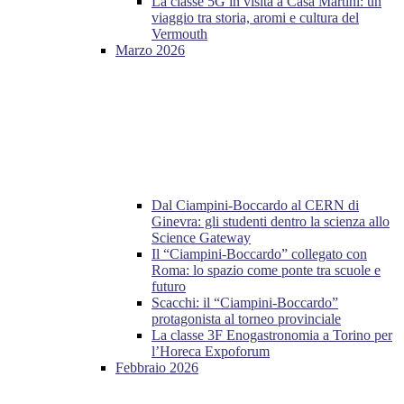
La classe 5G in visita a Casa Martini: un
viaggio tra storia, aromi e cultura del
Vermouth
Marzo 2026
Dal Ciampini-Boccardo al CERN di
Ginevra: gli studenti dentro la scienza allo
Science Gateway
Il “Ciampini-Boccardo” collegato con
Roma: lo spazio come ponte tra scuole e
futuro
Scacchi: il “Ciampini-Boccardo”
protagonista al torneo provinciale
La classe 3F Enogastronomia a Torino per
l’Horeca Expoforum
Febbraio 2026