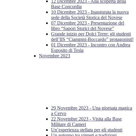
12 Dicembre 2023 - Alla scoperta della
Base Concordia
10 Dicembre 2023 - Inaugurata la nuova
sede della Società Storica del Novese
07 Dicembre 2023 - Presentazione del
libro “Sapori Storici del Novese”
Grande inizio per Dolci Terre: gli studenti
dell’IIS “Ciampini-Boccardo” protagonisti!
01 Dicembre 2023 - Incontro con Andrea
Esposito di Tesla
Novembre 2023
29 Novembre 2023 - Una giornata magica
a Cervo
22 Novembre 2023 - Visita alla Base
Militare di Cameri
Un’esperienza stellata per gli studenti
Un autunno tra vigneti e tradizioni