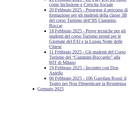
come Inclusione e Crescita Sociale
20 Febbraio 2025 - Prosegue il percorso di
formazione per gli studenti della classe 3B
del corso Turismo dell’IIS Ciampini-
Boccar
18 Febbraio 2025 - Prove tecniche per gli
studenti del corso Turismo pronti per le
Giornate del FAI e la Lunga Notte delle
Chiese
11 Febbraio 2025 - Gli studenti del Corso
Turismo del “Ciampini-Boccardo” alla
BIT di Milano
19 Febbraio 2025 - Incontro con Don
Aniello
06 Febbraio 2025 - 106 Garofani Rossi: il
Teatro per Non Dimenticare la Resistenza
Gennaio 2025