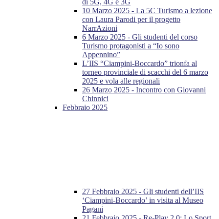
di 5G, 4G e 3G
10 Marzo 2025 - La 5C Turismo a lezione
con Laura Parodi per il progetto
NarrAzioni
6 Marzo 2025 - Gli studenti del corso
Turismo protagonisti a “Io sono
Appennino”
L’IIS “Ciampini-Boccardo” trionfa al
torneo provinciale di scacchi del 6 marzo
2025 e vola alle regionali
26 Marzo 2025 - Incontro con Giovanni
Chinnici
Febbraio 2025
27 Febbraio 2025 - Gli studenti dell’IIS
‘Ciampini-Boccardo’ in visita al Museo
Pagani
21 Febbraio 2025 - Re-Play 2.0: Lo Sport