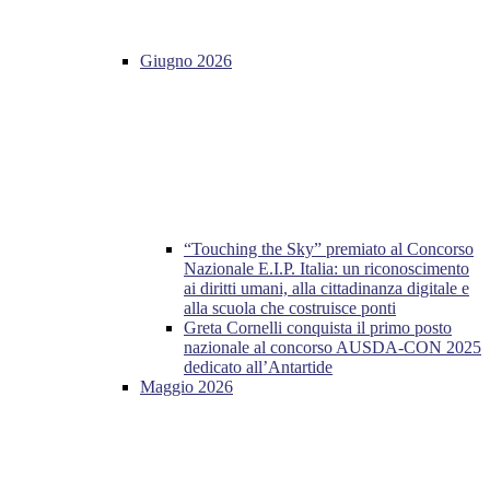
Giugno 2026
“Touching the Sky” premiato al Concorso
Nazionale E.I.P. Italia: un riconoscimento
ai diritti umani, alla cittadinanza digitale e
alla scuola che costruisce ponti
Greta Cornelli conquista il primo posto
nazionale al concorso AUSDA-CON 2025
dedicato all’Antartide
Maggio 2026