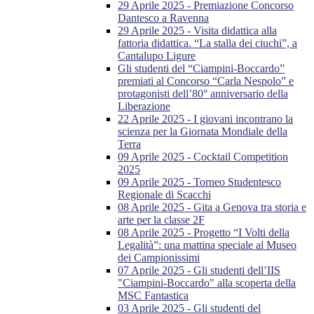
29 Aprile 2025 - Premiazione Concorso
Dantesco a Ravenna
29 Aprile 2025 - Visita didattica alla
fattoria didattica. “La stalla dei ciuchi”, a
Cantalupo Ligure
Gli studenti del “Ciampini-Boccardo”
premiati al Concorso “Carla Nespolo” e
protagonisti dell’80° anniversario della
Liberazione
22 Aprile 2025 - I giovani incontrano la
scienza per la Giornata Mondiale della
Terra
09 Aprile 2025 - Cocktail Competition
2025
09 Aprile 2025 - Torneo Studentesco
Regionale di Scacchi
08 Aprile 2025 - Gita a Genova tra storia e
arte per la classe 2F
08 Aprile 2025 - Progetto “I Volti della
Legalità”: una mattina speciale al Museo
dei Campionissimi
07 Aprile 2025 - Gli studenti dell’IIS
"Ciampini-Boccardo" alla scoperta della
MSC Fantastica
03 Aprile 2025 - Gli studenti del