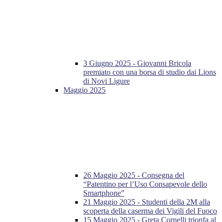
3 Giugno 2025 - Giovanni Bricola
premiato con una borsa di studio dai Lions
di Novi Ligure
Maggio 2025
26 Maggio 2025 - Consegna del
“Patentino per l’Uso Consapevole dello
Smartphone”
21 Maggio 2025 - Studenti della 2M alla
scoperta della caserma dei Vigili del Fuoco
15 Maggio 2025 - Greta Cornelli trionfa al