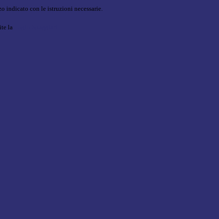
o indicato con le istruzioni necessarie.
ite la
Login Spaggiari