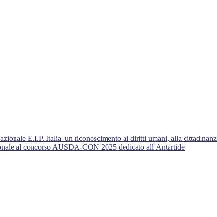
nale E.I.P. Italia: un riconoscimento ai diritti umani, alla cittadinanza
azionale al concorso AUSDA-CON 2025 dedicato all’Antartide