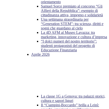
orientamento
Samuel Sorce premiato al concorso “Gli
Alfieri della Repubblica”: esempio di
cittadinanza attiva, impegno e solidarietà
Una settimana straordinaria per
“Generation STEM”: tra scienza, diritti e
sogni che guardano al cielo
La 4D AFM al Museo Lavazza: tra
marketing, innovazione e cultura d’impresa
“I dolci numeri del nostro territorio”:
studenti protagonisti del progetto di
Educazione Finanziaria
Aprile 2026
La classe 1G a Genova: tra palazzi storici,
cultura e sapori liguri
Il “Ciampini-Boccardo” brilla a Leinì: