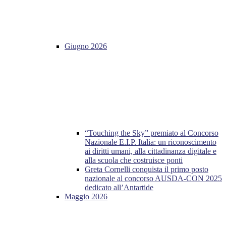
Giugno 2026
“Touching the Sky” premiato al Concorso
Nazionale E.I.P. Italia: un riconoscimento
ai diritti umani, alla cittadinanza digitale e
alla scuola che costruisce ponti
Greta Cornelli conquista il primo posto
nazionale al concorso AUSDA-CON 2025
dedicato all’Antartide
Maggio 2026