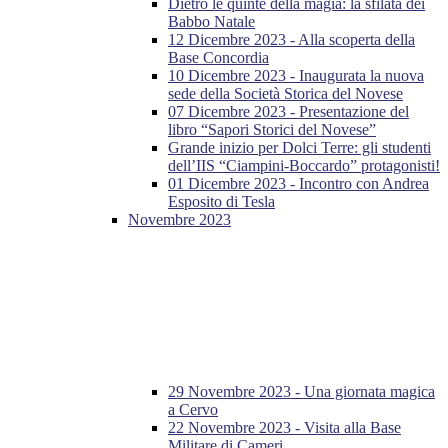
Dietro le quinte della magia: la sfilata dei
Babbo Natale
12 Dicembre 2023 - Alla scoperta della
Base Concordia
10 Dicembre 2023 - Inaugurata la nuova
sede della Società Storica del Novese
07 Dicembre 2023 - Presentazione del
libro “Sapori Storici del Novese”
Grande inizio per Dolci Terre: gli studenti
dell’IIS “Ciampini-Boccardo” protagonisti!
01 Dicembre 2023 - Incontro con Andrea
Esposito di Tesla
Novembre 2023
29 Novembre 2023 - Una giornata magica
a Cervo
22 Novembre 2023 - Visita alla Base
Militare di Cameri