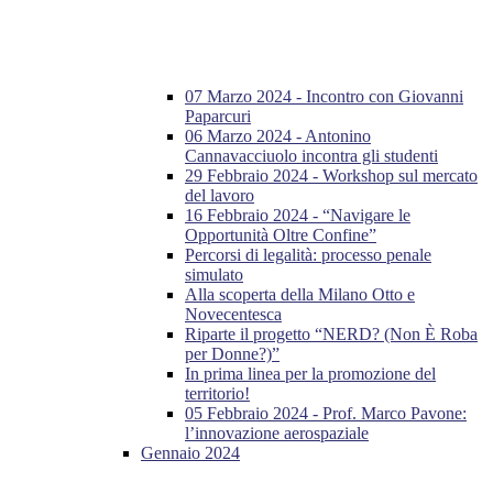
07 Marzo 2024 - Incontro con Giovanni
Paparcuri
06 Marzo 2024 - Antonino
Cannavacciuolo incontra gli studenti
29 Febbraio 2024 - Workshop sul mercato
del lavoro
16 Febbraio 2024 - “Navigare le
Opportunità Oltre Confine”
Percorsi di legalità: processo penale
simulato
Alla scoperta della Milano Otto e
Novecentesca
Riparte il progetto “NERD? (Non È Roba
per Donne?)”
In prima linea per la promozione del
territorio!
05 Febbraio 2024 - Prof. Marco Pavone:
l’innovazione aerospaziale
Gennaio 2024