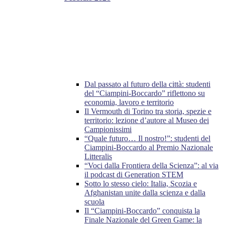
Dal passato al futuro della città: studenti
del “Ciampini-Boccardo” riflettono su
economia, lavoro e territorio
Il Vermouth di Torino tra storia, spezie e
territorio: lezione d’autore al Museo dei
Campionissimi
“Quale futuro… Il nostro!”: studenti del
Ciampini-Boccardo al Premio Nazionale
Litteralis
“Voci dalla Frontiera della Scienza”: al via
il podcast di Generation STEM
Sotto lo stesso cielo: Italia, Scozia e
Afghanistan unite dalla scienza e dalla
scuola
Il “Ciampini-Boccardo” conquista la
Finale Nazionale del Green Game: la