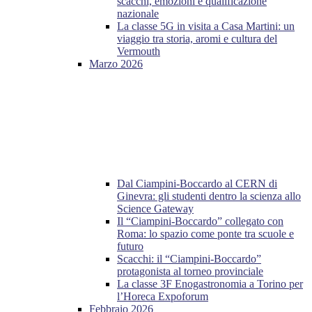
scacchi, emozioni e qualificazione
nazionale
La classe 5G in visita a Casa Martini: un
viaggio tra storia, aromi e cultura del
Vermouth
Marzo 2026
Dal Ciampini-Boccardo al CERN di
Ginevra: gli studenti dentro la scienza allo
Science Gateway
Il “Ciampini-Boccardo” collegato con
Roma: lo spazio come ponte tra scuole e
futuro
Scacchi: il “Ciampini-Boccardo”
protagonista al torneo provinciale
La classe 3F Enogastronomia a Torino per
l’Horeca Expoforum
Febbraio 2026