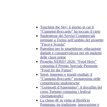
Touching the Sky: il giorno in cui il
“Ciampini-Boccardo” ha toccato il cielo
Studentesse dei Servizi Commerciali
premiate a Torino nell’ambito del progetto
“Fisco e Scuola”
Patentino per lo smartphone: educazione
digitale e consapevolezza per gli studenti
delle classi prime
Progetto NERD? 2026: “Food Hero”
conquista il Premio Speciale Piemonte
“Food for the Future”
Sport, impegno e grandi risultati: il
“Ciampini-Boccardo” protagonista nelle
competizioni studentesche
"Germogli d'Appennino": il docufilm del
corso Turismo conquista i festival
cinematografici
La classe 4F in visita al Birrificio
Pasturana: tra tradizione, innovazione e