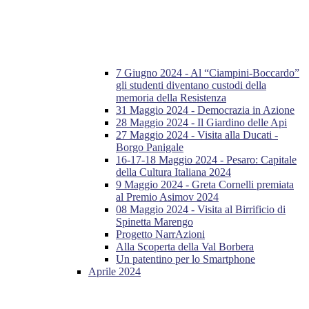
7 Giugno 2024 - Al “Ciampini-Boccardo”
gli studenti diventano custodi della
memoria della Resistenza
31 Maggio 2024 - Democrazia in Azione
28 Maggio 2024 - Il Giardino delle Api
27 Maggio 2024 - Visita alla Ducati -
Borgo Panigale
16-17-18 Maggio 2024 - Pesaro: Capitale
della Cultura Italiana 2024
9 Maggio 2024 - Greta Cornelli premiata
al Premio Asimov 2024
08 Maggio 2024 - Visita al Birrificio di
Spinetta Marengo
Progetto NarrAzioni
Alla Scoperta della Val Borbera
Un patentino per lo Smartphone
Aprile 2024