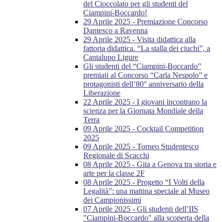
del Cioccolato per gli studenti del
Ciampini-Boccardo!
29 Aprile 2025 - Premiazione Concorso
Dantesco a Ravenna
29 Aprile 2025 - Visita didattica alla
fattoria didattica. “La stalla dei ciuchi”, a
Cantalupo Ligure
Gli studenti del “Ciampini-Boccardo”
premiati al Concorso “Carla Nespolo” e
protagonisti dell’80° anniversario della
Liberazione
22 Aprile 2025 - I giovani incontrano la
scienza per la Giornata Mondiale della
Terra
09 Aprile 2025 - Cocktail Competition
2025
09 Aprile 2025 - Torneo Studentesco
Regionale di Scacchi
08 Aprile 2025 - Gita a Genova tra storia e
arte per la classe 2F
08 Aprile 2025 - Progetto “I Volti della
Legalità”: una mattina speciale al Museo
dei Campionissimi
07 Aprile 2025 - Gli studenti dell’IIS
"Ciampini-Boccardo" alla scoperta della