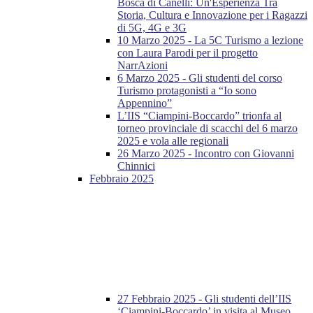
Bosca di Canelli: Un'Esperienza Tra
Storia, Cultura e Innovazione per i Ragazzi
di 5G, 4G e 3G
10 Marzo 2025 - La 5C Turismo a lezione
con Laura Parodi per il progetto
NarrAzioni
6 Marzo 2025 - Gli studenti del corso
Turismo protagonisti a “Io sono
Appennino”
L’IIS “Ciampini-Boccardo” trionfa al
torneo provinciale di scacchi del 6 marzo
2025 e vola alle regionali
26 Marzo 2025 - Incontro con Giovanni
Chinnici
Febbraio 2025
27 Febbraio 2025 - Gli studenti dell’IIS
‘Ciampini-Boccardo’ in visita al Museo