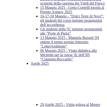
scoperta della caserma dei Vigili del Fuoco
15 Maggio 2025 - Greta Cornelli trionfa al
Premio Asimov 2025
16-17-18 Maggio - “Dolci Terre di Novi”:
gli studenti del corso turismo protagonisti
dell’accoglienza
Gli studenti della 5C turismo protagonisti
alle “Porte di Pietra”
13 Maggio 2025 - Manuela Busseti 5N
ottiene il primo premio letterario
"LetterAmbiente"
06 Maggio 2025 - Visita didattica alla
Michelin per la classe 3L dell’IIS
“Ciampini-Boccardo”
Aprile 2025
29 Aprile 2025 - Visita golosa al Museo