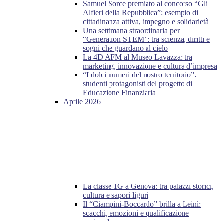
Samuel Sorce premiato al concorso “Gli
Alfieri della Repubblica”: esempio di
cittadinanza attiva, impegno e solidarietà
Una settimana straordinaria per
“Generation STEM”: tra scienza, diritti e
sogni che guardano al cielo
La 4D AFM al Museo Lavazza: tra
marketing, innovazione e cultura d’impresa
“I dolci numeri del nostro territorio”:
studenti protagonisti del progetto di
Educazione Finanziaria
Aprile 2026
La classe 1G a Genova: tra palazzi storici,
cultura e sapori liguri
Il “Ciampini-Boccardo” brilla a Leinì:
scacchi, emozioni e qualificazione