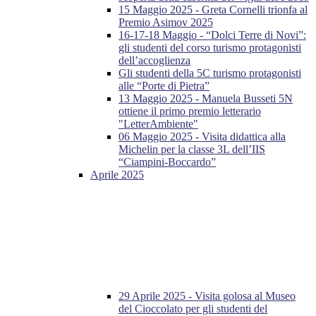
15 Maggio 2025 - Greta Cornelli trionfa al
Premio Asimov 2025
16-17-18 Maggio - “Dolci Terre di Novi”:
gli studenti del corso turismo protagonisti
dell’accoglienza
Gli studenti della 5C turismo protagonisti
alle “Porte di Pietra”
13 Maggio 2025 - Manuela Busseti 5N
ottiene il primo premio letterario
"LetterAmbiente"
06 Maggio 2025 - Visita didattica alla
Michelin per la classe 3L dell’IIS
“Ciampini-Boccardo”
Aprile 2025
29 Aprile 2025 - Visita golosa al Museo
del Cioccolato per gli studenti del