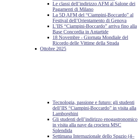
Le classi dell’indirizzo AFM al Salone dei
Pagamenti di Milano
La 5D AFM del “Ciampini-Boccardo” al
Festival dell’Orientamento di Genova
L’IIS “Ciampini-Boccardo” arriva fino alla
Base Concordia in Antartide
18 Novembre - Giornata Mondiale del
Ricordo delle Vittime della Strada
Ottobre 2025
Tecnologia, passione e futuro: gli studenti
dell’IIS “Ciampini-Boccardo” in visita alla
Lamborghini
Gli studenti dell’indirizzo enogastronomico
in visita alla nave da crociera MSC
Splendida
Settimana Internazionale dello Spazio (4–