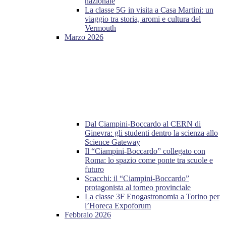
nazionale
La classe 5G in visita a Casa Martini: un
viaggio tra storia, aromi e cultura del
Vermouth
Marzo 2026
Dal Ciampini-Boccardo al CERN di
Ginevra: gli studenti dentro la scienza allo
Science Gateway
Il “Ciampini-Boccardo” collegato con
Roma: lo spazio come ponte tra scuole e
futuro
Scacchi: il “Ciampini-Boccardo”
protagonista al torneo provinciale
La classe 3F Enogastronomia a Torino per
l’Horeca Expoforum
Febbraio 2026