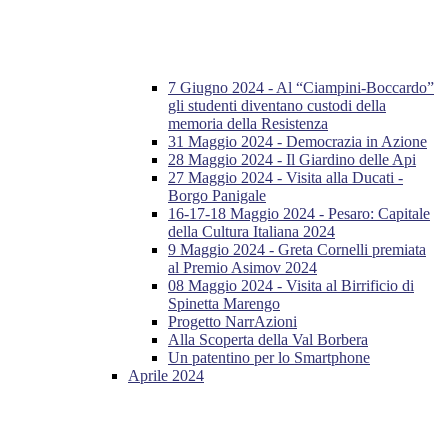
7 Giugno 2024 - Al “Ciampini-Boccardo”
gli studenti diventano custodi della
memoria della Resistenza
31 Maggio 2024 - Democrazia in Azione
28 Maggio 2024 - Il Giardino delle Api
27 Maggio 2024 - Visita alla Ducati -
Borgo Panigale
16-17-18 Maggio 2024 - Pesaro: Capitale
della Cultura Italiana 2024
9 Maggio 2024 - Greta Cornelli premiata
al Premio Asimov 2024
08 Maggio 2024 - Visita al Birrificio di
Spinetta Marengo
Progetto NarrAzioni
Alla Scoperta della Val Borbera
Un patentino per lo Smartphone
Aprile 2024