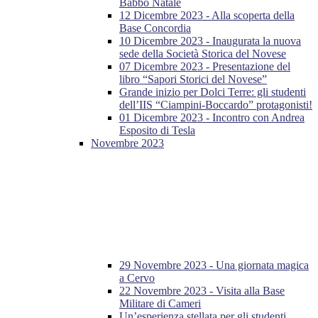
Babbo Natale
12 Dicembre 2023 - Alla scoperta della
Base Concordia
10 Dicembre 2023 - Inaugurata la nuova
sede della Società Storica del Novese
07 Dicembre 2023 - Presentazione del
libro “Sapori Storici del Novese”
Grande inizio per Dolci Terre: gli studenti
dell’IIS “Ciampini-Boccardo” protagonisti!
01 Dicembre 2023 - Incontro con Andrea
Esposito di Tesla
Novembre 2023
29 Novembre 2023 - Una giornata magica
a Cervo
22 Novembre 2023 - Visita alla Base
Militare di Cameri
Un’esperienza stellata per gli studenti