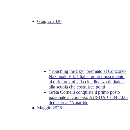
Giugno 2026
“Touching the Sky” premiato al Concorso
Nazionale E.I.P. Italia: un riconoscimento
ai diritti umani, alla cittadinanza digitale e
alla scuola che costruisce ponti
Greta Cornelli conquista il primo posto
nazionale al concorso AUSDA-CON 2025
dedicato all’Antartide
Maggio 2026