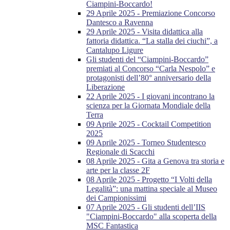
Ciampini-Boccardo!
29 Aprile 2025 - Premiazione Concorso
Dantesco a Ravenna
29 Aprile 2025 - Visita didattica alla
fattoria didattica. “La stalla dei ciuchi”, a
Cantalupo Ligure
Gli studenti del “Ciampini-Boccardo”
premiati al Concorso “Carla Nespolo” e
protagonisti dell’80° anniversario della
Liberazione
22 Aprile 2025 - I giovani incontrano la
scienza per la Giornata Mondiale della
Terra
09 Aprile 2025 - Cocktail Competition
2025
09 Aprile 2025 - Torneo Studentesco
Regionale di Scacchi
08 Aprile 2025 - Gita a Genova tra storia e
arte per la classe 2F
08 Aprile 2025 - Progetto “I Volti della
Legalità”: una mattina speciale al Museo
dei Campionissimi
07 Aprile 2025 - Gli studenti dell’IIS
"Ciampini-Boccardo" alla scoperta della
MSC Fantastica