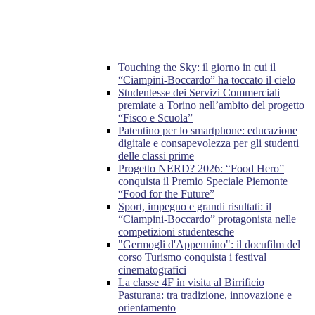
Touching the Sky: il giorno in cui il
“Ciampini-Boccardo” ha toccato il cielo
Studentesse dei Servizi Commerciali
premiate a Torino nell’ambito del progetto
“Fisco e Scuola”
Patentino per lo smartphone: educazione
digitale e consapevolezza per gli studenti
delle classi prime
Progetto NERD? 2026: “Food Hero”
conquista il Premio Speciale Piemonte
“Food for the Future”
Sport, impegno e grandi risultati: il
“Ciampini-Boccardo” protagonista nelle
competizioni studentesche
"Germogli d'Appennino": il docufilm del
corso Turismo conquista i festival
cinematografici
La classe 4F in visita al Birrificio
Pasturana: tra tradizione, innovazione e
orientamento