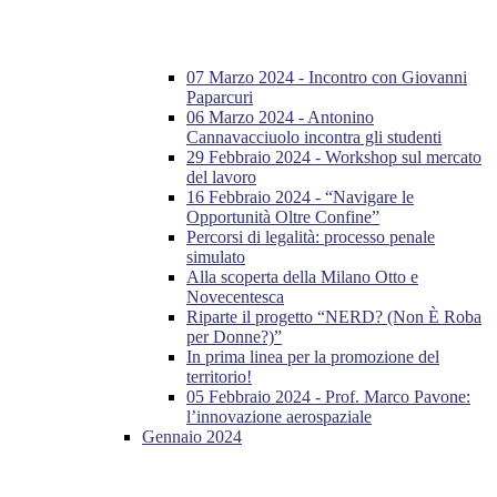
07 Marzo 2024 - Incontro con Giovanni
Paparcuri
06 Marzo 2024 - Antonino
Cannavacciuolo incontra gli studenti
29 Febbraio 2024 - Workshop sul mercato
del lavoro
16 Febbraio 2024 - “Navigare le
Opportunità Oltre Confine”
Percorsi di legalità: processo penale
simulato
Alla scoperta della Milano Otto e
Novecentesca
Riparte il progetto “NERD? (Non È Roba
per Donne?)”
In prima linea per la promozione del
territorio!
05 Febbraio 2024 - Prof. Marco Pavone:
l’innovazione aerospaziale
Gennaio 2024