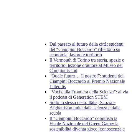
Dal passato al futuro della città: studenti
del “Ciampini-Boccardo” riflettono su
economia, lavoro e territorio
Il Vermouth di Torino tra storia, spezie e
territorio: lezione d’autore al Museo dei
Campionissimi
“Quale futuro… Il nostro!”: studenti del
Ciampini-Boccardo al Premio Nazionale
Litteralis
“Voci dalla Frontiera della Scienza”: al via
il podcast di Generation STEM
Sotto lo stesso cielo: Italia, Scozia e
Afghanistan unite dalla scienza e dalla
scuola
Il “Ciampini-Boccardo” conquista la
Finale Nazionale del Green Game: la
sostenibilità diventa gioco, conoscenza e