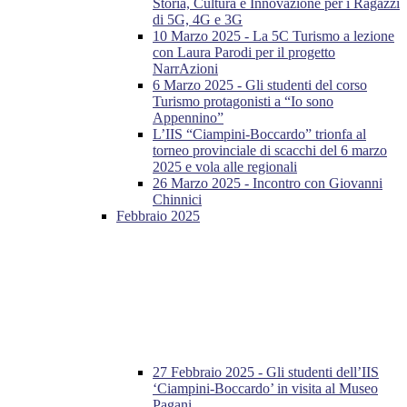
Storia, Cultura e Innovazione per i Ragazzi
di 5G, 4G e 3G
10 Marzo 2025 - La 5C Turismo a lezione
con Laura Parodi per il progetto
NarrAzioni
6 Marzo 2025 - Gli studenti del corso
Turismo protagonisti a “Io sono
Appennino”
L’IIS “Ciampini-Boccardo” trionfa al
torneo provinciale di scacchi del 6 marzo
2025 e vola alle regionali
26 Marzo 2025 - Incontro con Giovanni
Chinnici
Febbraio 2025
27 Febbraio 2025 - Gli studenti dell’IIS
‘Ciampini-Boccardo’ in visita al Museo
Pagani