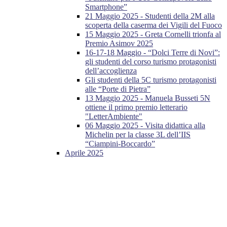
Smartphone”
21 Maggio 2025 - Studenti della 2M alla
scoperta della caserma dei Vigili del Fuoco
15 Maggio 2025 - Greta Cornelli trionfa al
Premio Asimov 2025
16-17-18 Maggio - “Dolci Terre di Novi”:
gli studenti del corso turismo protagonisti
dell’accoglienza
Gli studenti della 5C turismo protagonisti
alle “Porte di Pietra”
13 Maggio 2025 - Manuela Busseti 5N
ottiene il primo premio letterario
"LetterAmbiente"
06 Maggio 2025 - Visita didattica alla
Michelin per la classe 3L dell’IIS
“Ciampini-Boccardo”
Aprile 2025