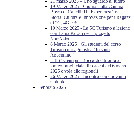
21 marzo 2025 – Uno sguardo al futuro
19 Marzo 2025 - Giornata alla Cantina
Bosca di Canelli: Un'Esperienza Tra
Storia, Cultura e Innovazione per i Ragazzi
di 5G, 4G e 3G
10 Marzo 2025 - La 5C Turismo a lezione
con Laura Parodi per il progetto
NarrAzioni
6 Marzo 2025 - Gli studenti del corso
Turismo protagonisti a “Io sono
Appennino”
L’IIS “Ciampini-Boccardo” trionfa al
torneo provinciale di scacchi del 6 marzo
2025 e vola alle regionali
26 Marzo 2025 - Incontro con Giovanni
Chinnici
Febbraio 2025