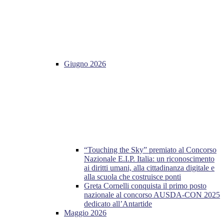
Giugno 2026
“Touching the Sky” premiato al Concorso
Nazionale E.I.P. Italia: un riconoscimento
ai diritti umani, alla cittadinanza digitale e
alla scuola che costruisce ponti
Greta Cornelli conquista il primo posto
nazionale al concorso AUSDA-CON 2025
dedicato all’Antartide
Maggio 2026