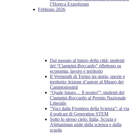
l’Horeca Expoforum
Febbraio 2026
Dal passato al futuro della città: studenti
del “Ciampini-Boccardo” riflettono su
economia, lavoro e territorio
Il Vermouth di Torino tra storia, spezie e
territorio: lezione d’autore al Museo dei
Campionissimi
“Quale futuro… Il nostro!”: studenti del
Ciampini-Boccardo al Premio Nazionale
Litteralis
“Voci dalla Frontiera della Scienza”: al via
il podcast di Generation STEM
Sotto lo stesso cielo: Italia, Scozia e
Afghanistan unite dalla scienza e dalla
scuola