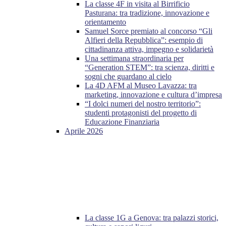
La classe 4F in visita al Birrificio
Pasturana: tra tradizione, innovazione e
orientamento
Samuel Sorce premiato al concorso “Gli
Alfieri della Repubblica”: esempio di
cittadinanza attiva, impegno e solidarietà
Una settimana straordinaria per
“Generation STEM”: tra scienza, diritti e
sogni che guardano al cielo
La 4D AFM al Museo Lavazza: tra
marketing, innovazione e cultura d’impresa
“I dolci numeri del nostro territorio”:
studenti protagonisti del progetto di
Educazione Finanziaria
Aprile 2026
La classe 1G a Genova: tra palazzi storici,