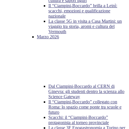
cultura e sapori liguri
Il “Ciampini-Boccardo” brilla a Leinì:
scacchi, emozioni e qualificazione
nazionale
La classe 5G in visita a Casa Martini: un
viaggio tra storia, aromi e cultura del
Vermouth
Marzo 2026
Dal Ciampini-Boccardo al CERN di
Ginevra: gli studenti dentro la scienza allo
Science Gateway
Il “Ciampini-Boccardo” collegato con
Roma: lo spazio come ponte tra scuole e
futuro
Scacchi: il “Ciampini-Boccardo”
protagonista al torneo provinciale
La classe 3F Enogastronomia a Torino per