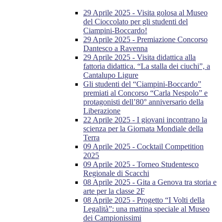
29 Aprile 2025 - Visita golosa al Museo
del Cioccolato per gli studenti del
Ciampini-Boccardo!
29 Aprile 2025 - Premiazione Concorso
Dantesco a Ravenna
29 Aprile 2025 - Visita didattica alla
fattoria didattica. “La stalla dei ciuchi”, a
Cantalupo Ligure
Gli studenti del “Ciampini-Boccardo”
premiati al Concorso “Carla Nespolo” e
protagonisti dell’80° anniversario della
Liberazione
22 Aprile 2025 - I giovani incontrano la
scienza per la Giornata Mondiale della
Terra
09 Aprile 2025 - Cocktail Competition
2025
09 Aprile 2025 - Torneo Studentesco
Regionale di Scacchi
08 Aprile 2025 - Gita a Genova tra storia e
arte per la classe 2F
08 Aprile 2025 - Progetto “I Volti della
Legalità”: una mattina speciale al Museo
dei Campionissimi