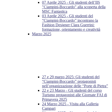
07 Aprile 2025 - Gli studenti dell’IIS
"Ciampini-Boccardo" alla scoperta della
MSC Fantastica
03 Aprile 2025 - Gli studenti del
“Ciampini-Boccardo” incontrano la
Fashion Designer Clara Guerrini:
formazione, orientamento e creatività
Marzo 2025
27 e 29 marzo 2025: Gli studenti del
“Ciampini-Boccardo” protagonisti
nell’organizzazione delle “Porte di Pietra”
22 e 23 Marzo - Gli studenti del corso
Turismo protagonisti alle Giornate FAI di
Primavera 2025
24 Marzo 2025 - Visita alla Galleria
Campari