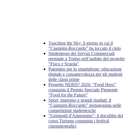
Touching the Sky: il giorno in cui il
“Ciampini-Boccardo” ha toccato il cielo
Studentesse dei Servizi Commerciali
premiate a Torino nell’ambito del progetto
“Fisco e Scuola”
Patentino per lo smartphone: educazione
digitale e consapevolezza per gli studenti
delle classi prime
Progetto NERD? 2026: “Food Hero”
conquista il Premio Speciale Piemonte
“Food for the Future”
Sport, impegno e grandi risultati: il
“Ciampini-Boccardo” protagonista nelle
competizioni studentesche
"Germogli d'Appennino": il docufilm del
corso Turismo conquista i festival
cinematografici