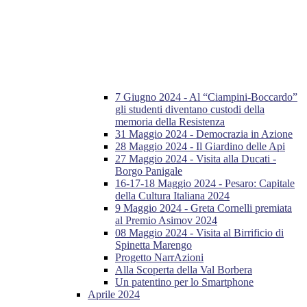
7 Giugno 2024 - Al “Ciampini-Boccardo”
gli studenti diventano custodi della
memoria della Resistenza
31 Maggio 2024 - Democrazia in Azione
28 Maggio 2024 - Il Giardino delle Api
27 Maggio 2024 - Visita alla Ducati -
Borgo Panigale
16-17-18 Maggio 2024 - Pesaro: Capitale
della Cultura Italiana 2024
9 Maggio 2024 - Greta Cornelli premiata
al Premio Asimov 2024
08 Maggio 2024 - Visita al Birrificio di
Spinetta Marengo
Progetto NarrAzioni
Alla Scoperta della Val Borbera
Un patentino per lo Smartphone
Aprile 2024