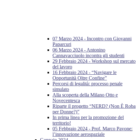
07 Marzo 2024 - Incontro con Giovanni
Paparcuri
06 Marzo 2024 - Antonino
Cannavacciuolo incontra gli studenti
29 Febbraio 2024 - Workshop sul mercato
del lavoro
16 Febbraio 2024 - “Navigare le
Opportunità Oltre Confine”
Percorsi di legalità: processo penale
simulato
Alla scoperta della Milano Otto e
Novecentesca
Riparte il progetto “NERD? (Non È Roba
per Donne?)”
In prima linea per la promozione del
territorio!
05 Febbraio 2024 - Prof. Marco Pavone:
l’innovazione aerospaziale
Gennaio 2024