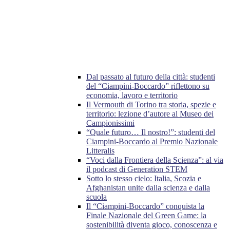
Dal passato al futuro della città: studenti
del “Ciampini-Boccardo” riflettono su
economia, lavoro e territorio
Il Vermouth di Torino tra storia, spezie e
territorio: lezione d’autore al Museo dei
Campionissimi
“Quale futuro… Il nostro!”: studenti del
Ciampini-Boccardo al Premio Nazionale
Litteralis
“Voci dalla Frontiera della Scienza”: al via
il podcast di Generation STEM
Sotto lo stesso cielo: Italia, Scozia e
Afghanistan unite dalla scienza e dalla
scuola
Il “Ciampini-Boccardo” conquista la
Finale Nazionale del Green Game: la
sostenibilità diventa gioco, conoscenza e