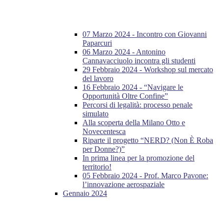
07 Marzo 2024 - Incontro con Giovanni
Paparcuri
06 Marzo 2024 - Antonino
Cannavacciuolo incontra gli studenti
29 Febbraio 2024 - Workshop sul mercato
del lavoro
16 Febbraio 2024 - “Navigare le
Opportunità Oltre Confine”
Percorsi di legalità: processo penale
simulato
Alla scoperta della Milano Otto e
Novecentesca
Riparte il progetto “NERD? (Non È Roba
per Donne?)”
In prima linea per la promozione del
territorio!
05 Febbraio 2024 - Prof. Marco Pavone:
l’innovazione aerospaziale
Gennaio 2024