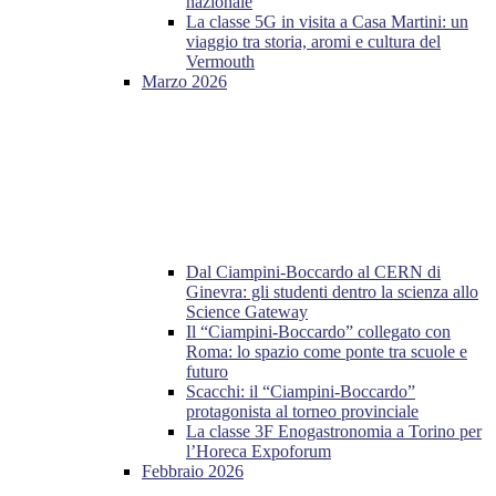
nazionale
La classe 5G in visita a Casa Martini: un
viaggio tra storia, aromi e cultura del
Vermouth
Marzo 2026
Dal Ciampini-Boccardo al CERN di
Ginevra: gli studenti dentro la scienza allo
Science Gateway
Il “Ciampini-Boccardo” collegato con
Roma: lo spazio come ponte tra scuole e
futuro
Scacchi: il “Ciampini-Boccardo”
protagonista al torneo provinciale
La classe 3F Enogastronomia a Torino per
l’Horeca Expoforum
Febbraio 2026