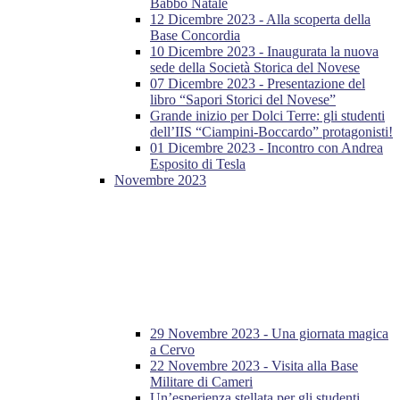
Babbo Natale
12 Dicembre 2023 - Alla scoperta della
Base Concordia
10 Dicembre 2023 - Inaugurata la nuova
sede della Società Storica del Novese
07 Dicembre 2023 - Presentazione del
libro “Sapori Storici del Novese”
Grande inizio per Dolci Terre: gli studenti
dell’IIS “Ciampini-Boccardo” protagonisti!
01 Dicembre 2023 - Incontro con Andrea
Esposito di Tesla
Novembre 2023
29 Novembre 2023 - Una giornata magica
a Cervo
22 Novembre 2023 - Visita alla Base
Militare di Cameri
Un’esperienza stellata per gli studenti