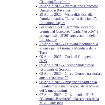
Ciampini-Boccardo!
29 Aprile 2025 - Premiazione Concorso
Dantesco a Ravenna
29 Aprile 2025 - Visita didattica alla
fattoria didattica. “La stalla dei ciuchi”, a
Cantalupo Ligure
Gli studenti del “Ciampini-Boccardo”
premiati al Concorso “Carla Nespolo” e
protagonisti dell’80° anniversario della
Liberazione
22 Aprile 2025 - I giovani incontrano la
scienza per la Giornata Mondiale della
Terra
09 Aprile 2025 - Cocktail Competition
2025
09 Aprile 2025 - Torneo Studentesco
Regionale di Scacchi
08 Aprile 2025 - Gita a Genova tra storia e
arte per la classe 2F
08 Aprile 2025 - Progetto “I Volti della
Legalità”: una mattina speciale al Museo
dei Campionissimi
07 Aprile 2025 - Gli studenti dell’IIS
"Ciampini-Boccardo" alla scoperta della
MSC Fantastica