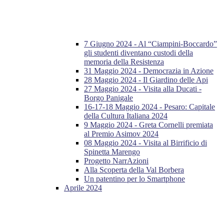
7 Giugno 2024 - Al “Ciampini-Boccardo”
gli studenti diventano custodi della
memoria della Resistenza
31 Maggio 2024 - Democrazia in Azione
28 Maggio 2024 - Il Giardino delle Api
27 Maggio 2024 - Visita alla Ducati -
Borgo Panigale
16-17-18 Maggio 2024 - Pesaro: Capitale
della Cultura Italiana 2024
9 Maggio 2024 - Greta Cornelli premiata
al Premio Asimov 2024
08 Maggio 2024 - Visita al Birrificio di
Spinetta Marengo
Progetto NarrAzioni
Alla Scoperta della Val Borbera
Un patentino per lo Smartphone
Aprile 2024