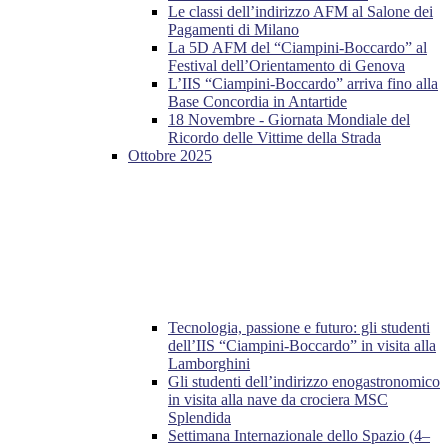
Le classi dell’indirizzo AFM al Salone dei
Pagamenti di Milano
La 5D AFM del “Ciampini-Boccardo” al
Festival dell’Orientamento di Genova
L’IIS “Ciampini-Boccardo” arriva fino alla
Base Concordia in Antartide
18 Novembre - Giornata Mondiale del
Ricordo delle Vittime della Strada
Ottobre 2025
Tecnologia, passione e futuro: gli studenti
dell’IIS “Ciampini-Boccardo” in visita alla
Lamborghini
Gli studenti dell’indirizzo enogastronomico
in visita alla nave da crociera MSC
Splendida
Settimana Internazionale dello Spazio (4–