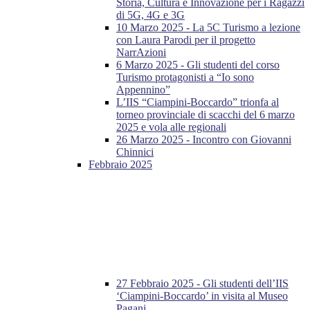
Storia, Cultura e Innovazione per i Ragazzi
di 5G, 4G e 3G
10 Marzo 2025 - La 5C Turismo a lezione
con Laura Parodi per il progetto
NarrAzioni
6 Marzo 2025 - Gli studenti del corso
Turismo protagonisti a “Io sono
Appennino”
L’IIS “Ciampini-Boccardo” trionfa al
torneo provinciale di scacchi del 6 marzo
2025 e vola alle regionali
26 Marzo 2025 - Incontro con Giovanni
Chinnici
Febbraio 2025
27 Febbraio 2025 - Gli studenti dell’IIS
‘Ciampini-Boccardo’ in visita al Museo
Pagani