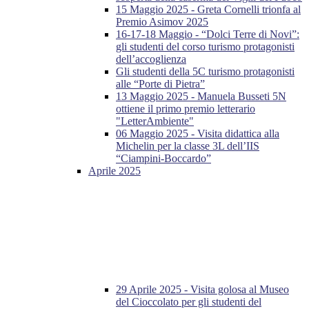
15 Maggio 2025 - Greta Cornelli trionfa al
Premio Asimov 2025
16-17-18 Maggio - “Dolci Terre di Novi”:
gli studenti del corso turismo protagonisti
dell’accoglienza
Gli studenti della 5C turismo protagonisti
alle “Porte di Pietra”
13 Maggio 2025 - Manuela Busseti 5N
ottiene il primo premio letterario
"LetterAmbiente"
06 Maggio 2025 - Visita didattica alla
Michelin per la classe 3L dell’IIS
“Ciampini-Boccardo”
Aprile 2025
29 Aprile 2025 - Visita golosa al Museo
del Cioccolato per gli studenti del