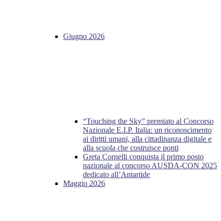
Giugno 2026
“Touching the Sky” premiato al Concorso
Nazionale E.I.P. Italia: un riconoscimento
ai diritti umani, alla cittadinanza digitale e
alla scuola che costruisce ponti
Greta Cornelli conquista il primo posto
nazionale al concorso AUSDA-CON 2025
dedicato all’Antartide
Maggio 2026