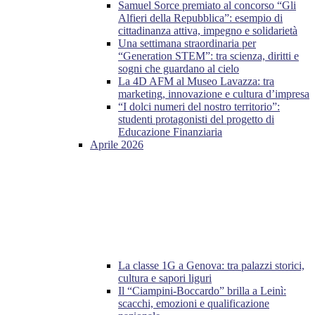
Samuel Sorce premiato al concorso “Gli
Alfieri della Repubblica”: esempio di
cittadinanza attiva, impegno e solidarietà
Una settimana straordinaria per
“Generation STEM”: tra scienza, diritti e
sogni che guardano al cielo
La 4D AFM al Museo Lavazza: tra
marketing, innovazione e cultura d’impresa
“I dolci numeri del nostro territorio”:
studenti protagonisti del progetto di
Educazione Finanziaria
Aprile 2026
La classe 1G a Genova: tra palazzi storici,
cultura e sapori liguri
Il “Ciampini-Boccardo” brilla a Leinì:
scacchi, emozioni e qualificazione