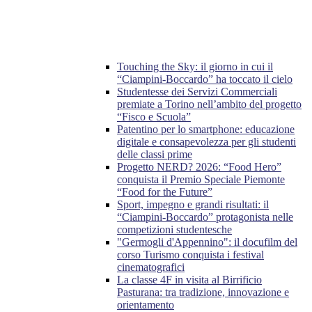
Touching the Sky: il giorno in cui il
“Ciampini-Boccardo” ha toccato il cielo
Studentesse dei Servizi Commerciali
premiate a Torino nell’ambito del progetto
“Fisco e Scuola”
Patentino per lo smartphone: educazione
digitale e consapevolezza per gli studenti
delle classi prime
Progetto NERD? 2026: “Food Hero”
conquista il Premio Speciale Piemonte
“Food for the Future”
Sport, impegno e grandi risultati: il
“Ciampini-Boccardo” protagonista nelle
competizioni studentesche
"Germogli d'Appennino": il docufilm del
corso Turismo conquista i festival
cinematografici
La classe 4F in visita al Birrificio
Pasturana: tra tradizione, innovazione e
orientamento