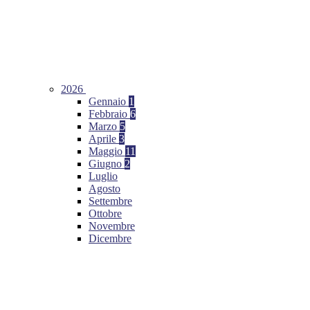
2026
Gennaio
1
Febbraio
6
Marzo
5
Aprile
3
Maggio
11
Giugno
2
Luglio
Agosto
Settembre
Ottobre
Novembre
Dicembre