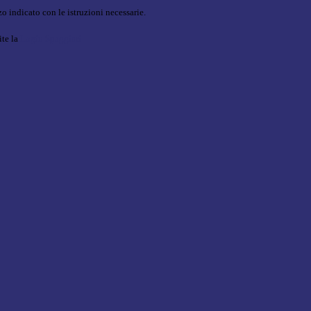
o indicato con le istruzioni necessarie.
ite la
Login Spaggiari