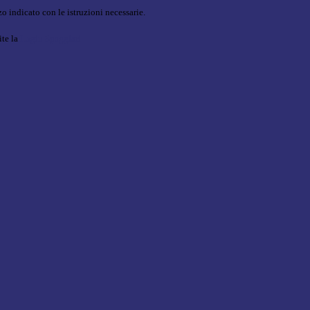
o indicato con le istruzioni necessarie.
ite la
Login Spaggiari