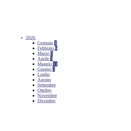
2026
Gennaio
1
Febbraio
6
Marzo
5
Aprile
3
Maggio
11
Giugno
2
Luglio
Agosto
Settembre
Ottobre
Novembre
Dicembre