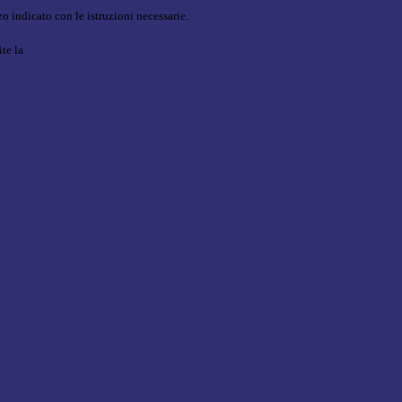
o indicato con le istruzioni necessarie.
ite la
Login Spaggiari