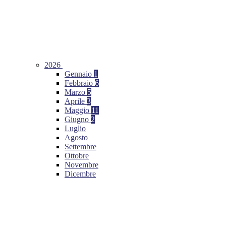
2026
Gennaio
1
Febbraio
6
Marzo
5
Aprile
3
Maggio
11
Giugno
2
Luglio
Agosto
Settembre
Ottobre
Novembre
Dicembre